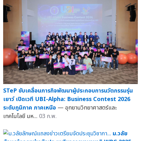
STeP ขับเคลื่อนภารกิจพัฒนาผู้ประกอบการนวัตกรรมรุ่น
เยาว์ เปิดเวที UBI-Alpha: Business Contest 2026
ระดับภูมิภาค ภาคเหนือ
— อุทยานวิทยาศาสตร์และ
เทคโนโลยี มห...
03 ก.พ.
ม.วลัย