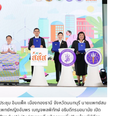
รประชุม อิมแพ็ค เมืองทองธานี จังหวัดนนทบุรี นายแพทย์สม
พทย์หญิงอัมพร เบญจพลพิทักษ์ อธิบดีกรมอนามัย เปิด