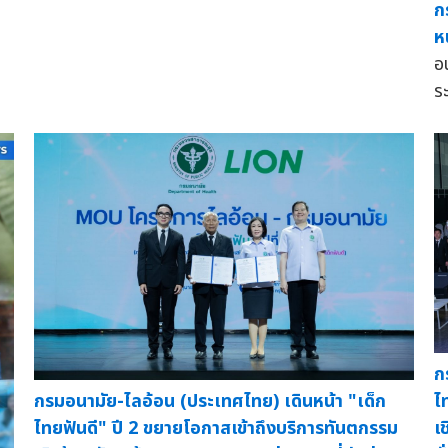
ก
ห
อ
ร
ก
ไ
กรมอนามัย-ไลอ้อน (ประเทศไทย) เดินหน้า "เด็ก
เ
ไทยฟันดี" ปี 2 ขยายโอกาสเข้าถึงบริการทันตกรรม