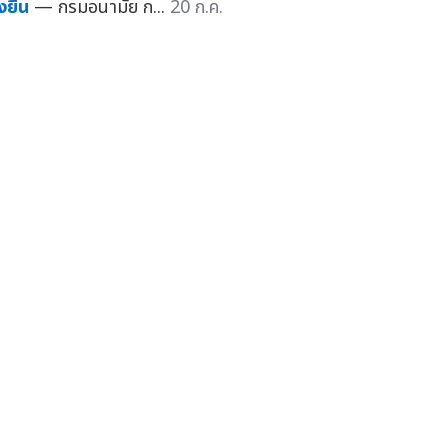
่งยืน
— กรมอนามัย ก...
20 ก.ค.