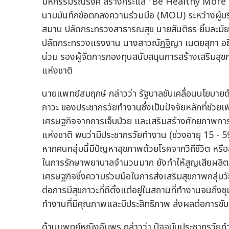
มหกรรมรณรงค์ สร้างกระแส "Be Healthy More Pro
นามบันทึกข้อตกลงความร่วมมือ (MOU) ระหว่างผู้บริ
สมาน ปลัดกระทรวงสาธารณสุข นายสันติธร ยิ้มละม
ปลัดกระทรวงแรงงาน นางสาวณัฏฐิญา เนตยสุภา อธิ
น่วม รองผู้จัดการกองทุนสนับสนุนการสร้างเสริมสุขภ
แห่งชาติ
นายแพทย์สมฤกษ์ กล่าวว่า รัฐบาลขับเคลื่อนนโยบายด้
ภาวะ ของประชากรวัยทำงานซึ่งเป็นปัจจัยหลักที่ช่วย
เศรษฐกิจจากการเจ็บป่วย และเสริมสร้างศักยภาพกา
แห่งชาติ พบว่ามีประชากรวัยทำงาน (ช่วงอายุ 15 - 59
หากคนกลุ่มนี้มีปัญหาสุขภาพด้วยโรคจากวิถีชีวิต ห
ในการรักษาพยาบาลจำนวนมาก ยังทำให้สูญเสียผลิตภ
เศรษฐกิจซึ่งความร่วมมือในการส่งเสริมสุขภาพกลุ่มวั
ต่อการมีสุขภาวะที่ดีตั้งแต่อยู่ในสถานที่ทำงานจนถึ
ทำงานที่มีคุณภาพและมีประสิทธิภาพ ส่งผลต่อการขับเค
ด้านแพทย์หญิงอัมพร กล่าวว่า ปัจจุบันประชากรวัย