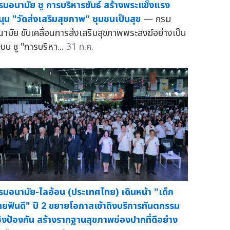
รมอนามัย ชู การบริหารขันธ์ สร้างพระแข็งแรง
นุน "วัดส่งเสริมสุขภาพ" ชุมชนเป็นสุข
— กรม
นามัย ขับเคลื่อนการส่งเสริมสุขภาพพระสงฆ์อย่างเป็น
ะบบ ชู "การบริหา...
31 ก.ค.
รมอนามัย-ไลอ้อน (ประเทศไทย) เดินหน้า "เด็ก
ทยฟันดี" ปี 2 ขยายโอกาสเข้าถึงบริการทันตกรรม
ชิงป้องกัน สร้างรากฐานสุขภาพช่องปากที่ดีอย่าง