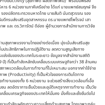
ductivity (สุขภาพดี ผลิตภาพเพิ่ม)" พร้อมมีพิธีลง
หาร 6 หน่วยงานภาคีเครือข่าย ได้แก่ นายแพทย์สมฤกษ์ จึง
ัย รองปลัดกระทรวงมหาดไทย นายสันติ นันตสุวรรณ รอง
บดีกรมส่งเสริมอุตสาหกรรม ดร.นายแพทย์ไพโรจน์ เสา
าพ และ ดร.วิภารัตน์ ดีอ่อง ผู้อำนวยการสำนักงานการวิจัย
านสุขภาพแรงงานไทยอย่างต่อเนื่อง มุ่งเน้นส่งเสริมสุข
เพิ่มประสิทธิภาพในการปฏิบัติงาน ลดความสูญเสียทาง
รแข่งขันของประเทศในระยะยาว ข้อมูลจากสำนักงานสถิติ
 ปี) ที่เป็นกำลังหลักขับเคลื่อนระบบเศรษฐกิจกว่า 38 ล้านคน
รือสภาพแวดล้อมในการทำงานที่ไม่เหมาะสม นอกจากค่าใช้จ่าย
าพ (Productivity) ที่เป็นหัวใจของการเติบโตทาง
ยทำงานของทั้ง 6 หน่วยงาน จะช่วยสร้างสิ่งแวดล้อมที่เอื้อ
งชุมชน ลดอัตราการเจ็บป่วยและอุบัติเหตุจากการทำงาน เป็นวัย
ลื่อนเศรษฐกิจของประเทศให้มั่นคง มั่งคั่งและยั่งยืนต่อไป
ทำงานกำลังเผชิญภาวะความเสี่ยงด้านสุขภาพ โดยเฉพาะกลุ่ม