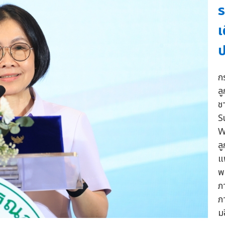
ร
เ
ก
ล
ช
S
W
ล
แ
พ
ภ
ภ
ม