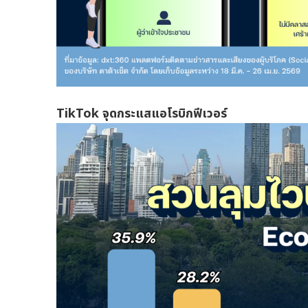
TikTok จุดกระแสแอโรบิกฟีเวอร์