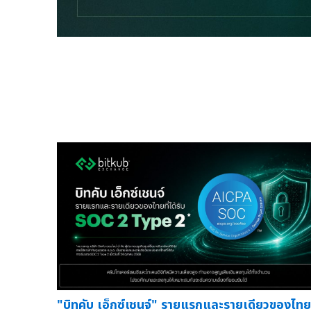
"บิทคับ เอ็กซ์เชนจ์" รายแรกและรายเดียวของไทยท