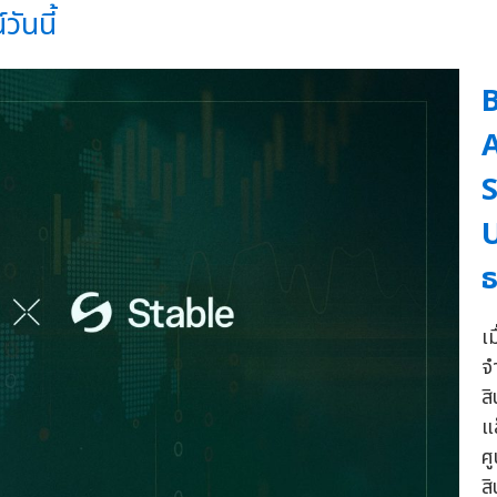
วันนี้
S
U
ธ
เ
จ
ส
แ
ศ
ส