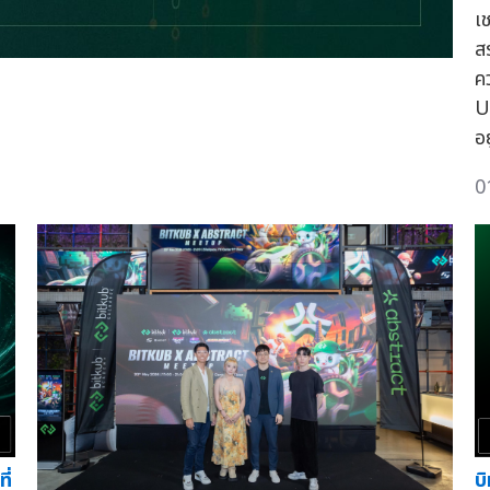
เ
ส
ค
U
อย
0
ี่
บ