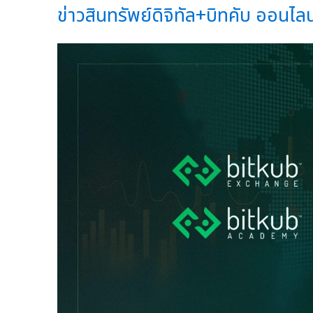
ข่าวสินทรัพย์ดิจิทัล+บิทคับ ออนไลน์