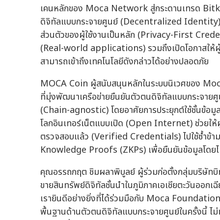
เคนหลักของ Moca Network สู่กระดานเทรด Bitkub E
ดิจิทัลแบบกระจายศูนย์ (Decentralized Identity),
ส่วนตัวของผู้ใช้งานเป็นหลัก (Privacy-First Cred
(Real-world applications) รวมถึงเปิดโอกาสให้ผู้
สามารถเข้าถึงเทคโนโลยีดังกล่าวได้อย่างปลอดภัย
MOCA Coin ผู้สนับสนุนหลักในระบบนิเวศของ Mo
ที่มุ่งพัฒนาเครือข่ายยืนยันตัวตนดิจิทัลแบบกระจายศ
(Chain-agnostic) โดยอาศัยการประยุกต์ใช้ชั้นข้อมู
โลกอินเทอร์เน็ตแบบเปิด (Open Internet) ช่วยให้ผ
ตรวจสอบแล้ว (Verified Credentials) ไปใช้ซ้ำข้า
Knowledge Proofs (ZKPs) เพื่อยืนยันข้อมูลโดยไม่
คุณอรรถกฤต ชิมผลาพิบูลย์ ผู้ร่วมก่อตั้งกลุ่มบริษ
ขายสินทรัพย์ดิจิทัลชั้นนำในภูมิภาคเอเชียตะวันออกเฉี
เรายินดีอย่างยิ่งที่ได้ร่วมมือกับ Moca Foundatio
พื้นฐานด้านตัวตนดิจิทัลแบบกระจายศูนย์ในครั้งนี้ ไ