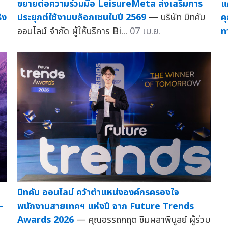
ขยายต่อความร่วมมือ LeisureMeta ส่งเสริมการ
แ
ิง
ประยุกต์ใช้งานบล็อกเชนในปี 2569
— บริษัท บิทคับ
ค
ออนไลน์ จำกัด ผู้ให้บริการ Bi...
07 เม.ย.
ท
บิทคับ ออนไลน์ คว้าตำแหน่งองค์กรครองใจ
-
พนักงานสายเทคฯ แห่งปี จาก Future Trends
Awards 2026
— คุณอรรถกฤต ชิมผลาพิบูลย์ ผู้ร่วม