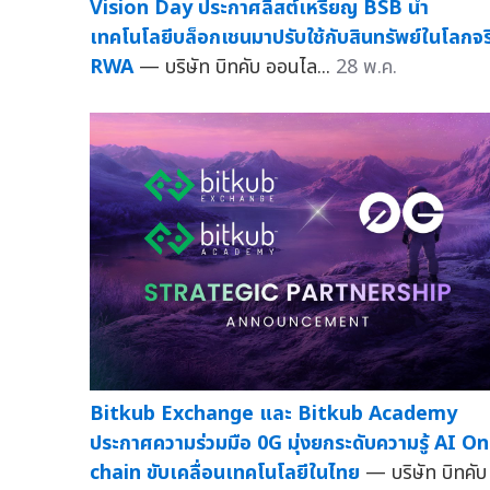
Vision Day ประกาศลิสต์เหรียญ BSB นำ
เทคโนโลยีบล็อกเชนมาปรับใช้กับสินทรัพย์ในโลกจร
RWA
— บริษัท บิทคับ ออนไล...
28 พ.ค.
Bitkub Exchange และ Bitkub Academy
ประกาศความร่วมมือ 0G มุ่งยกระดับความรู้ AI On
chain ขับเคลื่อนเทคโนโลยีในไทย
— บริษัท บิทคับ