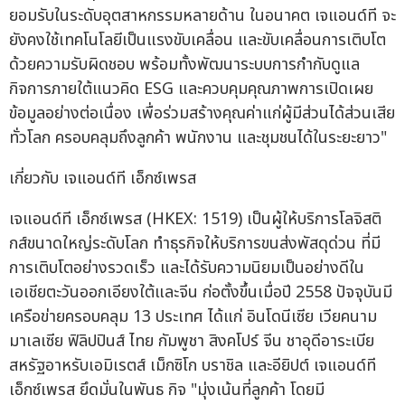
ยอมรับในระดับอุตสาหกรรมหลายด้าน ในอนาคต เจแอนด์ที จะ
ยังคงใช้เทคโนโลยีเป็นแรงขับเคลื่อน และขับเคลื่อนการเติบโต
ด้วยความรับผิดชอบ พร้อมทั้งพัฒนาระบบการกำกับดูแล
กิจการภายใต้แนวคิด ESG และควบคุมคุณภาพการเปิดเผย
ข้อมูลอย่างต่อเนื่อง เพื่อร่วมสร้างคุณค่าแก่ผู้มีส่วนได้ส่วนเสีย
ทั่วโลก ครอบคลุมถึงลูกค้า พนักงาน และชุมชนได้ในระยะยาว"
เกี่ยวกับ เจแอนด์ที เอ็กซ์เพรส
เจแอนด์ที เอ็กซ์เพรส (HKEX: 1519) เป็นผู้ให้บริการโลจิสติ
กส์ขนาดใหญ่ระดับโลก ทำธุรกิจให้บริการขนส่งพัสดุด่วน ที่มี
การเติบโตอย่างรวดเร็ว และได้รับความนิยมเป็นอย่างดีใน
เอเชียตะวันออกเอียงใต้และจีน ก่อตั้งขึ้นเมื่อปี 2558 ปัจจุบันมี
เครือข่ายครอบคลุม 13 ประเทศ ได้แก่ อินโดนีเซีย เวียคนาม
มาเลเซีย ฟิลิปปินส์ ไทย กัมพูชา สิงคโปร์ จีน ชาอุดีอาระเบีย
สหรัฐอาหรับเอมิเรตส์ เม็กซิโก บราชิล และอียิปต์ เจแอนด์ที
เอ็กซ์เพรส ยึดมั่นในพันธ กิจ "มุ่งเน้นที่ลูกค้า โดยมี