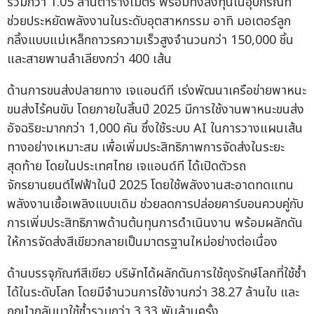
รวมกว่า 1.05 ล้านตารางเมตร พร้อมทั้งลงทุนในอุปกรณ์ที่
ช่วยประหยัดพลังงานในระดับอุตสาหกรรม อาทิ มอเตอร์ลูก
กลิ้งแบบแม่เหล็กถาวรความเร็วสูงจำนวนกว่า 150,000 ชิ้น
และสายพานลำเลียงกว่า 400 เส้น
ด้านการขนส่งปลายทาง เจแอนด์ที เร่งพัฒนาเครือข่ายพาหนะ
ขนส่งไร้คนขับ โดยภายในสิ้นปี 2025 มีการใช้งานพาหนะขนส่ง
อัจฉริยะมากกว่า 1,000 คัน ซึ่งใช้ระบบ AI ในการวางแผนเส้น
ทางอย่างเหมาะสม เพื่อเพิ่มประสิทธิภาพการจัดส่งในระยะ
สุดท้าย โดยในประเทศไทย เจแอนด์ที ได้เปิดตัวรถ
จักรยานยนต์ไฟฟ้าในปี 2025 โดยใช้พลังงานสะอาดทดแทน
พลังงานเชื้อเพลิงแบบเดิม ช่วยลดการปล่อยคาร์บอนควบคู่กับ
การเพิ่มประสิทธิภาพด้านต้นทุนการดำเนินงาน พร้อมผลักดัน
ให้การจัดส่งสีเขียวกลายเป็นมาตรฐานใหม่อย่างต่อเนื่อง
ด้านบรรจุภัณฑ์สีเขียว บริษัทได้ผลักดันการใช้ถุงรักษ์โลกที่ใช้ซ้ำ
ได้ในระดับโลก โดยมีจำนวนการใช้งานกว่า 38.27 ล้านใบ และ
ถูกนำกลับมาใช้ซ้ำรวมกว่า 3.33 พันล้านครั้ง