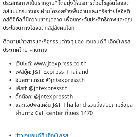
ประสิทธิภาพเป็นรากฐาน" โดยมุ่งให้บริการด้วยโซลูซันโลจิสติ
กส์แบบครบวงจร ผ่านโครงสร้างพื้นฐานและเครือข่ายโลจิสติ
กส์ดิจิทัลที่มีความชาญฉลาด เพื่อยกระดับประสิทธิภาพและคุณ
ประโยชน์ทางโลจิสติกส์สู่สังคมโลก
ติดตามข่าวสารและกิจกรรมต่างๆ ของ เจแอนด์ที เอ็กซ์เพรส
ประเทศไทย ผ่านทาง
เว็บไซต์: www.jtexpress.co.th
เฟสบุ๊ค: J&T Express Thailand
อินสตาแกรม: @jntexpressth
เอ็กซ์: @jntexpressth
ติ๊กต๊อก: @jntexpressth
และแอปพลิเคชัน J&T Thailand รวมถึงสอบถามข้อมูล
ผ่านทาง Call center ที่เบอร์ 1470
ข่าวเจแอนด์ที เอ็กซ์เพรส