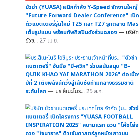
ยัวซ่า (YUASA) ผนึกกำลัง Y-Speed จัดงานใหญ่
"Future Forward Dealer Conference" เปิด
ตัวแบตเตอรี่รุ่นใหม่ TZ5 และ TZ7 รุกตลาด Mas
เต็มรูปแบบ พร้อมทัพศิลปินดังร่วมฉลอง
— บริษัท
ยัวซ...
27 เม.ย.
"ยัวซ่า
แบตเตอรี่" จับมือ "บี-ควิก" ร่วมสนับสนุน "B-
QUIK KHAO YAI MARATHON 2026" ต่อเนื่อ
ปีที่ 2 เติมพลังนักวิ่งสู่เส้นชัยท่ามกลางธรรมชาติ
ระดับโลก
— มร.สึเนะโนร...
25 ส.ค.
ยัวซ
แบตเตอรี่ เปิดโครงการ "YUASA FOOTBALL
INSPIRATION 2025" สนามแรก ชวน "โค้ชโย่ง
ควง "โจนาธาร" ติวเข้มศาสตร์ลูกหนังเยาวชน