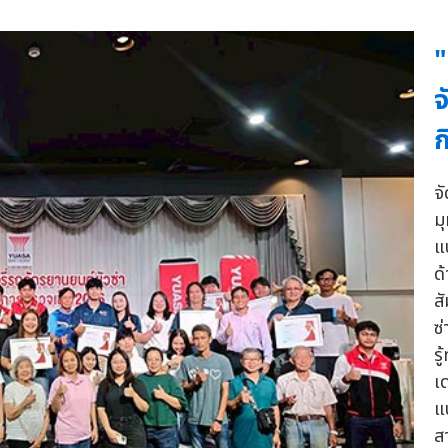
"
จ
ก
จ
ม
แ
ด
ส
ซ
ร
เ
แบ
ส