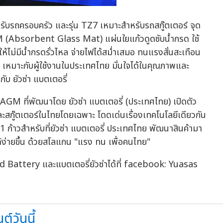
ับรถครอบครัว และรุ่น TZ7 เหมาะสำหรับรถสกู๊ตเตอร์ จุด
GM (Absorbent Glass Mat) แผ่นใยแก้วดูดซับน้ำกรด ใช้
ไม่มีน้ำกรดรั่วไหล จ่ายไฟได้สม่ำเสมอ ทนแรงสั่นสะเทือน
าย เหมาะกับผู้ใช้งานในประเทศไทย มั่นใจได้ในคุณภาพและ
บ ยัวซ่า แบตเตอรี่
M ที่พัฒนาโดย ยัวซ่า แบตเตอรี่ (ประเทศไทย) เปิดตัว
ะสกู๊ตเตอร์ในไทยโดยเฉพาะ โดดเด่นเรื่องเทคโนโลยีเดียวกัน
ก 1 ก้าวสำหรับที่ยัวซ่า แบตเตอรี่ ประเทศไทย พัฒนาสินค้ามา
ง่ายขึ้น ด้วยสโลแกน "แรง ทน เพื่อคนไทย"
 Battery และแบตเตอรี่ยัวซ่าได้ที่ facebook: Yuasas
์วันนี้