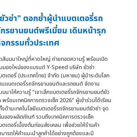
ยัวซ่า" ตอกย้ำผู้นำแบตเตอรี่รถ
ักรยานยนต์พรีเมี่ยม เดินหน้ารุก
ิจกรรมทั่วประเทศ
ัดสัมมนาใหญ่ที่หาดใหญ่ ถ่ายทอดความรู้ พร้อมเปิด
ุมมองใหม่ของแบรนด์ Y-Speed บริษัท ยัวซ่า
บตเตอรี่ (ประเทศไทย) จำกัด (มหาชน) ผู้นำระดับโลก
้านแบตเตอรี่รถจักรยานยนต์และรถยนต์ จัดงาน
ัมมนาให้ความรู้ "เจาะลึกแบตเตอรี่รถจักรยานยนต์ยัว
่า พร้อมเทคนิคการตรวจเช็ค 2026" ผู้เข้าร่วมได้เรียน
ู้ทั้งด้านเทคโนโลยีแบตเตอรี่รถจักรยานยนต์ยัวซ่า จุด
ด่นของผลิตภัณฑ์ รวมถึงเทคนิคการตรวจเช็ค
ตเตอรี่เบื้องต้นก่อนส่งเคลม เพื่อช่วยให้ร้านค้า
ามารถให้คำแนะนำลูกค้าได้อย่างถูกต้องและมี