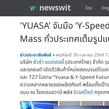
newswit
ไทย
Eng
'YUASA' จับมือ 'Y-Speed
Mass ทั่วประเทศเต็มรูป
ข่าวประชาสัมพันธ์
»
พฤหัสบดี 30 เมษายน 2569 17
บริษัท
ยัวซ่า แบตเตอรี่
(ประเทศไทย) จำกัด (ม
และรถยนต์ เปิดตัวสินค้าใหม่ของแบรนด์ในเครื
และ TZ7 ในงาน "Yuasa & Y-Speed Futur
ความหลากหลายของผลิตภัณฑ์ พร้อมตั้งเป้าขย
แบบ ณ โรงแรมอวานี พลัส
ริเวอร์ไซด์
กรุงเทพ