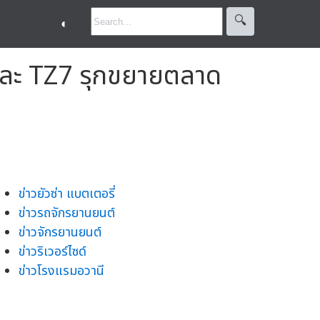
🔍︎
◐
5 และ TZ7 รุกขยายตลาด
ข่าวยัวซ่า แบตเตอรี่
ข่าวรถจักรยานยนต์
ข่าวจักรยานยนต์
ข่าวริเวอร์ไซด์
ข่าวโรงแรมอวานี