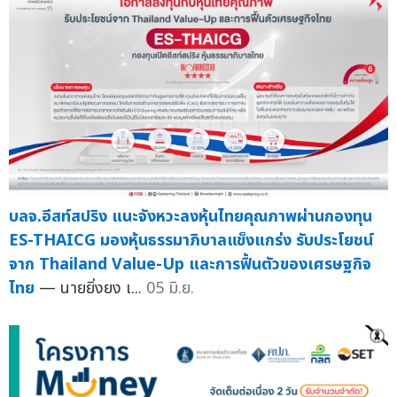
บลจ.อีสท์สปริง แนะจังหวะลงหุ้นไทยคุณภาพผ่านกองทุน
ES-THAICG มองหุ้นธรรมาภิบาลแข็งแกร่ง รับประโยชน์
จาก Thailand Value-Up และการฟื้นตัวของเศรษฐกิจ
ไทย
— นายยิ่งยง เ...
05 มิ.ย.