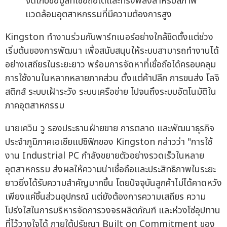
จัดเก็บข้อมูลที่เชื่อถือได้และทรงพลังสำหรับสภาพ
แวดล้อมอุตสาหกรรมที่มีความต้องการสูง
Kingston ทำงานร่วมกับพาร์ทเนอร์อย่างใกล้ชิดตั้งแต่ช่วง
เริ่มต้นของการพัฒนา เพื่อสนับสนุนให้ระบบสามารถทำงานได้
อย่างเสถียรในระยะยาว พร้อมการจัดหาที่เชื่อถือได้ครอบคลุม
การใช้งานในหลากหลายภาคส่วน ตั้งแต่ค้าปลีก การขนส่ง โลจิ
สติกส์ ระบบเฝ้าระวัง ระบบเครือข่าย ไปจนถึงระบบอัตโนมัติใน
ภาคอุตสาหกรรม
นายเควิน วู รองประธานฝ่ายขาย การตลาด และพัฒนาธุรกิจ
ประจำภูมิภาคเอเชียแปซิฟิกของ Kingston กล่าวว่า "การใช้
งาน Industrial PC กำลังขยายตัวอย่างรวดเร็วในหลาย
อุตสาหกรรม ส่งผลให้ความน่าเชื่อถือและประสิทธิภาพในระยะ
ยาวยิ่งได้รับความสำคัญมากขึ้น โดยปัจจุบันลูกค้าไม่ได้คาดหวัง
เพียงแค่ชิ้นส่วนอุปกรณ์ แต่ยังต้องการความเสถียร ความ
โปร่งใสในการบริหารจัดการวงจรผลิตภัณฑ์ และห่วงโซ่อุปทาน
ที่ไว้วางใจได้ ภายใต้ปรัชญา Built on Commitment ของ