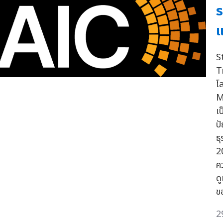
ร
S
T
โ
M
เ
ป
ธ
2
ค
ด
ขอ
2