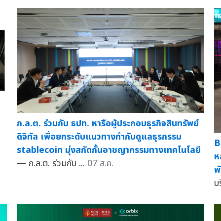
ก.ล.ต. ร่วมกับ ธปท. หารือผู้ประกอบธุรกิจสินทรัพย์
ดิจิทัล เพื่อยกระดับแนวทางกำกับดูแลธุรกรรม
B
stablecoin มุ่งสกัดกั้นอาชญากรรมทางเทคโนโลยี
ห
— ก.ล.ต. ร่วมกับ ...
07 ส.ค.
พ
บร