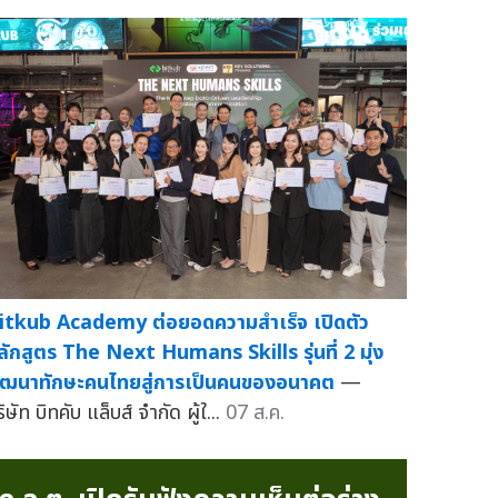
itkub Academy ต่อยอดความสำเร็จ เปิดตัว
ลักสูตร The Next Humans Skills รุ่นที่ 2 มุ่ง
ัฒนาทักษะคนไทยสู่การเป็นคนของอนาคต
—
ิษัท บิทคับ แล็บส์ จำกัด ผู้ใ...
07 ส.ค.