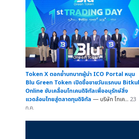
Token X ตอกย้ำบทบาทผู้นำ ICO Portal หนุน
Blu Green Token เปิดซื้อขายวันแรกบน Bitku
Online ขับเคลื่อนโทเคนดิจิทัลเพื่ออนุรักษ์สิ่ง
แวดล้อมไทยสู่ตลาดทุนดิจิทัล
— บริษัท โทเค...
23
ก.ค.