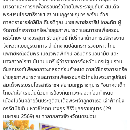
มารดาและทารกเพื่อครอบครัวไทยในพระราชูปถัมภ์ สมเด็จ
พระบรมโอรสาธิราชฯ สยามมกุฎราชกุมาร พร้อมด้วย
ศาสตราจารย์คลินิกเกียรติคุณ นายแพทย์ธราธิป โคละทัต ผู้
จัดการโครงการเครือข่ายสุขภาพมารดาและทารกเพื่อครอบ
ครัวไทยฯ นางวรสุดา รัตนสุคนธ์ ที่ปรึกษาด้านการบริหารงาน
จังหวัดแบบบูรณาการ สำนักงานปลัดกระทรวงมหาดไทย
แพทย์หญิงอัมพร เบญจพลพิทักษ์ อธิบดีกรมอนามัย และ
นางสาวอโรชา นันทมนตรี ผู้ว่าราชการจังหวัดนครปฐม ร่วม
กันรณรงค์เพื่อลดภาวะคลอดก่อนกำหนด ภายใต้โครงการเครือ
ข่ายสุขภาพมารดาและทารกเพื่อครอบครัวไทยในพระราชูปถัมภ์
สมเด็จพระบรมโอรสาธิราชฯ สยามมกุฎราชกุมาร "อนาคตเด็ก
ไทยสดใส เริ่มต้นด้วยการป้องกันภาวะคลอดก่อนกำหนด"
เนื่องในวันคล้ายวันประสูติสมเด็จพระเจ้าลูกยาเธอ เจ้าฟ้าทีปัง
กรรัศมีโชติ มหาวชิโรตตมางกูร สิริวิบูลยราชกุมาร (29
เมษายน 2569) ณ ศาลากลางจังหวัดนครปฐม