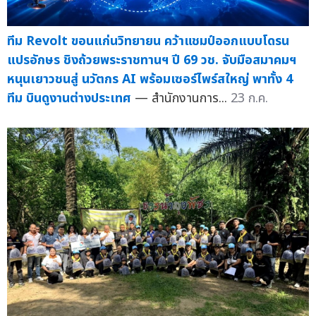
ทีม Revolt ขอนแก่นวิทยายน คว้าแชมป์ออกแบบโดรน
แปรอักษร ชิงถ้วยพระราชทานฯ ปี 69 วช. จับมือสมาคมฯ
หนุนเยาวชนสู่ นวัตกร AI พร้อมเซอร์ไพร์สใหญ่ พาทั้ง 4
ทีม บินดูงานต่างประเทศ
— สำนักงานการ...
23 ก.ค.