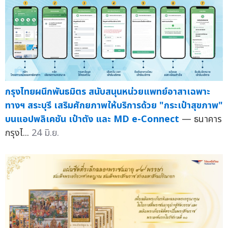
กรุงไทยผนึกพันธมิตร สนับสนุนหน่วยแพทย์อาสาเฉพาะ
ทางฯ สระบุรี เสริมศักยภาพให้บริการด้วย "กระเป๋าสุขภาพ"
บนแอปพลิเคชัน เป๋าตัง และ MD e-Connect
— ธนาคาร
กรุงไ...
24 มิ.ย.