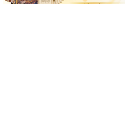
ไปรษณีย์ไทยออกตราไปรษณียากรที่ระลึกฉลองพระชนมายุ
99 พรรษา "สมเด็จพระสังฆราช" พร้อมจัดทำการกุศล
สมทบทุนสร้างโรงพยาบาล สมเด็จพระสังฆราชฯ เริ่ม
จำหน่าย 19 มิ.ย.นี้
— บริษัท ไปรษ...
05 มิ.ย.