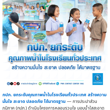
กปภ. ยกระดับคุณภาพน้ำในโรงเรียนทั่วประเทศ สร้างความ
มั่นใจ สะอาด ปลอดภัย ได้มาตรฐาน
— การประปาส่วน
ภูมิภาค (กปภ.) ดำเนินโครงการหลอมรวมใจ มอบน้ำใสสะอาด