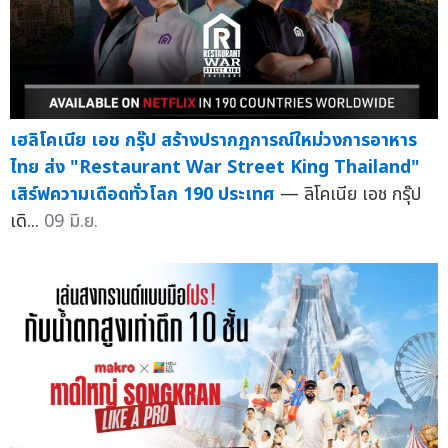
เฮลิโคเนีย เอช กรุ๊ป สร้างปรากฏการณ์ใหม่วงการอาหาร
ไทย ส่ง "Restaurant War Street King Thailand"
เสิร์ฟความเดือดทั่วโลก 190 ประเทศ
— ลิโคเนีย เอช กรุ๊ป
เดิ...
09 มิ.ย.