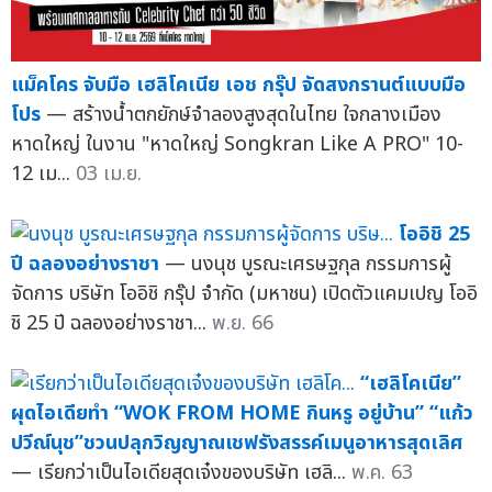
แม็คโคร จับมือ เฮลิโคเนีย เอช กรุ๊ป จัดสงกรานต์แบบมือ
โปร
— สร้างน้ำตกยักษ์จำลองสูงสุดในไทย ใจกลางเมือง
หาดใหญ่ ในงาน "หาดใหญ่ Songkran Like A PRO" 10-
12 เม...
03 เม.ย.
โออิชิ 25
ปี ฉลองอย่างราชา
— นงนุช บูรณะเศรษฐกุล กรรมการผู้
จัดการ บริษัท โออิชิ กรุ๊ป จำกัด (มหาชน) เปิดตัวแคมเปญ โออิ
ชิ 25 ปี ฉลองอย่างราชา...
พ.ย. 66
“เฮลิโคเนีย”
ผุดไอเดียทำ “WOK FROM HOME กินหรู อยู่บ้าน” “แก้ว
ปวีณ์นุช”ชวนปลุกวิญญาณเชฟรังสรรค์เมนูอาหารสุดเลิศ
— เรียกว่าเป็นไอเดียสุดเจ๋งของบริษัท เฮลิ...
พ.ค. 63