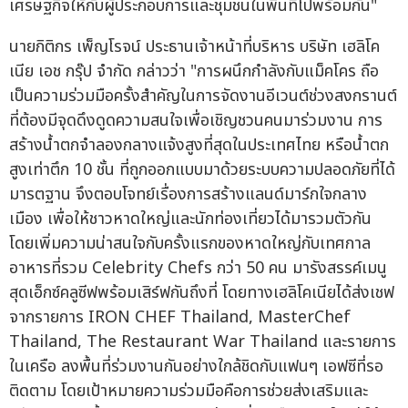
เศรษฐกิจให้กับผู้ประกอบการและชุมชนในพื้นที่ไปพร้อมกัน"
นายกิติกร เพ็ญโรจน์ ประธานเจ้าหน้าที่บริหาร บริษัท เฮลิโค
เนีย เอช กรุ๊ป จำกัด กล่าวว่า "การผนึกกำลังกับแม็คโคร ถือ
เป็นความร่วมมือครั้งสำคัญในการจัดงานอีเวนต์ช่วงสงกรานต์
ที่ต้องมีจุดดึงดูดความสนใจเพื่อเชิญชวนคนมาร่วมงาน การ
สร้างน้ำตกจำลองกลางแจ้งสูงที่สุดในประเทศไทย หรือน้ำตก
สูงเท่าตึก 10 ชั้น ที่ถูกออกแบบมาด้วยระบบความปลอดภัยที่ได้
มารตฐาน จึงตอบโจทย์เรื่องการสร้างแลนด์มาร์กใจกลาง
เมือง เพื่อให้ชาวหาดใหญ่และนักท่องเที่ยวได้มารวมตัวกัน
โดยเพิ่มความน่าสนใจกับครั้งแรกของหาดใหญ่กับเทศกาล
อาหารที่รวม Celebrity Chefs กว่า 50 คน มารังสรรค์เมนู
สุดเอ็กซ์คลูซีฟพร้อมเสิร์ฟกันถึงที่ โดยทางเฮลิโคเนียได้ส่งเชฟ
จากรายการ IRON CHEF Thailand, MasterChef
Thailand, The Restaurant War Thailand และรายการ
ในเครือ ลงพื้นที่ร่วมงานกันอย่างใกล้ชิดกับแฟนๆ เอฟซีที่รอ
ติดตาม โดยเป้าหมายความร่วมมือคือการช่วยส่งเสริมและ