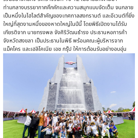
ท่ามกลางบรรยากาศคึกคักและความสนุกแบบจัดเต็ม จนกลาย
เป็นหนึ่งในไฮไลต์สำคัญของเทศกาลสงกรานต์ และอีเวนต์ที่ยิ่ง
ใหญ่ที่สุดงานหนึ่งของหาดใหญ่ในปีนี้ โดยพิธีเปิดงานได้รับ
เกียรติจาก นายทรงพล จังศิริวัฒนธำรง ประธานหอการค้า
จังหวัดสงขลา เป็นประธานในพิธี พร้อมคณะผู้บริหารจาก
แม็คโคร และเฮลิโคเนีย เอช กรุ๊ป ให้การต้อนรับอย่างอบอุ่น