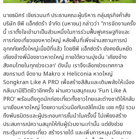
นายธนิศร์ เจียรวนนท์ ประธานคณะผู้บริหาร กลุ่มธุรกิจค้าส่ง
บริษัท ซีพี แอ็กซ์ตร้า จำกัด (มหาชน) กล่าวว่า "การจัดงานครั้ง
นี้ เราตั้งใจเข้ามาเป็นส่วนหนึ่งในการร่วมฟื้นฟูเศรษฐกิจและ
การท่องเที่ยวของหาดใหญ่ หลังพื้นที่เพิ่งผ่านสถานการณ์
อุทกภัยครั้งใหญ่เมื่อปีที่แล้ว โดยซีพี แอ็กซ์ตร้า ยังคงยืนหยัด
เคียงข้างพี่น้องชาวหาดใหญ่ ภายใต้ความมุ่งมั่น 'เคียงข้าง
สังคมไทยในทุกช่วงเวลา' ดังนั้น เราจึงเลือกช่วงเทศกาล
สงกรานต์ จัดงาน Makro x Heliconia หาดใหญ่
Songkran Like A PRO เพื่อสร้างสีสันและเติมพลังให้เมือง
กลับมามีชีวิตชีวาอีกครั้ง ผ่านความสนุกแบบ 'Fun Like A
PRO' พร้อมดึงดูดนักท่องเที่ยวทั้งชาวไทยและต่างชาติให้กลับ
มาเยือนหาดใหญ่ โดยความร่วมมือกับเฮลิโคเนีย เอช กรุ๊ป รวม
ถึงพันธมิตรและผู้ประกอบการชั้นนำในครั้งนี้ ไม่เพียงสร้าง
ประสบการณ์ความสนุกให้กับผู้ร่วมงานเท่านั้น แต่ยังช่วย
กระตุ้นการท่องเที่ยว สร้างรายได้ และเพิ่มการหมุนเวียนทาง