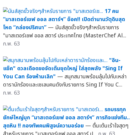
17 คน
“มาสเตอร์เชฟ ออล สตาร์ฯ” ช็อค!! เปิดตำนานวัตุดิบสุด
โหด “กล่องปริศนา”
— มันส์สุดขั้วจริงๆสำหรับรายการ
"มาสเตอร์เชฟ ออล สตาร์ ประเทศไทย (MasterChef Al...
ก.พ. 63
"อิน-
แซ็ค" ดวลเดือดขอจัดเต็มชุดใหญ่ ใส่สุดพลัง "Sing If
You Can ร้องห้ามเลิก"
— สนุกสนานพร้อมลุ้นไปกับเหล่า
ดารานักร้องและเซเลบคนดังกับรายการ Sing If You C...
ก.พ. 63
รถบรรทุก
ยักษ์ใหญ่บุก “มาสเตอร์เชฟ ออล สตาร์ฯ” ภารกิจแข่งทีม..
สุดหิน !! กองทัพคนพิสูจน์ความอร่อย
— ตื่นเต้นเร้าใจสุดๆ
สำหรับรายการ "มาสเตอร์เชฟ ออล สตาร์ ป...
ก.พ. 63