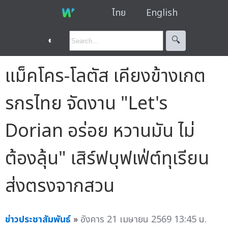
ไทย
English
◐
🔍︎
แม็คโคร-โลตัส เคียงข้างเกต
รกรไทย จัดงาน "Let's
Dorian อร่อย หวานมัน ไม่
ต้องลุ้น" เสิร์ฟบุฟเฟ่ต์ทุเรียน
ส่งตรงจากสวน
ข่าวประชาสัมพันธ์
»
อังคาร 21 เมษายน 2569 13:45 น.