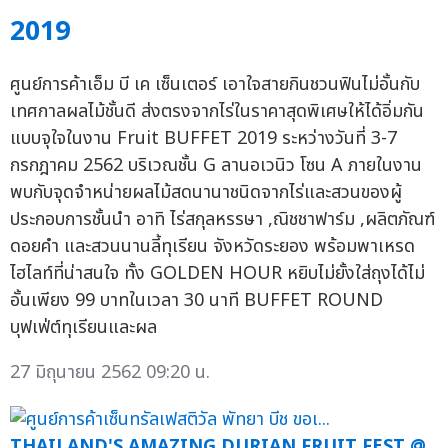
2019
ศูนย์การค้าเอ็ม บี เค เซ็นเตอร์ เอาใจสายกินชวนฟินไม่อั้นกับ
เทศกาลผลไม้ชั้นดี ส่งตรงจากไร่ในราคาสุดพิเศษให้ได้อิ่มกัน
แบบจุใจในงาน Fruit BUFFET 2019 ระหว่างวันที่ 3-7
กรกฎาคม 2562 บริเวณชั้น G ลานอเวนิว โซน A ภายในงาน
พบกับจุดจำหน่ายผลไม้สดนานาชนิดจากไร่และสวนของผู้
ประกอบการชั้นนำ อาทิ ไร่สกุลหรรษา ,ณิชชาฟาร์ม ,ผลิตภัณฑ์
ดอยคำ และสวนนานลี้ทุเรียน จังหวัดระยอง พร้อมพาเหรด
ไฮไลท์ที่น่าสนใจ ทั้ง GOLDEN HOUR หยิบไม่ยั้งใส่ถุงได้ไม่
อั้นเพียง 99 บาทในเวลา 30 นาที BUFFET ROUND
บุฟเฟ่ต์ทุเรียนและผล
27 มิถุนายน 2562 09:20 น.
THAILAND'S AMAZING DURIAN FRUIT FEST @