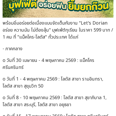
พร้อมอิ่มอร่อยต่อเนื่องแบบจัดเต็มกับงาน "Let's Dorian
อร่อย หวานมัน ไม่ต้องลุ้น" บุฟเฟ่ต์ทุเรียน ในราคา 599 บาท /
1 คน ที่ "แม็คโคร-โลตัส" ทั่วประเทศ ได้แก่
- ภาคกลาง
o วันที่ 30 เมษายน - 4 พฤษภาคม 2569 : แม็คโคร
ศรีนครินทร์
o วันที่ 1 - 4 พฤษภาคม 2569 : โลตัส สาขา รามอินทรา,
โลตัส สาขา สุขุมวิท 50
o วันที่ 8 - 10 พฤษภาคม 2569 : โลตัส สาขา สุขาภิบาล 1,
โลตัส สาขา สระบุรี, โลตัส สาขา อยุธยา