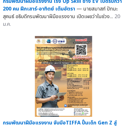
กรมพัฒนาฝีมือแรงงาน เร่ง Up Skill ช่าง EV เปิดรับกว่า
200 คน ฝึกเสาร์-อาทิตย์ เต็มอัตรา
— นายสมาสภ์ ปัทมะ
สุคนธ์ อธิบดีกรมพัฒนาฝีมือแรงงาน เปิดเผยว่าในช่วง...
20
ม.ค.
กรมพัฒนาฝีมือแรงงาน จับมือTIFFA ปั้นเด็ก Gen Z สู่