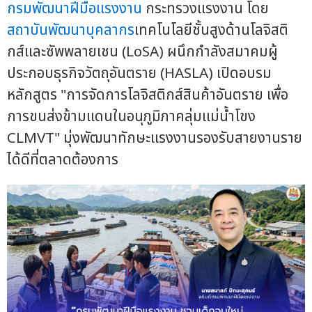
กรมพัฒนาฝีมือแรงงาน
กระทรวงแรงงาน โดย
สถาบันพัฒนาบุคลากร
เทคโนโลยีชั้นสูงด้านโลจิสติ
กส์และซัพพลายเชน (LoSA) ผนึกกำลังสมาคมผู้
ประกอบธุรกิจวัตถุอันตราย (HASLA) เปิดอบรม
หลักสูตร "การจัดการโลจิสติกส์สินค้าอันตราย เพื่อ
การขนส่งข้ามแดนในอนุภูมิภาคลุ่มแม่น้ำโขง
CLMVT" มุ่งพัฒนาทักษะแรงงานรองรับสายงานราย
ได้ดีที่ตลาดต้องการ