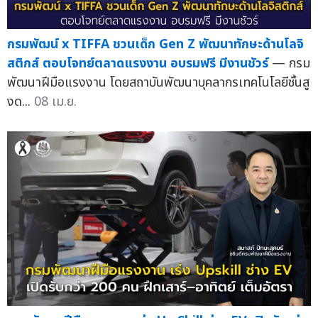
กรมพัฒน์ x TIFFA ชวนเด็ก Gen Z พัฒนาทักษะด้านโลจิ
สติกส์ ตอบโจทย์ตลาดแรงงาน อบรมฟรี มีงานชัวร์
— กรม
พัฒนาฝีมือแรงงาน โดยสถาบันพัฒนาบุคลากรเทคโนโลยีชั้นสู
งด...
08 เม.ย.