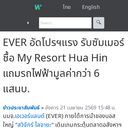
ไทย
English
◐
🔍︎
EVER อัดโปรฯแรง รับซัมเมอร์
ซื้อ My Resort Hua Hin
แถมรถไฟฟ้ามูลค่ากว่า 6
แสนบ.
ข่าวประชาสัมพันธ์
»
อังคาร 21 เมษายน 2569 15:48 น.
บมจ.
เอเวอร์แลนด์
(EVER) ภายใต้การนำของบอส
ใหญ่ "
สวิจักร์ โลจายะ
" เดินเกมกระตุ้นตลาดอสังหาฯ