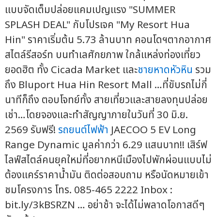
แบบจัดเต็มปล่อยแคมเปญแรง "SUMMER
SPLASH DEAL" กับโปรเจค "My Resort Hua
Hin" ราคาเริ่มต้น 5.73 ล้านบาท คอนโดฯตากอากาศ
สไตล์รีสอร์ท บนทำเลศักยภาพ ใกล้แหล่งท่องเที่ยว
ยอดฮิต ทั้ง Cicada Market และ
ชายหาดหัวหิน
รวม
ถึง Bluport Hua Hin Resort Mall …ที่ขับรถไม่กี่
นาทีก็ถึง ตอบโจทย์ทั้ง สายเที่ยวและสายลงทุนปล่อย
เช่า…โดยจองและทำสัญญาภายในวันที่ 30 มิ.ย.
2569 รับฟรี!
รถยนต์ไฟฟ้า
JAECOO 5 EV Long
Range Dynamic มูลค่ากว่า 6.29 แสนบาท!! เสิร์ฟ
ไลฟ์สไตล์คนยุคใหม่ที่อยากหนีเมืองไปพักผ่อนแบบไม่
ต้องแคร์ราคาน้ำมัน ติดต่อสอบถาม หรือนัดหมายเข้า
ชมโครงการ โทร. 085-465 2222 Inbox :
bit.ly/3kBSRZN … อย่าช้า จะได้ไม่พลาดโอกาสดีๆ