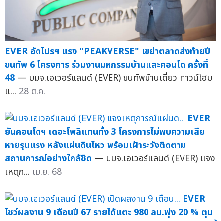
EVER อัดโปรฯ แรง "PEAKVERSE" เขย่าตลาดส่งท้ายปี
ขนทัพ 6 โครงการ ร่วมงานมหกรรมบ้านและคอนโด ครั้งที่
48
— บมจ.เอเวอร์แลนด์ (EVER) ขนทัพบ้านเดี่ยว ทาวน์โฮม
แ...
28 ต.ค.
EVER
ยันคอนโดฯ เดอะโพลิแทนทั้ง 3 โครงการไม่พบความเสีย
หายรุนแรง หลังแผ่นดินไหว พร้อมเฝ้าระวังติดตาม
สถานการณ์อย่างใกล้ชิด
— บมจ.เอเวอร์แลนด์ (EVER) แจง
เหตุก...
เม.ย. 68
EVER
โชว์ผลงาน 9 เดือนปี 67 รายได้แตะ 980 ลบ.พุ่ง 20 % ตุน