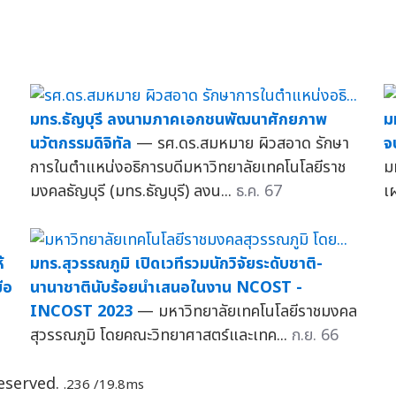
มทร.ธัญบุรี ลงนามภาคเอกชนพัฒนาศักยภาพ
ม
นวัตกรรมดิจิทัล
— รศ.ดร.สมหมาย ผิวสอาด รักษา
จ
การในตำแหน่งอธิการบดีมหาวิทยาลัยเทคโนโลยีราช
ม
มงคลธัญบุรี (มทร.ธัญบุรี) ลงน...
ธ.ค. 67
เ
้
มทร.สุวรรณภูมิ เปิดเวทีรวมนักวิจัยระดับชาติ-
ือ
นานาชาตินับร้อยนำเสนอในงาน NCOST -
INCOST 2023
— มหาวิทยาลัยเทคโนโลยีราชมงคล
สุวรรณภูมิ โดยคณะวิทยาศาสตร์และเทค...
ก.ย. 66
Reserved.
.236 /19.8ms