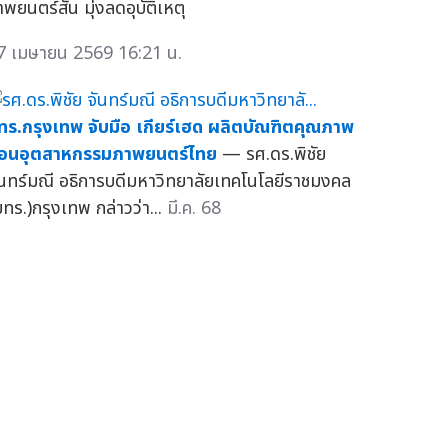
พยนตร์สั้น มุ่งลดอุบัติเหตุ
7 เมษายน 2569 16:21 น.
ทร.กรุงเทพ จับมือ เกียร์เฮด ผลิตบัณฑิตคุณภาพ
้อนอุตสาหกรรมภาพยนตร์ไทย
— รศ.ดร.พิชัย
ันทร์มณี อธิการบดีมหาวิทยาลัยเทคโนโลยีราชมงคล
มทร.)กรุงเทพ กล่าวว่า...
มี.ค. 68