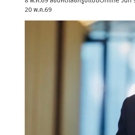
8 พ.ค.69 สอบคัดเลือกรูปแบบOnline วันที่ 9 พ
20 พ.ค.69