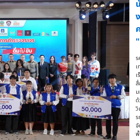
น
ง
ค
"
ร
เ
เร
ส
ม
ด
ว
ร
จ
พ