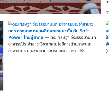
ภา
0
มทร.กรุงเทพ หนุนผลิตละครแนวตั้ง ดัน Soft
ม
Power ไทยสู่สากล
— ดร.เศรษฐา วีระธรรมานนท์
ป
อาจารย์ประจำสาขาวิชาเทคโนโลยีการถ่ายภาพและ
จ
ภาพยนตร์ คณะวิทยาศาสตร์และเท...
พ.ค. 68
(