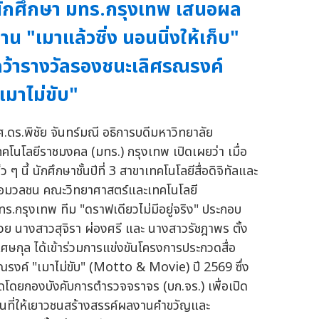
ักศึกษา มทร.กรุงเทพ เสนอผล
าน "เมาแล้วซิ่ง นอนนิ่งให้เก็บ"
ว้ารางวัลรองชนะเลิศรณรงค์
เมาไม่ขับ"
ศ.ดร.พิชัย จันทร์มณี อธิการบดีมหาวิทยาลัย
ทคโนโลยีราชมงคล (มทร.) กรุงเทพ เปิดเผยว่า เมื่อ
็ว ๆ นี้ นักศึกษาชั้นปีที่ 3 สาขาเทคโนโลยีสื่อดิจิทัลและ
ื่อมวลชน คณะวิทยาศาสตร์และเทคโนโลยี
ทร.กรุงเทพ ทีม "ดราฟเดียวไม่มีอยู่จริง" ประกอบ
้วย นางสาวสุจิรา ผ่องศรี และ นางสาวรัชฎาพร ตั้ง
ิเศษกุล ได้เข้าร่วมการแข่งขันโครงการประกวดสื่อ
ณรงค์ "เมาไม่ขับ" (Motto & Movie) ปี 2569 ซึ่ง
ัดโดยกองบังคับการตำรวจจราจร (บก.จร.) เพื่อเปิด
ื้นที่ให้เยาวชนสร้างสรรค์ผลงานคำขวัญและ