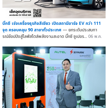
บิ๊กซี เร่งเครื่องธุรกิจสีเขียว เปิดสถานีชาร์จ EV กว่า 111
จุด ครอบคลุม 90 สาขาทั่วประเทศ
— ยกระดับประสบกา
รณ์ช้อปปิงสู่ไลฟ์สไตล์พลังงานสะอาด บิ๊กซี ซูเปอร...
06 พ.ค.