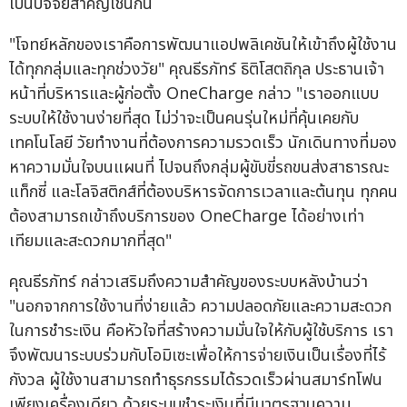
เป็นปัจจัยสำคัญเช่นกัน
"โจทย์หลักของเราคือการพัฒนาแอปพลิเคชันให้เข้าถึงผู้ใช้งาน
ได้ทุกกลุ่มและทุกช่วงวัย" คุณธีรภัทร์ ธิติโสตถิกุล ประธานเจ้า
หน้าที่บริหารและผู้ก่อตั้ง OneCharge กล่าว "เราออกแบบ
ระบบให้ใช้งานง่ายที่สุด ไม่ว่าจะเป็นคนรุ่นใหม่ที่คุ้นเคยกับ
เทคโนโลยี วัยทำงานที่ต้องการความรวดเร็ว นักเดินทางที่มอง
หาความมั่นใจบนแผนที่ ไปจนถึงกลุ่มผู้ขับขี่รถขนส่งสาธารณะ
แท็กซี่ และโลจิสติกส์ที่ต้องบริหารจัดการเวลาและต้นทุน ทุกคน
ต้องสามารถเข้าถึงบริการของ OneCharge ได้อย่างเท่า
เทียมและสะดวกมากที่สุด"
คุณธีรภัทร์ กล่าวเสริมถึงความสำคัญของระบบหลังบ้านว่า
"นอกจากการใช้งานที่ง่ายแล้ว ความปลอดภัยและความสะดวก
ในการชำระเงิน คือหัวใจที่สร้างความมั่นใจให้กับผู้ใช้บริการ เรา
จึงพัฒนาระบบร่วมกับโอมิเซะเพื่อให้การจ่ายเงินเป็นเรื่องที่ไร้
กังวล ผู้ใช้งานสามารถทำธุรกรรมได้รวดเร็วผ่านสมาร์ทโฟน
เพียงเครื่องเดียว ด้วยระบบชำระเงินที่มีมาตรฐานความ