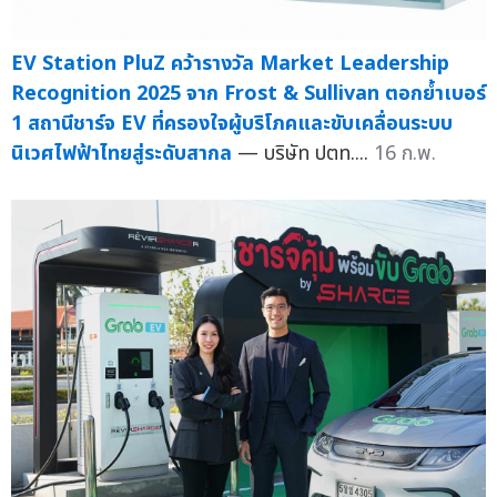
EV Station PluZ คว้ารางวัล Market Leadership
Recognition 2025 จาก Frost & Sullivan ตอกย้ำเบอร์
1 สถานีชาร์จ EV ที่ครองใจผู้บริโภคและขับเคลื่อนระบบ
นิเวศไฟฟ้าไทยสู่ระดับสากล
— บริษัท ปตท....
16 ก.พ.