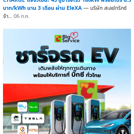
CHARGE แจ้งวัฒนะ 43 ชูชาร์จเร็ว 180kW พร้อมโปร 6.5
บาท/kWh นาน 3 เดือน ผ่าน EleXA
— บริษัท สเลย์ทริกซ์
จำ...
06 ก.ค.