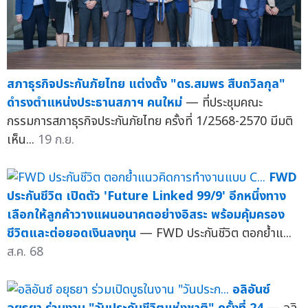
สภาธุรกิจประกันภัยไทย แต่งตั้ง "ดร.สมพร สืบถวิลกุล"
ดำรงตำแหน่งประธานสภาฯ คนใหม่
— ที่ประชุมคณะ
กรรมการสภาธุรกิจประกันภัยไทย ครั้งที่ 1/2568-2570 มีมติ
เห็น...
19 ก.ย.
FWD
ประกันชีวิต เปิดตัว 'Future Linked 99/9' อีกหนึ่งทาง
เลือกให้ลูกค้าวางแผนอนาคตอย่างอิสระ พร้อมคุ้มครอง
ชีวิตและต่อยอดเงินลงทุน
— FWD ประกันชีวิต ตอกย้ำแ...
ส.ค. 68
อลิอันซ์