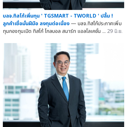
บลจ.ทิสโก้เพิ่มทุน ' TGSMART - TWORLD ' ปลื้ม !
ลูกค้าเชื่อมั่นฝีมือ ลงทุนต่อเนื่อง
— บลจ.ทิสโก้ประกาศเพิ่ม
ทุนกองทุนเปิด ทิสโก้ โกลบอล สมาร์ท แอลโลเคชั่น ...
29 มิ.ย.