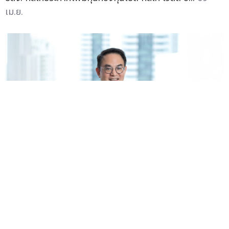
เม.ย.
บลจ.ทิสโก้ เพิ่มทุน TGSMART เป็น 8,000 ล้านบาทรับ
ความต้องการลูกค้า - ชูจุดเด่นกองทุนยืดหยุ่นสูง เหมาะ
ลงทุนช่วงภาวะสงคราม
— บลจ.ทิสโก้ปลื้มกองทุน ทิสโก้ โก...