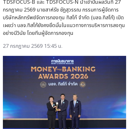
TDSFOCUS-B และ TDSFOCUS-N นำเข้าปันผลวันที่ 27
กรกฎาคม 2569 นายสาห์รัช ชัฏสุวรรณ กรรมการผู้จัดการ
บริษัทหลักทรัพย์จัดการกองทุน ทิสโก้ จำกัด (บลจ.ทิสโก้) เปิด
เผยว่า บลจ.ทิสโก้ยังคงยึดมั่นในแนวทางการบริหารการลงทุน
อย่างมีวินัย โดยทีมผู้จัดการกองทุน
27 กรกฎาคม 2569 15:45 น.