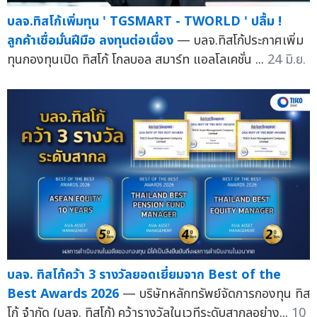
บลจ.ทิสโก้เพิ่มทุน ' TGSMART - TWORLD ' ปลื้ม !
ลูกค้าเชื่อมั่นฝีมือ ลงทุนต่อเนื่อง
— บลจ.ทิสโก้ประกาศเพิ่ม
ทุนกองทุนเปิด ทิสโก้ โกลบอล สมาร์ท แอลโลเคชั่น ...
24 มิ.ย.
บลจ. ทิสโก้คว้า 3 รางวัลยอดเยี่ยมจาก Best of the
Best Awards 2026
— บริษัทหลักทรัพย์จัดการกองทุน ทิส
โก้ จำกัด (บลจ. ทิสโก้) คว้ารางวัลในเวทีระดับสากลอย่าง...
10