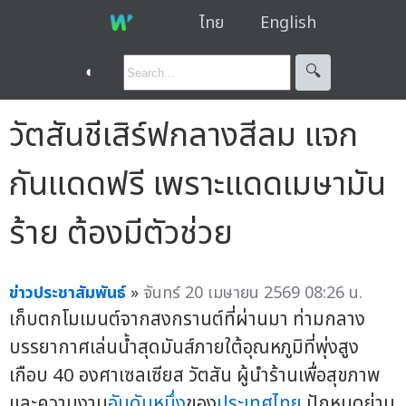
ไทย
English
◐
🔍︎
วัตสันชีเสิร์ฟกลางสีลม แจก
กันแดดฟรี เพราะแดดเมษามัน
ร้าย ต้องมีตัวช่วย
ข่าวประชาสัมพันธ์
»
จันทร์ 20 เมษายน 2569 08:26 น.
เก็บตกโมเมนต์จากสงกรานต์ที่ผ่านมา ท่ามกลาง
บรรยากาศเล่นน้ำสุดมันส์ภายใต้อุณหภูมิที่พุ่งสูง
เกือบ 40 องศาเซลเซียส วัตสัน ผู้นำร้านเพื่อสุขภาพ
และความงาม
อันดับหนึ่ง
ของ
ประเทศไทย
ปักหมุดย่าน