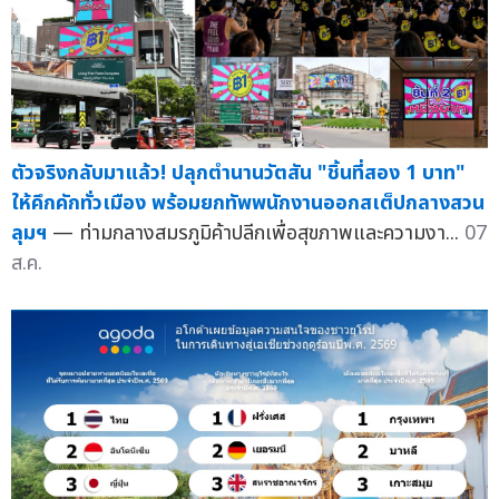
ตัวจริงกลับมาแล้ว! ปลุกตำนานวัตสัน "ชิ้นที่สอง 1 บาท"
ให้คึกคักทั่วเมือง พร้อมยกทัพพนักงานออกสเต็ปกลางสวน
ลุมฯ
— ท่ามกลางสมรภูมิค้าปลีกเพื่อสุขภาพและความงา...
07
ส.ค.