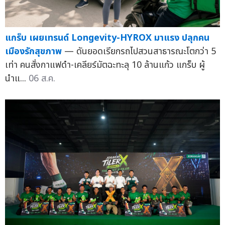
แกร็บ เผยเทรนด์ Longevity-HYROX มาแรง ปลุกคน
เมืองรักสุขภาพ
— ดันยอดเรียกรถไปสวนสาธารณะโตกว่า 5
เท่า คนสั่งกาแฟดำ-เคลียร์มัตฉะทะลุ 10 ล้านแก้ว แกร็บ ผู้
นำแ...
06 ส.ค.