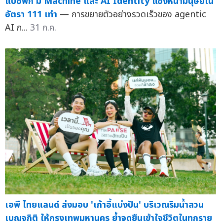
แปซิฟิก มี Machine และ AI Identity แซงหน้ามนุษย์ใน
อัตรา 111 เท่า
— การขยายตัวอย่างรวดเร็วของ agentic
AI ก...
31 ก.ค.
เอพี ไทยแลนด์ ส่งมอบ 'เก้าอี้แบ่งปัน' บริเวณริมน้ำสวน
เบญจกิติ ให้กรุงเทพมหานคร ย้ำจุดยืนเข้าใจชีวิตในทุกราย