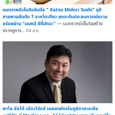
นมตราหมีเอ็นริชจับมือ " Katsu Midori Sushi" ซูชิ
สายพานอันดับ 1 จากโตเกียว ยกระดับประสบการณ์ความ
อร่อยผ่าน "นมหมี อีซี่มัทฉะ"
— นมตราหมีเอ็นริชสร้าง
ปรากฏการ...
04 ส.ค.
พาโล อัลโต้ เน็ตเวิร์กส์ เผยองค์กรในภูมิภาคเอเชีย