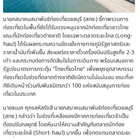
นายกสมาคมสมาพันธ์ท่องเที่ยวชลบุรี (สทช.) ชี้ภาพรวมการ
ท่องเที่ยวในพื้นที่ยังได้รับแรงหนุนจากนักท่องเที่ยวชาวไทย
ขณะที่นักท่องเที่ยวต่างชาติ โดยเฉพาะตลาดระยะไกล (Long-
haul) ได้รับผลกระทบความขัดแย้งทางทางภูมิรัฐศาสตร์และ
ราคาน้ำมันที่เพิ่มขึ้น ส่งผลต่อราคาตั๋วเครื่องบินปรับสูงถึง 2-3
เท่า และกระทบต่อการตัดสินใจในการเดินทาง พร้อมเสนอภาค
รัฐเร่งมาตรการกระตุ้น "ไทยเที่ยวไทย" เพื่อพยุงอุตสาหกรรม
ท่องเที่ยวในช่วงที่ตลาดต่างชาติยังมีความไม่แน่นอน ขณะที่เค
ทีซีเดินหน้าร่วมกับพันธมิตรกว่า 100 แห่งสนับสนุนการท่อง
เที่ยวในประเทศ
นายธเนศ ศุภรสหัสรังสี นายกสมาคมสมาพันธ์ท่องเที่ยวชลบุรี
(สทช.) กล่าวว่า ในช่วงที่เหลือของปีภาคการท่องเที่ยวจำเป็น
ต้องปรับกลยุทธ์ โดยหันมาให้ความสำคัญกับตลาดนักท่อง
เที่ยวระยะใกล้ (Short-haul) มากขึ้น เพื่อทดแทนตลาดระยะ