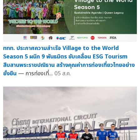
ททท. ประกาศความสำเร็จ Village to the World
Season 5 ผนึก 9 พันธมิตร ขับเคลื่อน ESG Tourism
สืบสานพระราชปณิธาน สร้างคุณค่าการท่องเที่ยวไทยอย่าง
ยั่งยืน
— การท่องเที่...
05 ส.ค.