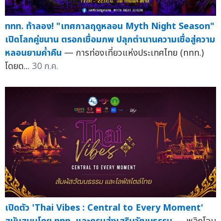
ททท. ท้าลอง! "เทศกาลฤดูหลอน Myth Night Season"
เปิดโลกคู่ขนาน ตรอกเชื่อมภพ ปลุกตำนานความเชื่อสู่ความ
หลอนยามค่ำคืน
— การท่องเที่ยวแห่งประเทศไทย (ททท.)
โดยด...
30 ก.ค.
เปิดตัว 'Thai Vibes : Central to Every Moment'