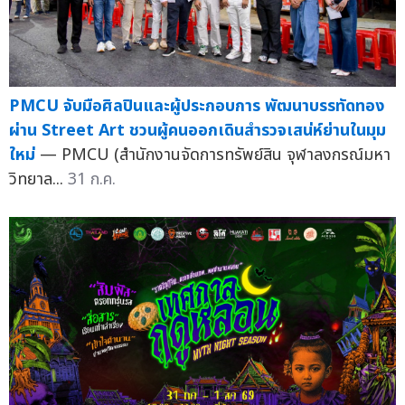
PMCU จับมือศิลปินและผู้ประกอบการ พัฒนาบรรทัดทอง
ผ่าน Street Art ชวนผู้คนออกเดินสำรวจเสน่ห์ย่านในมุม
ใหม่
— PMCU (สำนักงานจัดการทรัพย์สิน จุฬาลงกรณ์มหา
วิทยาล...
31 ก.ค.