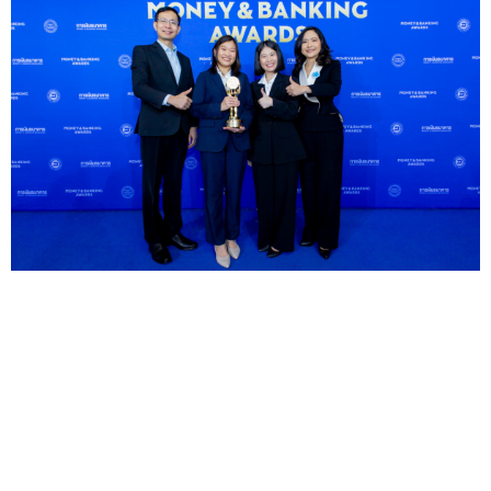
บลจ.อีสท์สปริง คว้ารางวัลกองทุนรวมอสังหาฯและโครงพื้น
ฐานยอดเยี่ยมแห่งปี จากเวที Money & Banking
Awards 2026
— บริษัทหลักทรัพย์จัดการกองทุน อีสท์
สปริง (...
24 ก.ค.