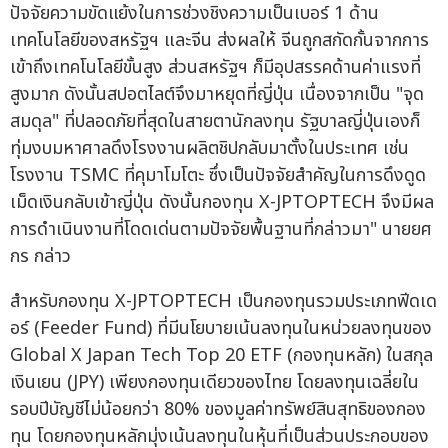
ปัจจัยความขัดแย้งในการช่วงชิงความเป็นเบอร์ 1 ด้าน
เทคโนโลยีของสหรัฐฯ และจีน ส่งผลให้ จีนถูกสกัดกั้นจากการ
เข้าถึงเทคโนโลยีขั้นสูง ส่วนสหรัฐฯ ก็มีอุปสรรคด้านค่าแรงที่
สูงมาก ดังนั้นสปอตไลต์จึงมาหยุดที่ญี่ปุ่น เนื่องจากเป็น "จุด
สมดุล" ที่ปลอดภัยที่สุดในสายตานักลงทุน รัฐบาลญี่ปุ่นเองก็
ทุ่มงบมหาศาลดึงโรงงานผลิตชิปกลับมาตั้งในประเทศ เช่น
โรงงาน TSMC ที่คุมาโมโตะ ซึ่งเป็นปัจจัยสำคัญในการดึงดูด
เม็ดเงินกลับเข้าญี่ปุ่น ดังนั้นกองทุน X-JPTOPTECH จึงมีผล
การดำเนินงานที่โดดเด่นตามปัจจัยพื้นฐานที่กล่าวมา" นายยศ
กร กล่าว
สำหรับกองทุน X-JPTOPTECH เป็นกองทุนรวมประเภทฟีดเด
อร์ (Feeder Fund) ที่มีนโยบายเน้นลงทุนในหน่วยลงทุนของ
Global X Japan Tech Top 20 ETF (กองทุนหลัก) ในสกุล
เงินเยน (JPY) เพียงกองทุนเดียวของไทย โดยลงทุนเฉลี่ยใน
รอบปีบัญชีไม่น้อยกว่า 80% ของมูลค่าทรัพย์สินสุทธิของกอง
ทุน โดยกองทุนหลักมุ่งเน้นลงทุนในหุ้นที่เป็นส่วนประกอบของ