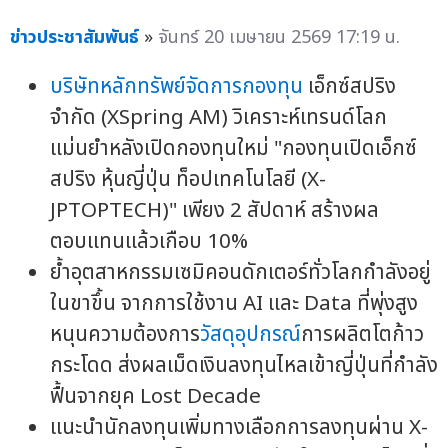
ข่าวประชาสัมพันธ์
»
จันทร์ 20 เมษายน 2569 17:19 น.
บริษัทหลักทรัพย์จัดการกองทุน
เอ็กซ์สปริง
จำกัด (XSpring AM) วิเคราะห์เทรนด์โลก
แม่นยำหลังเปิดกองทุนใหม่ "กองทุนเปิดเอ็กซ์
สปริง หุ้นญี่ปุ่น ท็อปเทคโนโลยี (X-
JPTOPTECH)" เพียง 2 สัปดาห์ สร้างผล
ตอบแทนแล้วเกือบ 10%
ย้ำอุตสาหกรรมเซมิคอนดักเตอร์ทั่วโลกกำลังอยู่
ในขาขึ้น จากการใช้งาน AI และ Data ที่พุ่งสูง
หนุนความต้องการ
วัสดุอุปกรณ์
การผลิตโตก้าว
กระโดด ส่งผลเม็ดเงินลงทุนไหลเข้าญี่ปุ่นที่กำลัง
ฟื้นจากยุค Lost Decade
แนะนำนักลงทุนเพิ่มทางเลือกการลงทุนผ่าน X-