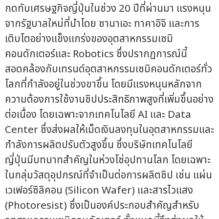
กดทับเศรษฐกิจญี่ปุ่นในช่วง 20 ปีที่ผ่านมา แรงหนุน
จากรัฐบาลใหม่ที่นำโดย ซานาเอะ ทาคาอิจิ และการ
เติบโตอย่างแข็งแกร่งของอุตสาหกรรมเซมิ
คอนดักเตอร์และ Robotics ซึ่งปรากฏการณ์นี้
สอดคล้องกับเทรนด์อุตสาหกรรมเซมิคอนดักเตอร์ทั่ว
โลกที่กำลังอยู่ในช่วงขาขึ้น โดยมีแรงหนุนหลักจาก
ความต้องการใช้งานชิปประสิทธิภาพสูงที่เพิ่มขึ้นอย่าง
ต่อเนื่อง โดยเฉพาะจากเทคโนโลยี AI และ Data
Center ซึ่งส่งผลให้เม็ดเงินลงทุนในอุตสาหกรรมและ
กำลังการผลิตปรับตัวสูงขึ้น ซึ่งบริษัทเทคโนโลยี
ญี่ปุ่นมีบทบาทสำคัญในห่วงโซ่อุปทานโลก โดยเฉพาะ
ในกลุ่มวัสดุอุปกรณ์ที่จำเป็นต่อการผลิตชิป เช่น แผ่น
เวเฟอร์ซิลิคอน (Silicon Wafer) และสารไวแสง
(Photoresist) ซึ่งเป็นองค์ประกอบสำคัญสำหรับ