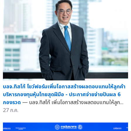
บลจ.ทิสโก้ โชว์ฟอร์มเพิ่มโอกาสสร้างผลตอบแทนให้ลูกค้า
บริหารกองทุนหุ้นไทยสุดฝีมือ - ประกาศจ่ายจ่ายปันผล 6
กองรวด
— บลจ.ทิสโก้ เพิ่มโอกาสสร้างผลตอบแทนให้ลูก...
27 ก.ค.