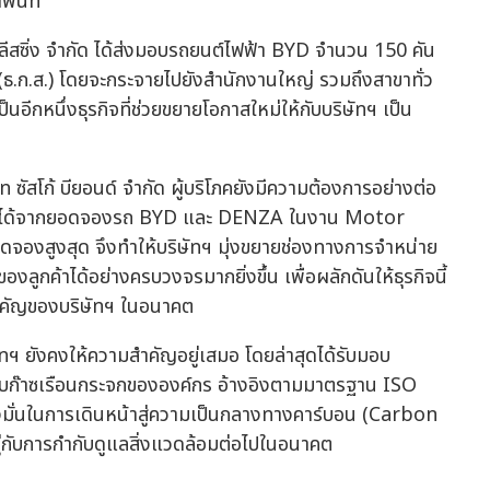
้นที่
ด์ ลีสซิ่ง จำกัด ได้ส่งมอบรถยนต์ไฟฟ้า BYD จำนวน 150 คัน
.ก.ส.) โดยจะกระจายไปยังสำนักงานใหญ่ รวมถึงสาขาทั่ว
ป็นอีกหนึ่งธุรกิจที่ช่วยขยายโอกาสใหม่ให้กับบริษัทฯ เป็น
 ซัสโก้ บียอนด์ จำกัด ผู้บริโภคยังมีความต้องการอย่างต่อ
งเกตได้จากยอดจองรถ BYD และ DENZA ในงาน Motor
อดจองสูงสุด จึงทำให้บริษัทฯ มุ่งขยายช่องทางการจำหน่าย
กค้าได้อย่างครบวงจรมากยิ่งขึ้น เพื่อผลักดันให้ธุรกิจนี้
นสำคัญของบริษัทฯ ในอนาคต
ทฯ ยังคงให้ความสำคัญอยู่เสมอ โดยล่าสุดได้รับมอบ
บก๊าซเรือนกระจกขององค์กร อ้างอิงตามมาตรฐาน ISO
ุ่งมั่นในการเดินหน้าสู่ความเป็นกลางทางคาร์บอน (Carbon
ู่กับการกำกับดูแลสิ่งแวดล้อมต่อไปในอนาคต