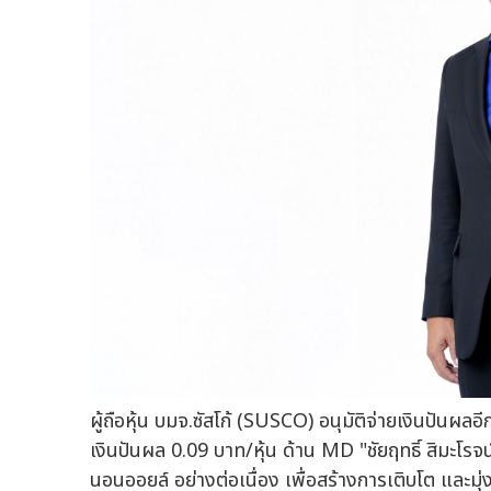
ผู้ถือหุ้น บมจ.ซัสโก้ (SUSCO) อนุมัติจ่ายเงินปันผลอ
เงินปันผล 0.09 บาท/หุ้น ด้าน MD "ชัยฤทธิ์ สิมะโรจ
นอนออยล์ อย่างต่อเนื่อง เพื่อสร้างการเติบโต และ