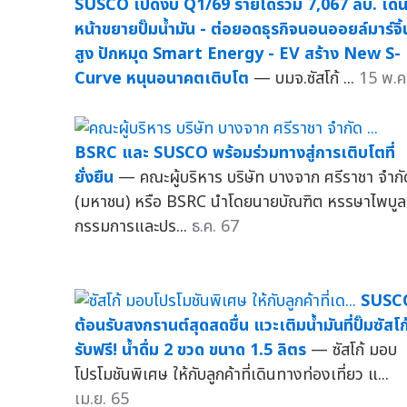
SUSCO เปิดงบ Q1/69 รายได้รวม 7,067 ลบ. เดิ
หน้าขยายปั๊มน้ำมัน - ต่อยอดธุรกิจนอนออยล์มาร์จิ้
สูง ปักหมุด Smart Energy - EV สร้าง New S-
Curve หนุนอนาคตเติบโต
— บมจ.ซัสโก้ ...
15 พ.ค
BSRC และ SUSCO พร้อมร่วมทางสู่การเติบโตที่
ยั่งยืน
— คณะผู้บริหาร บริษัท บางจาก ศรีราชา จำกั
(มหาชน) หรือ BSRC นำโดยนายบัณฑิต หรรษาไพบูล
กรรมการและปร...
ธ.ค. 67
SUSC
ต้อนรับสงกรานต์สุดสดชื่น แวะเติมน้ำมันที่ปั๊มซัสโก
รับฟรี! น้ำดื่ม 2 ขวด ขนาด 1.5 ลิตร
— ซัสโก้ มอบ
โปรโมชันพิเศษ ให้กับลูกค้าที่เดินทางท่องเที่ยว แ...
เม.ย. 65