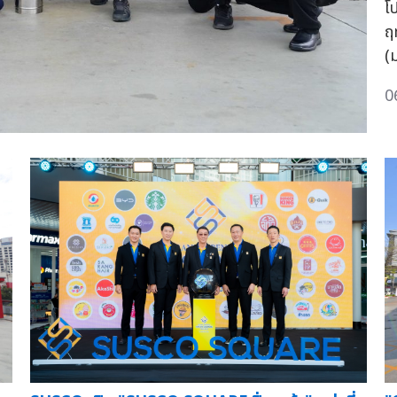
โ
ฤท
(
0