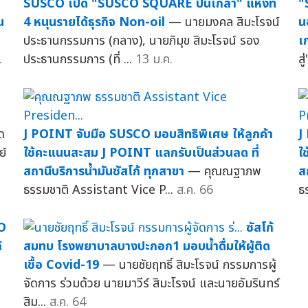
น
SUSCO เปิด "SUSCO SQUARE ปิ่นเกล้า" แห่งที่
"
น
4 หนุนรายได้ธุรกิจ Non-oil
— นายมงคล สิมะโรจน์
น
ประธานกรรมการ (กลาง), นายภิมุข สิมะโรจน์ รอง
เ
.
ประธานกรรมการ (ที่ ...
13 ม.ค.
ส
ด
J POINT จับมือ SUSCO มอบสิทธิพิเศษ ให้ลูกค้า
J
ย์
ใช้คะแนนสะสม J POINT แลกรับเป็นส่วนลด ที่
ใ
สถานีบริการน้ำมันซัสโก้ ทุกสาขา
— คุณณฐาภพ
ส
ธรรมชาติ Assistant Vice P...
ส.ค. 66
ธ
O
ซัสโก้
้
สมทบ โรงพยาบาลบางปะกอก1 มอบน้ำดื่มให้ผู้ติด
เชื้อ Covid-19
— นายชัยฤทธิ์ สิมะโรจน์ กรรมการผู้
จัดการ ร่วมด้วย นายมาวีร์ สิมะโรจน์ และนายอัมรินทร์
สิม...
ส.ค. 64