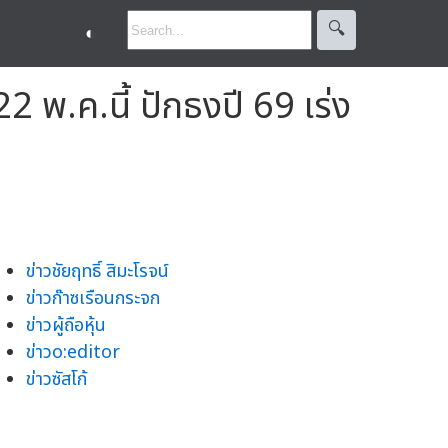
🔍︎
◐
2 พ.ค.นี้ ปักธงปี 69 เร่ง
ข่าวชัยฤทธิ์ สิมะโรจน์
ข่าวก๊าซเรือนกระจก
ข่าวผู้ถือหุ้น
ข่าวo:editor
ข่าวซัสโก้