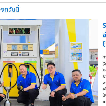
จกวันนี้
S
จ
ก
(
ห
ม
พ
เ
ป
แ