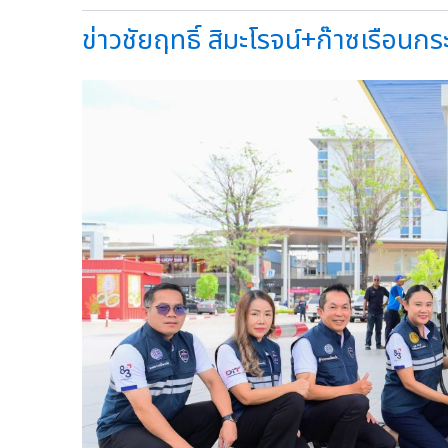
ข่าวชัยฤทธิ์ สิมะโรจน์+ก๊าซเรือนกระ