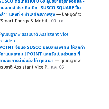
SUSCO ติดเทอร์โบ! ปี 69 ลุยขยายธุรกิจออยล์ -
อนออยล์ ประเดิมเปิด "SUSCO SQUARE ปิ่น
กล้า" แห่งที่ 4 ทำเลศักยภาพสูง
— ปักหมุดก้าว
ู่"Smart Energy & Mobil...
09 ม.ค.
 POINT จับมือ SUSCO มอบสิทธิพิเศษ ให้ลูกค้า
ช้คะแนนสะสม J POINT แลกรับเป็นส่วนลด ที่
ถานีบริการน้ำมันซัสโก้ ทุกสาขา
— คุณณฐาภพ
รรมชาติ Assistant Vice P...
ส.ค. 66