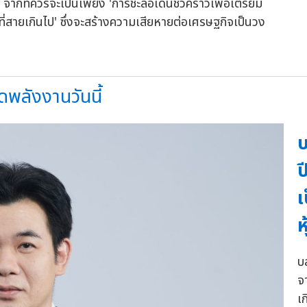
ี้ จากที่ควรจะเป็นเพียง 'การชะลอเดินชั่วคราวเพื่อเตรียม
ที่สายเกินไป' ซึ่งจะสร้างความเสียหายต่อเศรษฐกิจเป็นวง
ดพลังงานวันนี้
บ
ป
เ
ห
บล
จ
เ