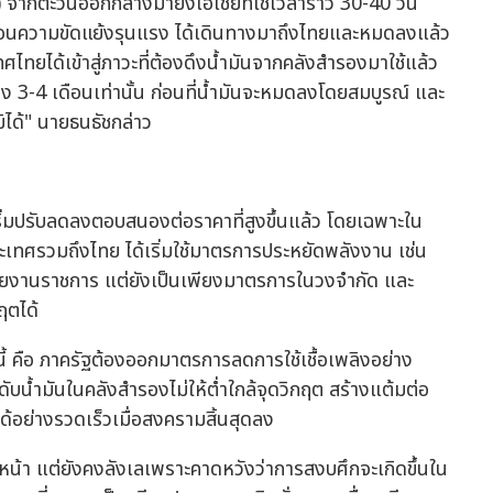
จากตะวันออกกลางมายังเอเชียที่ใช้เวลาราว 30-40 วัน
ี่ก่อนความขัดแย้งรุนแรง ได้เดินทางมาถึงไทยและหมดลงแล้ว
ไทยได้เข้าสู่ภาวะที่ต้องดึงน้ำมันจากคลังสำรองมาใช้แล้ว
พียง 3-4 เดือนเท่านั้น ก่อนที่น้ำมันจะหมดลงโดยสมบูรณ์ และ
ิได้" นายธนธัชกล่าว
ิ่มปรับลดลงตอบสนองต่อราคาที่สูงขึ้นแล้ว โดยเฉพาะใน
ทศรวมถึงไทย ได้เริ่มใช้มาตรการประหยัดพลังงาน เช่น
งานราชการ แต่ยังเป็นเพียงมาตรการในวงจำกัด และ
ฤตได้
้ คือ ภาครัฐต้องออกมาตรการลดการใช้เชื้อเพลิงอย่าง
บน้ำมันในคลังสำรองไม่ให้ต่ำใกล้จุดวิกฤต สร้างแต้มต่อ
้อย่างรวดเร็วเมื่อสงครามสิ้นสุดลง
างหน้า แต่ยังคงลังเลเพราะคาดหวังว่าการสงบศึกจะเกิดขึ้นใน