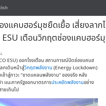
lish
งแคบฮอร์มุซยืดเยื้อ เสี่ยงลาก
 ESU เตือนวิกฤตช่องแคบฮอร์มุซ
น.
ISCO ESU) ออกโรงเตือน สถานการณ์ปิดช่องแคบฮ
โลกเดินหน้าสู่
วิกฤตพลังงาน
(Energy Lockdown)
สี่ยงเข้าสู่ภาวะ "ขาดแคลนพลังงาน" ของจริง หลัง
หน้า แนะภาครัฐออกมาตรการ
ประหยัดพลังงาน
อย่าง
่สายเกินไป