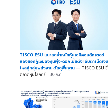
TISCO ESU แนะลดน้ำหนักหุ้นเซมิคอนดักเตอร์
หลังยอดกู้เงินลงทุนพุ่ง-ดอกเบี้ยตึง! จับตาเม็ดเงิ
ไหลสู่กลุ่มพลังงาน-วัสดุพื้นฐาน
— TISCO ESU ชี้
ตลาดหุ้นโลกครึ่...
30 ก.ค.