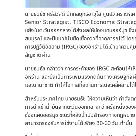
นายธนธัช ศรีสวัสดิ์ นักกลยุทธ์อาวุโส ศูนย์วิเคราะ
Senior Strategist, TISCO Economic Strategy
แย้งในตะวันออกกลางได้ส่งผลให้ช่องแคบฮอร์มุซ ซึ
สมบูรณ์ และมีแนวโน้มยืดเยื้อกว่าที่คาดการณ์ไว้ โดย
การปฏิวัติอิสลาม (IRGC) ของอิหร่านได้เข้ามาควบค
สัญชาติผ่าน
นายธนธัช กล่าวว่า การกระทำของ IRGC สะท้อนให้เห
อิหร่าน และยังเป็นการเพิ่มแรงกดดันทางเศรษฐกิจผ
และนานาชาติ ทำให้โอกาสที่สถานการณ์จะคลี่คลายได
สำหรับประเทศไทย นายธนธัช ให้ความเห็นว่า กำลังตกอย
การนำเข้าน้ำมันจากตะวันออกกลางกว่าครึ่งหนึ่งของค
ช่องแคบฮอร์มุซ ขณะที่คลังน้ำมันสำรองทางกฎหมาย 
สามารถรองรับการใช้งานได้เพียง 30-60 วันเท่านั้น