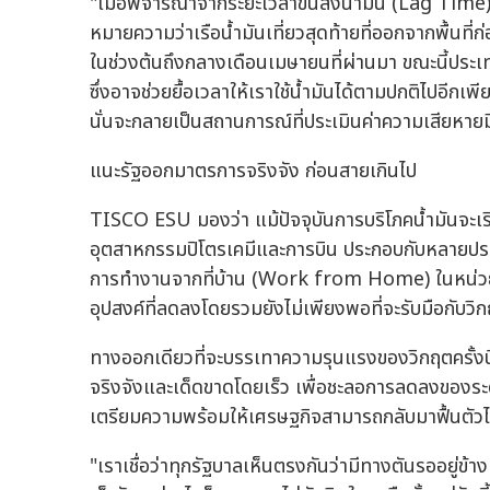
"เมื่อพิจารณาจากระยะเวลาขนส่งน้ำมัน (Lag Time) 
หมายความว่าเรือน้ำมันเที่ยวสุดท้ายที่ออกจากพื้นท
ในช่วงต้นถึงกลางเดือนเมษายนที่ผ่านมา ขณะนี้ประเทศ
ซึ่งอาจช่วยยื้อเวลาให้เราใช้น้ำมันได้ตามปกติไปอีกเ
นั่นจะกลายเป็นสถานการณ์ที่ประเมินค่าความเสียหายม
แนะรัฐออกมาตรการจริงจัง ก่อนสายเกินไป
TISCO ESU มองว่า แม้ปัจจุบันการบริโภคน้ำมันจะเร
อุตสาหกรรมปิโตรเคมีและการบิน ประกอบกับหลายประเ
การทำงานจากที่บ้าน (Work from Home) ในหน่วย
อุปสงค์ที่ลดลงโดยรวมยังไม่เพียงพอที่จะรับมือกับวิก
ทางออกเดียวที่จะบรรเทาความรุนแรงของวิกฤตครั้งนี
จริงจังและเด็ดขาดโดยเร็ว เพื่อชะลอการลดลงของระดั
เตรียมความพร้อมให้เศรษฐกิจสามารถกลับมาฟื้นตัวได
"เราเชื่อว่าทุกรัฐบาลเห็นตรงกันว่ามีทางตันรออยู่ข้