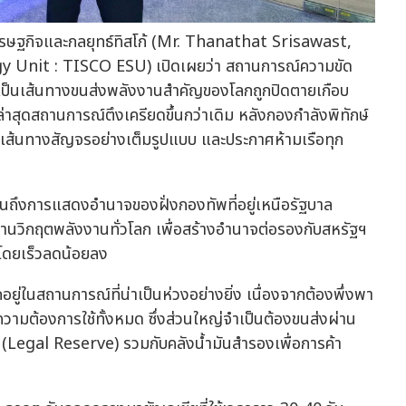
ห์เศรษฐกิจและกลยุทธ์ทิสโก้ (Mr. Thanathat Srisawast,
 Unit : TISCO ESU) เปิดเผยว่า สถานการณ์ความขัด
่งเป็นเส้นทางขนส่งพลังงานสำคัญของโลกถูกปิดตายเกือบ
ล่าสุดสถานการณ์ตึงเครียดขึ้นกว่าเดิม หลังกองกำลังพิทักษ์
ุมเส้นทางสัญจรอย่างเต็มรูปแบบ และประกาศห้ามเรือทุก
็นถึงการแสดงอำนาจของฝั่งกองทัพที่อยู่เหนือรัฐบาล
่านวิกฤตพลังงานทั่วโลก เพื่อสร้างอำนาจต่อรองกับสหรัฐฯ
้โดยเร็วลดน้อยลง
ู่ในสถานการณ์ที่น่าเป็นห่วงอย่างยิ่ง เนื่องจากต้องพึ่งพา
วามต้องการใช้ทั้งหมด ซึ่งส่วนใหญ่จำเป็นต้องขนส่งผ่าน
(Legal Reserve) รวมกับคลังน้ำมันสำรองเพื่อการค้า