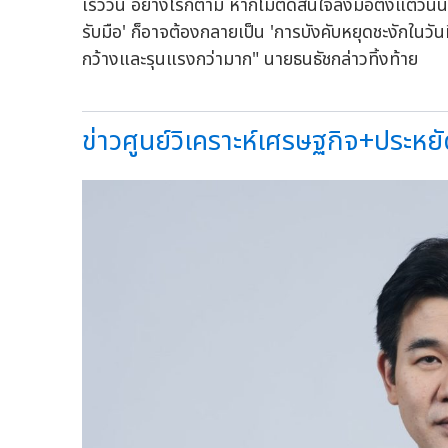
เร็ววัน อย่างไรก็ตาม หากไม่ตัดสินใจลงมือตั้งแต่วันน
รับมือ' ก็อาจต้องกลายเป็น 'การบังคับหยุดชะงักในวัน
กว้างและรุนแรงกว่ามาก" นายธนธัชกล่าวทิ้งท้าย
ข่าวศูนย์วิเคราะห์เศรษฐกิจ+ประหยั