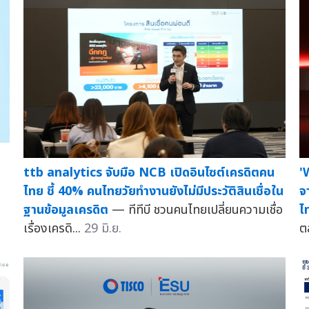
ttb analytics จับมือ NCB เปิดอินไซต์เครดิตคน
'
น
ไทย ชี้ 40% คนไทยวัยทำงานยังไม่มีประวัติสินเชื่อใน
จ
ฐานข้อมูลเครดิต
— ทีทีบี ชวนคนไทยเปลี่ยนความเชื่อ
ไ
เรื่องเครดิ...
29 มิ.ย.
ต