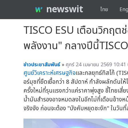
newswit
ไทย
Eng
TISCO ESU เตือนวิกฤตช่อ
พลังงาน" กลางปีนี้TISCO
ข่าวประชาสัมพันธ์
»
ศุกร์ 24 เมษายน 2569 10:41 
ศูนย์วิเคราะห์เศรษฐกิจ
และกลยุทธ์ทิสโก้ (T
อร์มุซที่ยืดเยื้อกว่า 8 สัปดาห์ กำลังผลักดันให้
ครั้งใหม่ที่รุนแรงกว่าแค่ราคาพุ่งสูง ชี้ไทยเ
น้ำมันสำรองอาจหมดลงในอีกไม่กี่เดือนข้าง
จริงจัง ก่อนจะต้อง "บังคับหยุดชะงัก" ในวันที