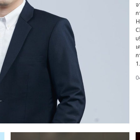
จ
ก
H
C
บร
เ
ก
1
0