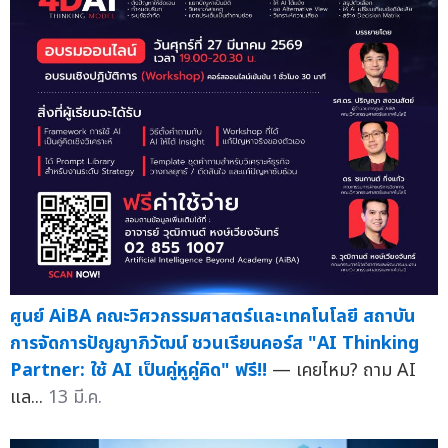
ศูนย์ AiBA คณะวิศวกรรมศาสตร์และเทคโนโลยี สถาบัน
การจัดการปัญญาภิวัฒน์ ชวนเรียนคอร์ส "AI Thinking
Partner: ใช้ AI เป็นคู่หูคู่คิด" ฟรี!!
— เคยไหม? ถาม AI
แล...
13 มี.ค.