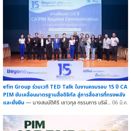
efin Group ร่วมเวที TED Talk ในงานครบรอบ 15 ปี CA
PIM ขับเคลื่อนมาตรฐานสื่อดิจิทัล สู่การสื่อสารที่ทรงพลัง
และยั่งยืน
— นางสมบัติศิริ เชาวกุล กรรมการ บริษั...
06 มี.ค.