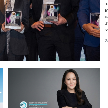
ณ
จ
ห
น
ธ
2