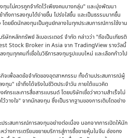
ลงทุนไม่ควรถูกจำกัดไว้เพียงคนบางกลุ่ม" และมุ่งพัฒนา
าถึงการลงทุนได้ง่ายขึ้น โปร่งใสขึ้น และเป็นธรรมมากขึ้น
ดยยึดนักลงทุนเป็นศูนย์กลางในทุกประสบการณ์การใช้งาน
ิษัทหลักทรัพย์ ลิเบอเรเตอร์ จำกัด กล่าวว่า "ถือเป็นเกียรติ
ล Best Stock Broker in Asia จาก TradingView รางวัลนี้
งทุนทุกคนที่เชื่อในวิธีการลงทุนรูปแบบใหม่ และเลือกก้าวไป
ิจเพื่อลดข้อจำกัดของอุตสาหกรรม ทั้งด้านประสบการณ์ผู้
ทุน" เข้าถึงได้จริงในชีวิตประจำวัน ภายใต้แนวคิด
กรและการสื่อสารแบรนด์ โดยบริษัทเชื่อว่าความสำเร็จไม่
มไว้วางใจ" จากนักลงทุน ซึ่งเป็นรากฐานของการเติบโตอย่าง
ละประสบการณ์การลงทุนอย่างต่อเนื่อง นอกจากการเปิดให้นัก
ระหว่างการเตรียมขยายบริการสู่การซื้อขายหุ้นในจีน ฮ่องกง