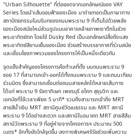
"Urban Silhouette" ที่ต่อยอดจากเอกลักษณ์ของ VAY
Series โดยนำเส้นขอบฟ้าของเมือง มาถ่ายทอดเป็นภาษาทาง
สถาปัตยกรรมในบริบทของถนนพระราม 9 ที่เต็มไปด้วยพลัง
ของเมืองสมัยใหม่ส่วนรูปแบบอาคารคล้ายภาพเงาตึกในช่วง
พระอาทิตย์ตก โดยใช้ Dusky Red เป็นเอกลักษณ์สื่อถึงแสง
พระอาทิตย์สียามเย็นของเมือง ช่วยสร้างบรรยากาศที่ร่วมสมัย
และเชื่อมโยงภาพรวมของโครงการให้เป็นหนึ่งเดียวกัน
จุดแข็งสำคัญของโครงการคือทำเลที่ตั้ง บนถนนพระราม 9
ซอย 17 ที่สามารถเข้า-ออกได้ทั้งถนนพระราม 9 และถนนเทียน
ร่วมมิตร ซึ่งสามารถเชื่อมต่อถนนสายหลักได้หลายเส้นทาง
ได้แก่ พระราม 9 รัชดาภิเษก เพชรบุรี อโศก สุขุมวิท และ
เอกมัยที่ใช้เวลาเพียง 5 นาที* รวมถึงสามารถเข้าถึง MRT
สายสีน้ำเงิน MRT สถานีศูนย์วัฒนธรรม และ MRT สถานี
พระราม 9 ได้อย่างสะดวก และสถานีในอนาคต MRT สายสีส้ม
สถานีวัดพระราม 9 ที่อยู่ห่างจากโครงการฯ ประมาณ 500
เมตร* อีกทั้งยังใกล้จุดขึ้น-ลงทางพิเศษศรีรัชช่วยเพิ่มความ