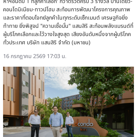
หาฯอันดับ 1 ที่ลูกค้าเลือก' กวาดรวดครบ 3 รางวัล บ้านเดี่ยว-
คอนโดมิเนียม-ทาวน์โฮม สะท้อนการพัฒนาโครงการคุณภาพ
และราคาที่ตอบโจทย์ลูกค้าในทุกระดับเซ็กเมนต์ เศรษฐกิจยิ่ง
ท้าทาย ยิ่งพิสูจน์ "ความเชื่อมั่น" แสนสิริ สะท้อนพลังแบรนด์ที่
ผู้บริโภคเลือกและไว้วางใจสูงสุด เสียงอันดับหนึ่งจากผู้บริโภค
ทั่วประเทศ บริษัท แสนสิริ จำกัด (มหาชน)
16 กรกฎาคม 2569 17:03 น.