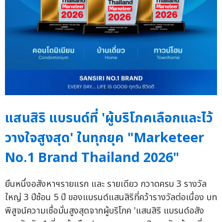
แสนสิริ แบรนด์ที่ 'ผู้บริโภคเลือกและไว้
วางใจสูงสุด' ในทุกยุค "Marketeer
No.1 Brand Thailand 2026"
ยืนหนึ่งอสังหาฯรายแรก และ รายเดียว กวาดครบ 3 รางวัล
ใหญ่ 3 ปีซ้อน 5 ปี ของแบรนด์แสนสิริที่คว้ารางวัลต่อเนื่อง บท
พิสูจน์ความเชื่อมั่นสูงสุดจากผู้บริโภค 'แสนสิริ แบรนด์อสัง