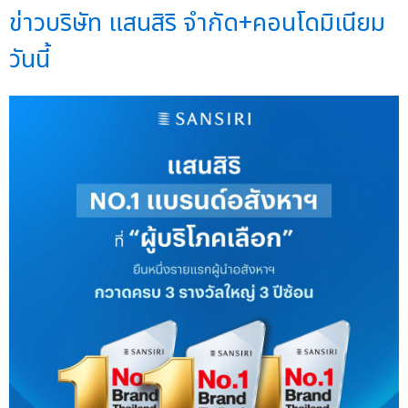
ข่าวบริษัท แสนสิริ จำกัด+คอนโดมิเนียม
วันนี้