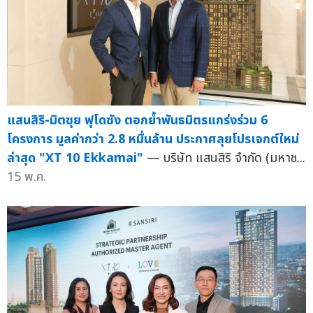
แสนสิริ-มิตซุย ฟุโดซัง ตอกย้ำพันธมิตรแกร่งร่วม 6
โครงการ มูลค่ากว่า 2.8 หมื่นล้าน ประกาศลุยโปรเจกต์ใหม่
ล่าสุด "XT 10 Ekkamai"
— บริษัท แสนสิริ จำกัด (มหาช...
15 พ.ค.