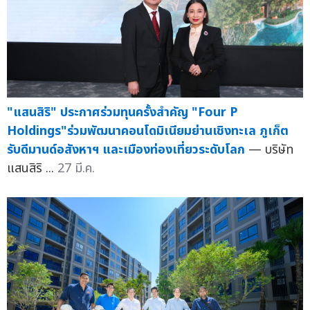
"แสนสิริ" ประกาศร่วมทุนครั้งสำคัญ "Four P
Holdings"ร่วมพัฒนาคอนโดมิเนียมย่านเชิงทะเล ภูเก็ต
รับดีมานด์อสังหาฯ และเมืองท่องเที่ยวระดับโลก
— บริษัท
แสนสิริ ...
27 มี.ค.