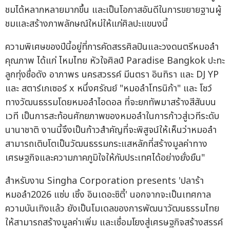
ชมได้หลากหลายมากขึ้น และเป็นโอกาสอันดีในการขยายฐานผู้
ชมและสร้างภาพลักษณ์ใหม่ให้แก่ศิลปะแขนงนี้
ความพิเศษของปีนี้อยู่ที่การคัดสรรศิลปินและวงดนตรีหมอลำ
คุณภาพ ได้แก่ ไหมไทย หัวใจศิลป์ Paradise Bangkok ปะทะ
ลูกทุ่งชื่อดัง อาภาพร นครสวรรค์ มีนตรา อินทิรา และ DJ YP
และ สตาร์เกเซอร์ x หนึ่งศรัณย์ "หมอลำโทรนิก้า" และ โชว์
ทางวัฒนธรรมโดยหมอลำไอดอล ที่จะยกทัพมาสร้างสีสันบน
เวที เป็นการสะท้อนศักยภาพของหมอลำในการก้าวสู่เวทีระดับ
นานาชาติ งานนี้จึงเป็นก้าวสำคัญที่จะพิสูจน์ให้เห็นว่าหมอลำ
สามารถเติบโตเป็นวัฒนธรรมกระแสหลักที่สร้างมูลค่าทาง
เศรษฐกิจและความภาคภูมิใจให้กับประเทศได้อย่างยั่งยืน"
สำหรับงาน Singha Corporation presents 'ปลาร้า
หมอลำ2026 แซ่บ เซิ้ง อินเดอะซิตี้' นอกจากจะเป็นเทศกาล
ความบันเทิงแล้ว ยังเป็นโมเดลของการพัฒนาวัฒนธรรมไทย
ให้สามารถสร้างมูลค่าเพิ่ม และเชื่อมโยงสู่เศรษฐกิจสร้างสรรค์