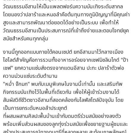
วัฒนธรรมอีสานให้เป็นแพลตฟอร์มความบันเทิงระดับสากล
โดยมองว่าปลาร้าและหมอลำคือต้นทุนทางภูมิปัญญาที่มีคุณค่า
สูงและสามารถพัฒนาต่อยอดได้อย่างเป็นระบบ เพื่อทำให้
วัฒนธรรมอีสานเป็นประสบการณ์ที่เข้าถึงง่ายและตอบโจทย์ยุค
สมัยสำหรับคนทุกกลุ่ม
งานนี้ถูกออกแบบภายใต้คอนเซปต์ ยกอีสานมาไว้กลางเมือง
ไฮไลต์สำคัญคือการรวมทั้งอาหารอร่อยจากเชฟมิชลินไกด์ "ป้า
เชฟ" ยกความแซ่บส่งตรงจากแดนอีสาน ปะทะ ปลาร้าตัวพ่อ
ความม่วนแซ่บระดับตำนาน
"หม่ำ จ๊กมก" พบกับเมนูพิเศษในงานนี้เท่านั้น และเสริมทัพ
กิจกรรมบันเทิงไว้ในพื้นที่เดียวกัน เพื่อให้ผู้เข้าร่วมงานได้
สัมผัสวิถีชีวิตชาวอีสานที่สอดคล้องกับไลฟ์สไตล์ปัจจุบัน โดย
เป็นการยกระดับหมอลำประยุกต์
ที่ผสมผสานศิลปะพื้นบ้านเข้ากับดนตรีร่วมสมัยอย่างลงตัว
พร้อมเพิ่มส่วนผสมของลูกทุ่งร่วมสมัยเพื่อขยายฐานผู้ชมและ
สร้างประสบการณ์ทางดนตรีที่หลากหลาย สะท้อนภาพลักษณ์