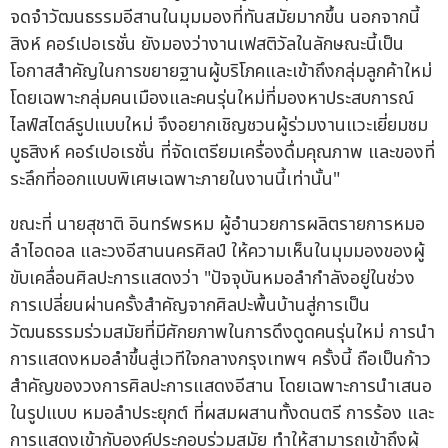
จดจำวัฒนธรรมอีสานในมุมมองที่ทันสมัยมากขึ้น นอกจากนี้
สิงห์ คอร์เปอเรชั่น ยังมองว่างานเฟสติวัลในลักษณะนี้เป็น
โอกาสสำคัญในการขยายฐานผู้บริโภคและเข้าถึงกลุ่มลูกค้าใหม่
โดยเฉพาะกลุ่มคนเมืองและคนรุ่นใหม่ที่มองหาประสบการณ์
ไลฟ์สไตล์รูปแบบใหม่ จึงอยากเชิญชวนผู้ร่วมงานแวะเยี่ยมชม
บูธสิงห์ คอร์เปอเรชั่น ที่จัดเตรียมเครื่องดื่มคุณภาพ และของที่
ระลึกที่ออกแบบพิเศษเฉพาะภายในงานนี้เท่านั้น"
ขณะที่ นายสุชาติ อินทร์พรหม ผู้อำนวยการผลิตรายการหมอ
ลำไอดอล และวงอีสานนครศิลป์ ให้ความเห็นในมุมมองของผู้
ขับเคลื่อนศิลปะการแสดงว่า "ปัจจุบันหมอลำกำลังอยู่ในช่วง
การเปลี่ยนผ่านครั้งสำคัญจากศิลปะพื้นบ้านสู่การเป็น
วัฒนธรรมร่วมสมัยที่มีศักยภาพในการดึงดูดคนรุ่นใหม่ การนำ
การแสดงหมอลำขึ้นสู่เวทีใจกลางกรุงเทพฯ ครั้งนี้ ถือเป็นก้าว
สำคัญของวงการศิลปะการแสดงอีสาน โดยเฉพาะการนำเสนอ
ในรูปแบบ หมอลำประยุกต์ ที่ผสมผสานทั้งดนตรี การร้อง และ
การแสดงเข้ากับองค์ประกอบร่วมสมัย ทำให้สามารถเข้าถึงผู้