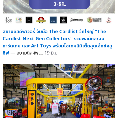
สยามดิสคัฟเวอรี่ จับมือ The Cardlist จัดใหญ่ "The
Cardlist Next Gen Collectors" รวมพลนักสะสม
การ์ดเกม และ Art Toys พร้อมไอเทมลิมิเต็ดสุดเอ็กซ์คลู
ซีฟ
— สยามดิสคัฟเ...
19 มิ.ย.