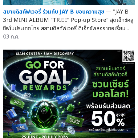
สยามดิสคัฟเวอรี่ ร่วมกับ JAY B มอบความสุข
— "JAY B
3rd MINI ALBUM "TR.EE" Pop-up Store" สุดเอ็กซ์คลู
ซีฟในประเทศไทย สยามดิสคัฟเวอรี่ ดิเอ็กซ์พลอราทอเรี่ยม...
03 ก.ค.