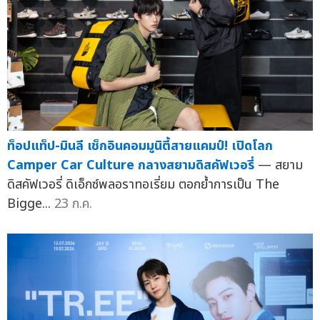
ท็อปแท็ป-มินลี เช็กอินคอมมูนิตี้สายแคมป์! เปิดโลก
Camper Car Culture กลางสยามดิสคัฟเวอรี่
— สยาม
ดิสคัฟเวอรี่ ดิเอ็กซ์พลอราทอเรี่ยม ตอกย้ำการเป็น The
Bigge...
23 ก.ค.