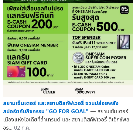
สยามเซ็นเตอร์ และสยามดิสคัฟเวอรี่ ชวนปล่อยพลัง
สปอร์ตกับกิจกรรม "GO FOR GOAL"
— สยามเซ็นเตอร์
เมืองแห่งไอเดียที่ล้ำเทรนด์ และ สยามดิสคัฟเวอรี่ ดิเอ็กซ์พล
อร...
02 ก.ค.