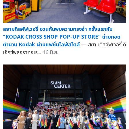
สยามดิสคัฟเวอรี่ ชวนค้นพบความทรงจำ ครั้งแรกกับ
"KODAK CROSS SHOP POP-UP STORE" ถ่ายทอด
ตำนาน Kodak ผ่านแฟชั่นไลฟ์สไตล์
— สยามดิสคัฟเวอรี่ ดิ
เอ็กซ์พลอราทอเร...
16 มิ.ย.