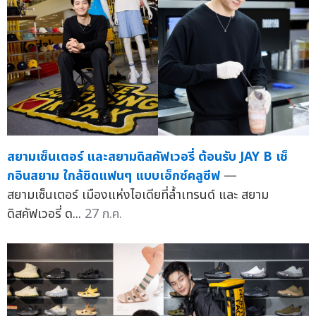
สยามเซ็นเตอร์ และสยามดิสคัฟเวอรี่ ต้อนรับ JAY B เช็
กอินสยาม ใกล้ชิดแฟนๆ แบบเอ็กซ์คลูซีฟ
—
สยามเซ็นเตอร์ เมืองแห่งไอเดียที่ล้ำเทรนด์ และ สยาม
ดิสคัฟเวอรี่ ด...
27 ก.ค.