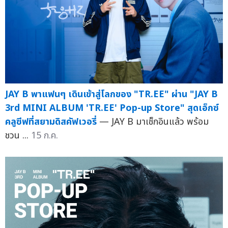
JAY B พาแฟนๆ เดินเข้าสู่โลกของ "TR.EE" ผ่าน "JAY B
3rd MINI ALBUM 'TR.EE' Pop-up Store" สุดเอ็กซ์
คลูซีฟที่สยามดิสคัฟเวอรี่
— JAY B มาเช็กอินแล้ว พร้อม
ชวน ...
15 ก.ค.