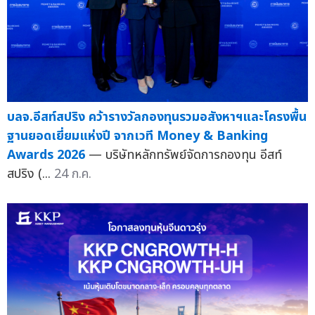
บลจ.อีสท์สปริง คว้ารางวัลกองทุนรวมอสังหาฯและโครงพื้น
ฐานยอดเยี่ยมแห่งปี จากเวที Money & Banking
Awards 2026
— บริษัทหลักทรัพย์จัดการกองทุน อีสท์
สปริง (...
24 ก.ค.