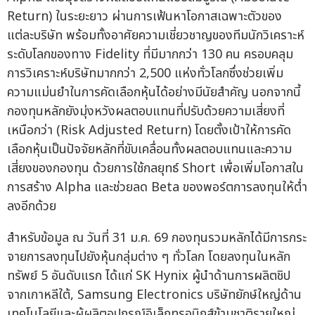
Return) ในระยะยาว ผ่านการเฟ้นหาโอกาสเฉพาะตัวของ
แต่ละบริษัท พร้อมทั้งอาศัยความเชี่ยวชาญของทีมนักวิเคราะห์
ระดับโลกของทาง Fidelity ที่มีมากกว่า 130 คน ครอบคลุม
การวิเคราะห์บริษัทมากกว่า 2,500 แห่งทั่วโลกซึ่งช่วยเพิ่ม
ความแม่นยำในการคัดเลือกหุ้นได้อย่างมีนัยสำคัญ นอกจากนี้
กองทุนหลักยังมุ่งหวังผลตอบแทนที่ปรับด้วยความเสี่ยงที่
เหนือกว่า (Risk Adjusted Return) โดยตั้งเป้าให้การคัด
เลือกหุ้นเป็นปัจจัยหลักที่ขับเคลื่อนทั้งผลตอบแทนและความ
เสี่ยงของกองทุน ด้วยการใช้กลยุทธ์ Short เพื่อเพิ่มโอกาสใน
การสร้าง Alpha และช่วยลด Beta ของพอร์ตการลงทุนให้ต่ำ
ลงอีกด้วย
สำหรับข้อมูล ณ วันที่ 31 ม.ค. 69 กองทุนรวมหลักได้มีการกระ
จายการลงทุนไปยังหุ้นกลุ่มต่าง ๆ ทั่วโลก โดยลงทุนในหลัก
ทรัพย์ 5 อันดับแรก ได้แก่ SK Hynix ผู้นำด้านการผลิตชิป
จากเกาหลีใต้, Samsung Electronics บริษัทยักษ์ใหญ่ด้าน
เทคโนโลยีและผู้ผลิตอุปกรณ์อิเล็กทรอนิกส์ข้ามชาติรายใหญ่