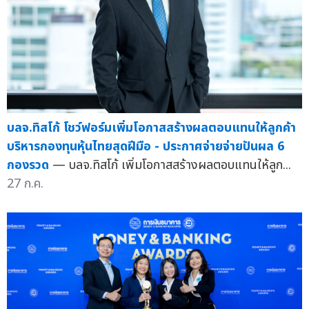
บลจ.ทิสโก้ โชว์ฟอร์มเพิ่มโอกาสสร้างผลตอบแทนให้ลูกค้า
บริหารกองทุนหุ้นไทยสุดฝีมือ - ประกาศจ่ายจ่ายปันผล 6
กองรวด
— บลจ.ทิสโก้ เพิ่มโอกาสสร้างผลตอบแทนให้ลูก...
27 ก.ค.