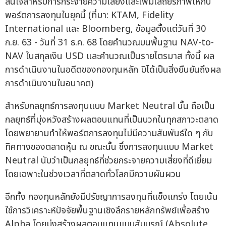
สนใจสำหรับการกระจายความเสี่ยงและเพิ่มเสถียรภาพให้กับ
พอร์ตการลงทุนในยุคนี้ (ที่มา: KTAM, Fidelity
International และ Bloomberg, ข้อมูลตั้งแต่วันที่ 30
ก.ย. 63 - วันที่ 31 ธ.ค. 68 โดยคำนวณบนพื้นฐาน NAV-to-
NAV ในสกุลเงิน USD และคำนวณเป็นรายไตรมาส ทั้งนี้ ผล
การดำเนินงานในอดีตของกองทุนหลัก มิได้เป็นสิ่งยืนยันถึงผล
การดำเนินงานในอนาคต)
สำหรับกลยุทธ์การลงทุนแบบ Market Neutral นั้น ถือเป็น
กลยุทธ์ที่มุ่งหวังสร้างผลตอบแทนที่เป็นบวกในทุกสภาวะตลาด
โดยพยายามทำให้พอร์ตการลงทุนไม่มีความสัมพันธ์ใด ๆ กับ
ทิศทางของตลาดหุ้น ณ ขณะนั้น ซึ่งการลงทุนแบบ Market
Neutral นับว่าเป็นกลยุทธ์ที่ช่วยกระจายความเสี่ยงที่ดีเยี่ยม
โดยเฉพาะในช่วงเวลาที่ตลาดทั่วโลกมีความผันผวน
อีกทั้ง กองทุนหลักยังมีปรัชญาการลงทุนที่แข็งแกร่ง โดยเน้น
ใช้การวิเคราะห์ปัจจัยพื้นฐานเชิงลึกรายหลักทรัพย์เพื่อสร้าง
Alpha โดยมุ่งสร้างผลตอบแทนแบบสัมบูรณ์ (Absolute