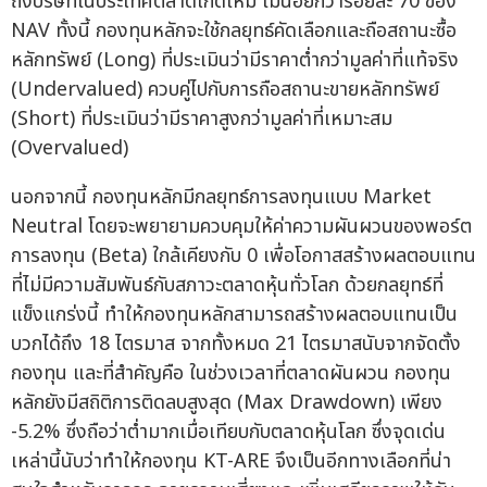
ถึงบริษัทในประเทศตลาดเกิดใหม่ ไม่น้อยกว่าร้อยละ 70 ของ
NAV ทั้งนี้ กองทุนหลักจะใช้กลยุทธ์คัดเลือกและถือสถานะซื้อ
หลักทรัพย์ (Long) ที่ประเมินว่ามีราคาต่ำกว่ามูลค่าที่แท้จริง
(Undervalued) ควบคู่ไปกับการถือสถานะขายหลักทรัพย์
(Short) ที่ประเมินว่ามีราคาสูงกว่ามูลค่าที่เหมาะสม
(Overvalued)
นอกจากนี้ กองทุนหลักมีกลยุทธ์การลงทุนแบบ Market
Neutral โดยจะพยายามควบคุมให้ค่าความผันผวนของพอร์ต
การลงทุน (Beta) ใกล้เคียงกับ 0 เพื่อโอกาสสร้างผลตอบแทน
ที่ไม่มีความสัมพันธ์กับสภาวะตลาดหุ้นทั่วโลก ด้วยกลยุทธ์ที่
แข็งแกร่งนี้ ทำให้กองทุนหลักสามารถสร้างผลตอบแทนเป็น
บวกได้ถึง 18 ไตรมาส จากทั้งหมด 21 ไตรมาสนับจากจัดตั้ง
กองทุน และที่สำคัญคือ ในช่วงเวลาที่ตลาดผันผวน กองทุน
หลักยังมีสถิติการติดลบสูงสุด (Max Drawdown) เพียง
-5.2% ซึ่งถือว่าต่ำมากเมื่อเทียบกับตลาดหุ้นโลก ซึ่งจุดเด่น
เหล่านี้นับว่าทำให้กองทุน KT-ARE จึงเป็นอีกทางเลือกที่น่า