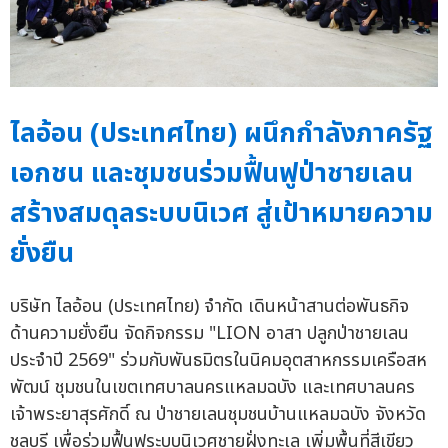
ไลอ้อน (ประเทศไทย) ผนึกกำลังภาครัฐ
เอกชน และชุมชนร่วมฟื้นฟูป่าชายเลน
สร้างสมดุลระบบนิเวศ สู่เป้าหมายความ
ยั่งยืน
บริษัท ไลอ้อน (ประเทศไทย) จำกัด เดินหน้าสานต่อพันธกิจ
ด้านความยั่งยืน จัดกิจกรรม "LION อาสา ปลูกป่าชายเลน
ประจำปี 2569" ร่วมกับพันธมิตรในนิคมอุตสาหกรรมเครือสห
พัฒน์ ชุมชนในเขตเทศบาลนครแหลมฉบัง และเทศบาลนคร
เจ้าพระยาสุรศักดิ์ ณ ป่าชายเลนชุมชนบ้านแหลมฉบัง จังหวัด
ชลบุรี เพื่อร่วมฟื้นฟูระบบนิเวศชายฝั่งทะเล เพิ่มพื้นที่สีเขียว