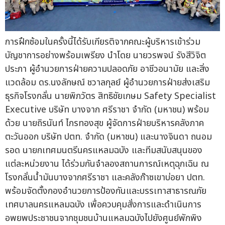
การฝึกซ้อมในครั้งนี้ได้รับเกียรติจากคณะผู้บริหารเข้าร่วม
บัญชาการอย่างพร้อมเพรียง นำโดย นายวรพจน์ รังสีวิจิต
ประภา ผู้อำนวยการฝ่ายความปลอดภัย อาชีวอนามัย และสิ่ง
แวดล้อม ดร.นงลักษณ์ ชวาลกุลย์ ผู้อำนวยการฝ่ายส่งเสริม
ธุรกิจโรงกลั่น นายพิภวัตร สิทธิชัยเกษม Safety Specialist
Executive บริษัท บางจาก ศรีราชา จำกัด (มหาชน) พร้อม
ด้วย นายถิรนันท์ ไกรทองสุข ผู้จัดการฝ่ายบริหารคลังภาค
ตะวันออก บริษัท ปตท. จำกัด (มหาชน) และนางจินดา ถนอม
รอด นายกเทศมนตรีนครแหลมฉบัง และทีมสนับสนุนของ
แต่ละหน่วยงาน ได้ร่วมกันจำลองสถานการณ์เหตุฉุกเฉิน ณ
โรงกลั่นน้ำมันบางจากศรีราชา และคลังก๊าซเขาบ่อยา ปตท.
พร้อมจัดตั้งกองอำนวยการป้องกันและบรรเทาสาธารณภัย
เทศบาลนครแหลมฉบัง เพื่อควบคุมสั่งการและดำเนินการ
อพยพประชาชนจากชุมชนบ้านแหลมฉบังไปยังศูนย์พักพิง