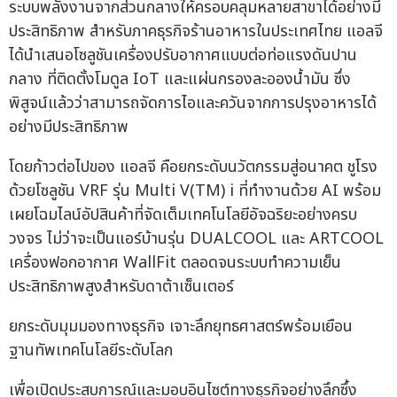
ระบบพลังงานจากส่วนกลางให้ครอบคลุมหลายสาขาได้อย่างมี
ประสิทธิภาพ สำหรับภาคธุรกิจร้านอาหารในประเทศไทย แอลจี
ได้นำเสนอโซลูชันเครื่องปรับอากาศแบบต่อท่อแรงดันปาน
กลาง ที่ติดตั้งโมดูล IoT และแผ่นกรองละอองน้ำมัน ซึ่ง
พิสูจน์แล้วว่าสามารถจัดการไอและควันจากการปรุงอาหารได้
อย่างมีประสิทธิภาพ
โดยก้าวต่อไปของ แอลจี คือยกระดับนวัตกรรมสู่อนาคต ชูโรง
ด้วยโซลูชัน VRF รุ่น Multi V(TM) i ที่ทำงานด้วย AI พร้อม
เผยโฉมไลน์อัปสินค้าที่จัดเต็มเทคโนโลยีอัจฉริยะอย่างครบ
วงจร ไม่ว่าจะเป็นแอร์บ้านรุ่น DUALCOOL และ ARTCOOL
เครื่องฟอกอากาศ WallFit ตลอดจนระบบทำความเย็น
ประสิทธิภาพสูงสำหรับดาต้าเซ็นเตอร์
ยกระดับมุมมองทางธุรกิจ เจาะลึกยุทธศาสตร์พร้อมเยือน
ฐานทัพเทคโนโลยีระดับโลก
เพื่อเปิดประสบการณ์และมอบอินไซต์ทางธุรกิจอย่างลึกซึ้ง