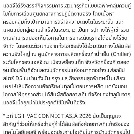
แอลจีได้รังสรรค์กิจกรรมการเสวนาธุรกิจแบบเฉพาะกลุ่มควบคู่
ไปกับการเยือนศูนย์กลางการปฏิบัติงานจริง โดยเนื้อหา
ครอบคลุมทั้งเป้าหมายการสร้างความเติบโตในระยะสั้น และ
แผนแม่บทสู่ความสำเร็จในระยะยาว เป็นการปูทางให้ผู้เข้าร่วม
งานสามารถมองเห็นโอกาสในการยกระดับธุรกิจได้อย่างไร้ขีด
จำกัด โดยคณะตัวแทนจากทั่วเอเชียยังได้ร่วมเดินทางไปสัมผัส
ความยิ่งใหญ่ ณ ศูนย์กลางการผลิตเครื่องทำน้ำเย็น (Chiller)
ระดับโลกของแอลจี ณ เมืองพย็องแท็ก จังหวัดคย็องกี ตลอด
จนเยือนพื้นที่จัดแสดงนวัตกรรมแห่งอนาคตอย่างแฟลกชิป
สโตร์ D5 ในย่านคังนัม กรุงโซล กิจกรรมสุดพิเศษนี้ไม่เพียง
เผยให้เห็นถึงความอัจฉริยะในทุกขั้นตอนการผลิต แต่ยังมอบ
โอกาสให้ทุกภาคส่วนได้สัมผัสศักยภาพที่แท้จริงของโซลูชันจาก
แอลจีเมื่อถูกนำไปประยุกต์ใช้ในพื้นที่จริง
"เวที LG HVAC CONNECT ASIA 2026 นับเป็นกุญแจ
สำคัญที่ช่วยให้เครือข่ายคู่ค้าได้สัมผัสถึงศักยภาพที่แท้จริงของ
เทคโนโลยีแอลจี พร้อมจุดประกายไอเดียในการนำนวัตกรรมไป