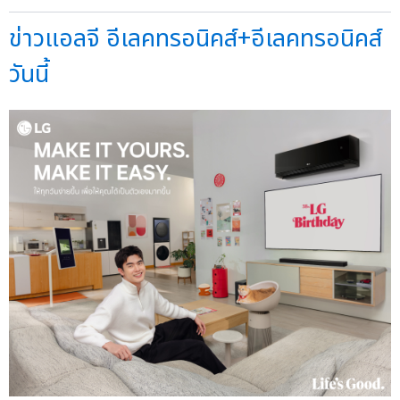
ข่าวแอลจี อีเลคทรอนิคส์+อีเลคทรอนิคส์
วันนี้