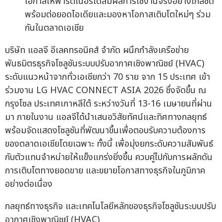
โอกาสให้พาร์ตเนอร์ได้สัมผัสการใช้งานจริงอย่างใกล้ชิด
พร้อมต่อยอดไอเดียและมองหาโอกาสเติบโตใหม่ๆ ร่วม
กันในตลาดเอเชีย
บริษัท แอลจี อีเลคทรอนิคส์ จำกัด ผนึกกำลังเครือข่าย
พันธมิตรธุรกิจโซลูชันระบบปรับอากาศเชิงพาณิชย์ (HVAC)
ระดับแนวหน้าจากทั่วเอเชียกว่า 70 ราย จาก 15 ประเทศ เข้า
ร่วมงาน LG HVAC CONNECT ASIA 2026 ซึ่งจัดขึ้น ณ
กรุงโซล ประเทศเกาหลีใต้ ระหว่างวันที่ 13-16 เมษายนที่ผ่าน
มา ภายในงาน แอลจีได้นำเสนอวิสัยทัศน์และทิศทางกลยุทธ์
พร้อมจัดแสดงโซลูชันที่พัฒนาขึ้นเพื่อตอบรับความต้องการ
ของตลาดเอเชียโดยเฉพาะ ทั้งนี้ เพื่อมุ่งยกระดับความสัมพันธ์
กับตัวแทนจำหน่ายให้แข็งแกร่งยิ่งขึ้น ควบคู่ไปกับการผลักดัน
การเติบโตทางยอดขาย และขยายโอกาสทางธุรกิจในภูมิภาค
อย่างต่อเนื่อง
กลยุทธ์ทางธุรกิจ และเทคโนโลยีหลักของธุรกิจโซลูชันระบบปรับ
อากาศเชิงพาณิชย์ (HVAC)