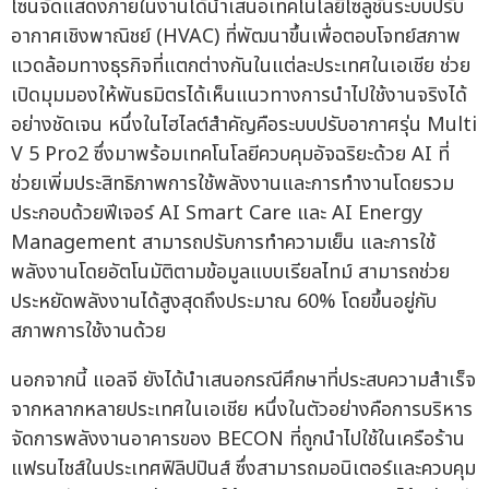
โซนจัดแสดงภายในงานได้นำเสนอเทคโนโลยีโซลูชันระบบปรับ
อากาศเชิงพาณิชย์ (HVAC) ที่พัฒนาขึ้นเพื่อตอบโจทย์สภาพ
แวดล้อมทางธุรกิจที่แตกต่างกันในแต่ละประเทศในเอเชีย ช่วย
เปิดมุมมองให้พันธมิตรได้เห็นแนวทางการนำไปใช้งานจริงได้
อย่างชัดเจน หนึ่งในไฮไลต์สำคัญคือระบบปรับอากาศรุ่น Multi
V 5 Pro2 ซึ่งมาพร้อมเทคโนโลยีควบคุมอัจฉริยะด้วย AI ที่
ช่วยเพิ่มประสิทธิภาพการใช้พลังงานและการทำงานโดยรวม
ประกอบด้วยฟีเจอร์ AI Smart Care และ AI Energy
Management สามารถปรับการทำความเย็น และการใช้
พลังงานโดยอัตโนมัติตามข้อมูลแบบเรียลไทม์ สามารถช่วย
ประหยัดพลังงานได้สูงสุดถึงประมาณ 60% โดยขึ้นอยู่กับ
สภาพการใช้งานด้วย
นอกจากนี้ แอลจี ยังได้นำเสนอกรณีศึกษาที่ประสบความสำเร็จ
จากหลากหลายประเทศในเอเชีย หนึ่งในตัวอย่างคือการบริหาร
จัดการพลังงานอาคารของ BECON ที่ถูกนำไปใช้ในเครือร้าน
แฟรนไชส์ในประเทศฟิลิปปินส์ ซึ่งสามารถมอนิเตอร์และควบคุม