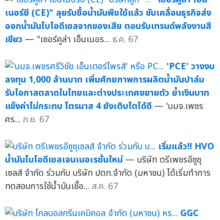
เนอร์ยี (CE)" ลุยรับซื้อน้ำมันพืชใช้แล้ว ขับเคลื่อนธุรกิจส่ง
ออกน้ำมันไบโอดีเซลจากของเสีย ตอบรับเทรนด์พลังงานสี
เขียว
— "เซอร์คูล่า เอ็นเนอร...
ธ.ค. 67
'PCE' วางงบ
ลงทุน 1,000 ล้านบาท เพิ่มศักยภาพการผลิตน้ำมันปาล์ม
รับโอกาสตลาดในไทยและต่างประเทศขยายตัว ย้ำเงินบาท
แข็งค่าไม่กระทบ ไตรมาส 4 ยังเติบโตได้ดี
— 'บมจ.เพชร
ศร...
ก.ย. 67
เริ่มแล้ว!! HVO
น้ำมันไบโอดีเซลเจนเนอเรชั่นใหม่
— บริษัท ตรีเพชรอีซูซุ
เซลส์ จำกัด ร่วมกับ บริษัท ปตท.จำกัด (มหาชน) ได้เริ่มทำการ
ทดสอบการใช้น้ำมันเชื้อ...
ส.ค. 67
GGC