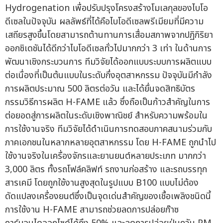
Hydrogenation เพื่อปรับปรุงโครงสร้างโมเลกุลของไบโอ
ดีเซลในปัจจุบัน ผลลัพธ์ที่ได้คือไบโอดีเซลพรีเมียมที่มีความ
เสถียรสูงขึ้นโดยสามารถต้านทานการเสื่อมสภาพจากปฏิกิริยา
ออกซิเดชันได้ดีกว่าไบโอดีเซลทั่วไปมากกว่า 3 เท่า ในด้านการ
พัฒนาเชิงกระบวนการ ทีมวิจัยได้ออกแบบระบบการผลิตแบบ
ต่อเนื่องที่เป็นต้นแบบในระดับกึ่งอุตสาหกรรม ปัจจุบันมีกำลัง
การผลิตประมาณ 500 ลิตรต่อวัน และได้ยื่นจดสิทธิบัตร
กรรมวิธีการผลิต H-FAME แล้ว ซึ่งถือเป็นก้าวสำคัญในการ
ต่อยอดสู่การผลิตในระดับเชิงพาณิชย์ สำหรับความพร้อมใน
การใช้งานจริง ทีมวิจัยได้ดำเนินการทดสอบภาคสนามร่วมกับ
ภาคเอกชนในหลากหลายอุตสาหกรรม โดย H-FAME ถูกนำไป
ใช้งานจริงในเครื่องจักรและยานยนต์หลายประเภท มากกว่า
3,000 ลิตร ทั้งรถโฟล์คลิฟท์ รถงานก่อสร้าง และรถบรรทุก
สารเคมี โดยถูกใช้งานสูงสุดในรูปแบบ B100 แบบไม่ต้อง
ดัดแปลงเครื่องยนต์ซึ่งเป็นจุดเด่นสำคัญของเชื้อเพลิงชนิดนี้
การใช้งาน H-FAME สามารถช่วยลดการปล่อยก๊าซ