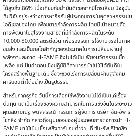
คาร์บอนไดออกไซด์ได้ถึง 50% และลดการปล่อยฝุ่นควัน PM
ได้สูงถึง 86% เมื่อเทียบกับน้ำมันดีเซลจากปิโตรเลียม ปัจจุบัน
ทีมวิจัยอยู่ระหว่างการหารือกับผู้ประกอบการในอุตสาหกรรมไบ
โอดีเซลของไทย เพื่อขยายกำลังการผลิต โดยมีเป้าหมายคือ
การพัฒนาไปสู่โรงงานสาธิตที่มีกำลังการผลิตในระดับ
10,000-30,000 ลิตรต่อวัน เพื่อรองรับการใช้งานจริงในภาค
ขนส่ง และเป็นกลไกสำคัญของประเทศในการเปลี่ยนผ่านสู่
พลังงานสะอาด H-FAME จึงไม่ได้เป็นเพียงนวัตกรรมเชื้อ
เพลิง แต่เป็นคำตอบเชิงปฏิบัติที่สามารถนำไปใช้ได้ทันทีใน
โครงสร้างพื้นฐานเดิม ซึ่งจะช่วยเร่งการเปลี่ยนผ่านสู่สังคม
คาร์บอนต่ำได้อย่างเป็นรูปธรรม
สำหรับภาคธุรกิจ วันนี้การเลือกใช้พลังงานไม่ได้เป็นแค่เรื่อง
ต้นทุน แต่เป็นเรื่องของความสามารถในการแข่งขันในระยะยาว
คุณสยามณัฐ พนัสสรรณ์ กรรมการผู้จัดการ บริษัท ซัน-อัพ รี
ไซคลิง จำกัด กล่าวถึงมุมมองของผู้ประกอบการต่อการนำ H-
FAME มาใช้เป็นเชื้อเพลิงคาร์บอนต่ำว่า "ที่ ซัน-อัพ รีไซคลิง