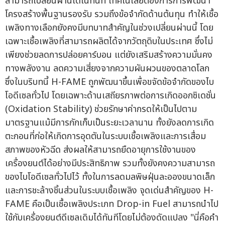
สามารถเปลี่ยนผ่านได้ในทันที เทคโนโลยีต้องการการพัฒนา
โครงสร้างพื้นฐานรองรับ รวมถึงข้อจำกัดด้านต้นทุน ทำให้เชื้อ
เพลิงทางเลือกยังคงมีบทบาทสำคัญในช่วงเปลี่ยนผ่านนี้ โดย
เฉพาะเชื้อเพลิงที่สามารถผลิตได้จากวัตถุดิบในประเทศ ซึ่งไม่
เพียงช่วยลดการปล่อยคาร์บอน แต่ยังเสริมสร้างความมั่นคง
ทางพลังงาน ลดความเสี่ยงจากความผันผวนของตลาดโลก
ซึ่งในบริบทนี้ H-FAME ถูกพัฒนาขึ้นเพื่อขจัดข้อจำกัดของไบ
โอดีเซลทั่วไป โดยเฉพาะด้านเสถียรภาพต่อการเกิดออกซิเดชั่น
(Oxidation Stability) ช่วยรักษาค่ากรดให้เป็นไปตาม
มาตรฐานแม้มีการกักเก็บเป็นระยะเวลานาน ทั้งยังลดการเกิด
ตะกอนที่ก่อให้เกิดการอุดตันในระบบเชื้อเพลิงและการเสื่อม
สภาพของหัวฉีด ส่งผลให้สามารถยืดอายุการใช้งานของ
เครื่องยนต์ได้อย่างมีประสิทธิภาพ รวมทั้งยังคงความสามารถ
ของไบโอดีเซลทั่วไปไว้ ทั้งในการลดมลพิษฝุ่นละอองขนาดเล็ก
และการชะล้างชิ้นส่วนในระบบเชื้อเพลิง จุดเด่นสำคัญของ H-
FAME คือเป็นเชื้อเพลิงประเภท Drop-in Fuel สามารถนำไป
ใช้กับเครื่องยนต์ดีเซลเดิมได้ทันทีโดยไม่ต้องดัดแปลง "นี่คือคำ