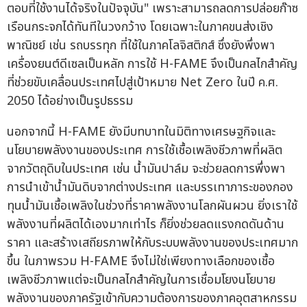
ตอบที่ใช้งานได้จริงในปัจจุบัน" เพราะสามารถลดการปล่อยก๊าซ
เรือนกระจกได้ทันทีในวงกว้าง โดยเฉพาะในภาคขนส่งเชิง
พาณิชย์ เช่น รถบรรทุก ที่ใช้ในภาคโลจิสติกส์ ซึ่งยังพึ่งพา
เครื่องยนต์ดีเซลเป็นหลัก การใช้ H-FAME จึงเป็นกลไกสำคัญ
ที่ช่วยขับเคลื่อนประเทศไปสู่เป้าหมาย Net Zero ในปี ค.ศ.
2050 ได้อย่างเป็นรูปธรรม
นอกจากนี้ H-FAME ยังมีบทบาทในมิติทางเศรษฐกิจและ
นโยบายพลังงานของประเทศ การใช้เชื้อเพลิงชีวภาพที่ผลิต
จากวัตถุดิบในประเทศ เช่น น้ำมันปาล์ม จะช่วยลดการพึ่งพา
การนำเข้าน้ำมันดิบจากต่างประเทศ และบรรเทาภาระของกอง
ทุนน้ำมันเชื้อเพลิงในช่วงที่ราคาพลังงานโลกผันผวน ยิ่งเราใช้
พลังงานที่ผลิตได้เองมากเท่าไร ก็ยิ่งช่วยลดแรงกดดันด้าน
ราคา และสร้างเสถียรภาพให้กับระบบพลังงานของประเทศมาก
ขึ้น ในภาพรวม H-FAME จึงไม่ใช่เพียงทางเลือกของเชื้อ
เพลิงชีวภาพแต่จะเป็นกลไกสำคัญในการเชื่อมโยงนโยบาย
พลังงานของภาครัฐเข้ากับความต้องการของภาคอุตสาหกรรม