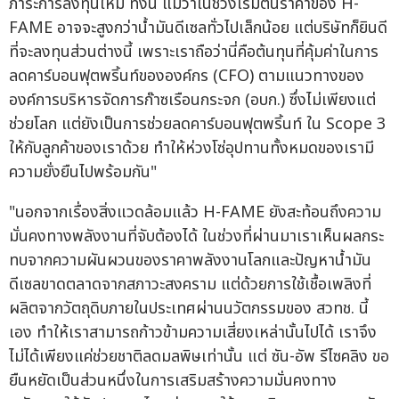
ภาระการลงทุนใหม่ ทั้งนี้ แม้ว่าในช่วงเริ่มต้นราคาของ H-
FAME อาจจะสูงกว่าน้ำมันดีเซลทั่วไปเล็กน้อย แต่บริษัทก็ยินดี
ที่จะลงทุนส่วนต่างนี้ เพราะเราถือว่านี่คือต้นทุนที่คุ้มค่าในการ
ลดคาร์บอนฟุตพริ้นท์ขององค์กร (CFO) ตามแนวทางของ
องค์การบริหารจัดการก๊าซเรือนกระจก (อบก.) ซึ่งไม่เพียงแต่
ช่วยโลก แต่ยังเป็นการช่วยลดคาร์บอนฟุตพริ้นท์ ใน Scope 3
ให้กับลูกค้าของเราด้วย ทำให้ห่วงโซ่อุปทานทั้งหมดของเรามี
ความยั่งยืนไปพร้อมกัน"
"นอกจากเรื่องสิ่งแวดล้อมแล้ว H-FAME ยังสะท้อนถึงความ
มั่นคงทางพลังงานที่จับต้องได้ ในช่วงที่ผ่านมาเราเห็นผลกระ
ทบจากความผันผวนของราคาพลังงานโลกและปัญหาน้ำมัน
ดีเซลขาดตลาดจากสภาวะสงคราม แต่ด้วยการใช้เชื้อเพลิงที่
ผลิตจากวัตถุดิบภายในประเทศผ่านนวัตกรรมของ สวทช. นี้
เอง ทำให้เราสามารถก้าวข้ามความเสี่ยงเหล่านั้นไปได้ เราจึง
ไม่ได้เพียงแค่ช่วยชาติลดมลพิษเท่านั้น แต่ ซัน-อัพ รีไซคลิง ขอ
ยืนหยัดเป็นส่วนหนึ่งในการเสริมสร้างความมั่นคงทาง