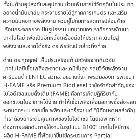
ทั้งในด้านอุปสงค์และอุปทาน ช่วยเพิ่มการใช้วัตถุดิบในประเทศ
อย่างน้ำมันปาล์ม กระจายรายได้สู่ภาคการเกษตร และเสริม
ความมั่นคงทางพลังงาน ควบคู่ไปกับการลดการปล่อยก๊าซ
เรือนกระจกอย่างเป็นรูปธรรม บทบาทของเราคือการพัฒนา
เทคโนโลยี เพื่อเป็นอีกหนึ่งเครื่องมือให้ประเทศเดินไปสู่
พลังงานสะอาดได้จริง ดร.พีรวัฒน์ กล่าวทิ้งท้าย
ด้าน ดร.ศุภฤกษ์ เห็นประเสริฐแท้ นักวิจัยจากทีมวิจัย
เทคโนโลยีเชื้อเพลิงสะอาดและเคมีขั้นสูง กลุ่มวิจัยพลังงาน
คาร์บอนต่ำ ENTEC สวทช. อธิบายถึงภาพรวมของการพัฒนา
H-FAME หรือ Premium Biodiesel ว่าข้อจำกัดสำคัญของ
ไบโอดีเซลแบบดั้งเดิม (FAME) คือการเกิดปฏิกิริยากับ
ออกซิเจนในอากาศได้ง่าย ทำให้เชื้อเพลิงเสื่อมสภาพซึ่งส่งผลก
ระทบต่อระบบจ่ายเชื้อเพลิงและเครื่องยนต์ "นี่คือเหตุผลสำคัญ
ที่เราต้องยกระดับคุณภาพของไบโอดีเซล โดยเฉพาะหาก
ต้องการผลักดันการใช้งานในรูปแบบ B100" เทคโนโลยีการ
ผลิต H-FAME ที่พัฒนาขึ้นใช้กระบวนการ Partial