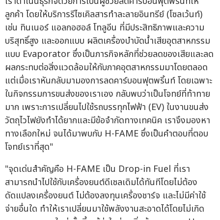
เราดำเนินธุรกิจด้วยการเป็นผู้ช่วยลดคาร์บอนฟุตพริ้นท์ให้
ลูกค้า โดยให้บริการรีไซเคิลสารทำละลายอินทรีย์ (โซลเว้นท์)
เช่น ทินเนอร์ แอลกอฮอล์ โทลูอีน ที่มีประสิทธิภาพและความ
บริสุทธิ์สูง และออกแบบ ผลิตเครื่องบำบัดน้ำเสียอุตสาหกรรม
แบบ Evaporator ซึ่งเป็นภารกิจหลักที่ช่วยลดของเสียและลด
ผลกระทบต่อสิ่งแวดล้อมให้กับภาคอุตสาหกรรมมาโดยตลอด
แต่เมื่อเราหันกลับมามองการลดคาร์บอนฟุตพริ้นท์ โดยเฉพาะ
ในกิจกรรมการขนส่งของเราเอง กลับพบว่าเป็นโจทย์ที่ท้าทาย
มาก เพราะการเปลี่ยนไปใช้รถบรรทุกไฟฟ้า (EV) ในงานขนส่ง
วัตถุไวไฟยังทำได้ยากและมีข้อจำกัดทางเทคนิค เราจึงมองหา
ทางเลือกใหม่ จนได้มาพบกับ H-FAME ซึ่งเป็นคำตอบที่ตอบ
โจทย์เราที่สุด"
"จุดเด่นสำคัญคือ H-FAME เป็น Drop-in Fuel ที่เรา
สามารถนำไปใช้กับเครื่องยนต์ดีเซลเดิมได้ทันทีโดยไม่ต้อง
ดัดแปลงเครื่องยนต์ ไม่ต้องลงทุนเครื่องชาร์จ และไม่มีค่าใช้
จ่ายอื่นใด ทำให้เราเปลี่ยนมาใช้พลังงานสะอาดได้โดยไม่เกิด