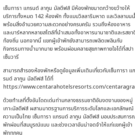
เซ็นทารา แกรนด์ ลากูน มัลดีฟส์ มีห้องพักขนาดกว้างขว้างให้
บริการทั้งหมด 142 ห้องพัก ทั้งแบบวิลลาริมหาด และวิลลาบนน
พร้อมสิ่งอำนวยความสะดวกอย่างครบครัน รวมถึงห้องอาหาร
และบาร์หลากหลายสไตล์ที่นำเสนอทั้งอาหารนานาชาติและรสชาต
ท้องถิ่น นอกจากนี้ แขกผู้เข้าพักยังสามารถเพลิดเพลินกับ
กิจกรรมทางน้ำมากมาย พร้อมผ่อนคลายสุขภาพกายใจได้ที่สปา
เซ็นวารี
สามารถสำรองห้องพักหรือดูข้อมูลเพิ่มเติมเกี่ยวกับเซ็นทารา แ
รนด์ ลากูน มัลดีฟส์ ได้ที่
https://www.centarahotelsresorts.com/centaragr
ด้วยทำเลที่ตั้งอันโดดเด่นท่ามกลางธรรมชาติอันงดงามของหมู่
เกาะมัลดีฟส์ ผสานมาตรฐานการบริการระดับโลกและเอกลักษณ์
ความเป็นไทย เซ็นทารา แกรนด์ ลากูน มัลดีฟส์ มอบประสบการณ
พักผ่อนที่สมบูรณ์แบบ และช่วงเวลาอันน่าจดจำให้แก่แขกผู้เข้า
พักทุกคน