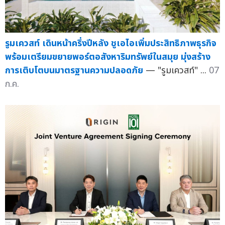
รูมเควสท์ เดินหน้าครึ่งปีหลัง ชูเอไอเพิ่มประสิทธิภาพธุรกิจ
พร้อมเตรียมขยายพอร์ตอสังหาริมทรัพย์ในสมุย มุ่งสร้าง
การเติบโตบนมาตรฐานความปลอดภัย
— "รูมเควสท์" ...
07
ก.ค.