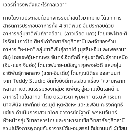
เวอร์ที่ทรงพลังและไร้กาลเวลา"
ภายในงานประกอบด้วยกิจกรรมน่าสนใจมากมาย ได้แก่ การ
สาธิตการประกอบอาหารทั้ง 4 ชาติพันธุ์ อันประกอบด้วย
อาหารกลุ่มชาติพันธุ์ภาคอีสาน (ลาวเวียด แกว) โดยเชฟฝ้าย-ศิ
โรรัตน์ เถาว์โท ศิษย์เก่าวิทยาลัยดุสิตธานีและเจ้าของร้าน
อาหาร "ห-ม-ก" กลุ่มชาติพันธุ์ภาคใต้ (มุสลิม-จีนและเพอรานา
กัน) โดยเชฟอุ้ม-คณพร จันทร์เจิดศักดิ์ กลุ่มชาติพันธุ์ภาคเหนือ
(จีน-แขก จีนฮ่อ) โดยเชฟนาย-มนัชญา กุลพงษ์วดี และกลุ่ม
ชาติพันธุ์ภาคกลาง (แขก-อินเดีย) โดยคุณนิติธร อจลานนท์
จาก Teddy Studio อีกทั้งยังมีการเสวนาเรื่อง "ความหลาก
หลายทางวัฒนธรรมของกลุ่มชาติพันธุ์ สู่ความเป็นเลิศด้าน
อาหารไทยในสากล" โดย ดร.วารดา พุ่มผกา ดร.นิพัทธ์ชนก
นาคพินิจ เชฟทักษ์-ดร.นุติ หุตะสิงหะ และเชฟอิน-ณรงค์ฤทธิ์
แซ่ขอ ดำเนินการเสวนาโดย อาจารย์ณัฐวุฒิ พรหมจันทร์
หัวหน้ากลุ่มวิชาอาหารไทยและอาหารเอเชีย วิทยาลัยดุสิตธานี
รวมไปถึงการพูดคุยกับอาจารย์ต้น-อนุสรณ์ ติปยานนท์ ผู้เขียน