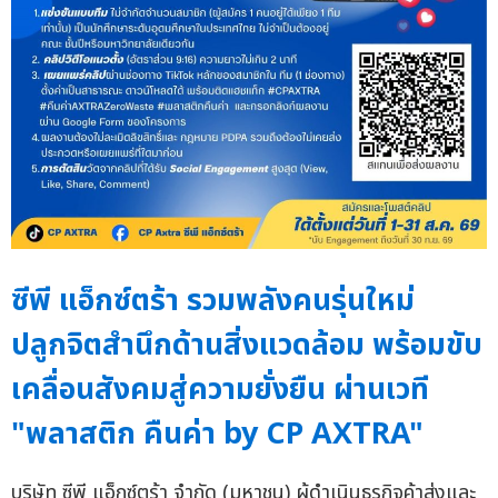
ซีพี แอ็กซ์ตร้า รวมพลังคนรุ่นใหม่
ปลูกจิตสำนึกด้านสิ่งแวดล้อม พร้อมขับ
เคลื่อนสังคมสู่ความยั่งยืน ผ่านเวที
"พลาสติก คืนค่า by CP AXTRA"
บริษัท ซีพี แอ็กซ์ตร้า จำกัด (มหาชน) ผู้ดำเนินธุรกิจค้าส่งและ