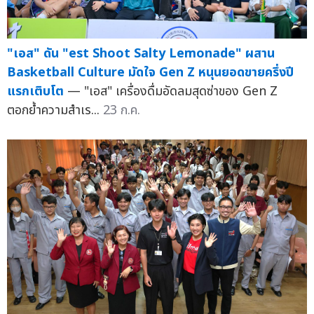
"เอส" ดัน "est Shoot Salty Lemonade" ผสาน
Basketball Culture มัดใจ Gen Z หนุนยอดขายครึ่งปี
แรกเติบโต
— "เอส" เครื่องดื่มอัดลมสุดซ่าของ Gen Z
ตอกย้ำความสำเร...
23 ก.ค.