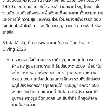
งานจัดขึ้นระหว่างวันที่ 27-29 เมษายน 2569 เวลา 09:30 -
14:30 น. ณ ทีทีบี แบงก์กิ้ง ฮอลล์ สำนักงานใหญ่ โดยภายใน
งานอัดแน่นด้วยกิจกรรมเพื่อสังคมที่ผสมผสานทั้งความหมาย
แห่งการให้ ความสุข และการมีส่วนร่วมอย่างสร้างสรรค์ ตอบ
โจทย์ทุกไลฟ์สไตล์ ไม่ว่าจะเป็นสายบุญ สายกรีน สายช้อป หรือ
สายชิล
5 ไฮไลต์สำคัญ ที่ไม่ควรพลาดภายในงาน The Hall of
Giving 2026
มหากุศลครั้งยิ่งใหญ่ : ร่วมทำบุญสมทบทุนในการถวาย
ผ้าพระกฐินพระราชทาน ทีเอ็มบีธนชาต 2569 เพื่อนำไป
สร้างวิหารหลวงพ่อพระลับ วัดธาตุ พระอารามหลวง
จ.ขอนแก่น และยังสนับสนุนการศึกษา รวมถึงยังส่งต่อ
บุญไปยังองค์กรการกุศลภายใต้ "ปันบุญ" อีกกว่า 500
องค์กรอีกด้วย โดยในงานนี้เปิดโอกาสให้ผู้ร่วมงานได้
บูชาพระพุทธรูป วัตถุมงคล และสินค้าที่ระลึกสุดพิเศษ
ภายในงานด้วย