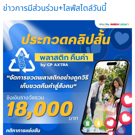
ข่าวการมีส่วนร่วม+ไลฟ์สไตล์วันนี้