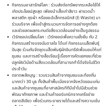
กิจกรรมอาสารักษ์โลก : ร่วมส่งต่อทรัพยากรเหลือใช้ให้
เกิดประโยชน์สูงสุด เพียงนำเสื้อเก่าสีขาว ฝาขวดน้ำ
พลาสติก ถุงผ้า หรือขยะอิเล็กทรอนิกส์ (E-Waste) มา
ร่วมบริจาค เพื่อเข้าสู่กระบวนการจัดการอย่างถูกต้อง
และช่วยลดผลกระทบต่อสิ่งแวดล้อมอย่างเป็นรูปธรรม
เวิร์กชอปเปลี่ยนโลก : เวิร์กชอปเพื่อความยั่งยืน กับ 2
กิจกรรมสร้างแรงบันดาลใจ ได้แก่ กิจกรรมเมล็ดพันธุ์
ปันสุข ร่วมกันจัดชุดเมล็ดพันธุ์ผักอินทรีย์เพื่อมอบให้แก่
ชุมชน และการสร้างสื่อเรียนรู้เรื่องการคัดแยกขยะที่ช่วย
ปลูกฝังวินัยด้านสิ่งแวดล้อมที่สามารถทำได้จริงในชีวิต
ประจำวัน
ตลาดพลังบุญ : รวบรวมสินค้าจากชุมชนและท้องถิ่น
มากกว่า 30 บูธ ทั้งสินค้าพื้นเมืองจากจังหวัดขอนแก่น
และสินค้าจากชุมชนที่อาสาสมัครทีทีบีเข้าไปมีส่วนช่วย
พัฒนาศักยภาพ และร้านค้าออร์แกนิกจากเครือข่าย
ตลาดสีเขียว เพื่อร่วมกระจายรายได้และสร้างความเข้ม