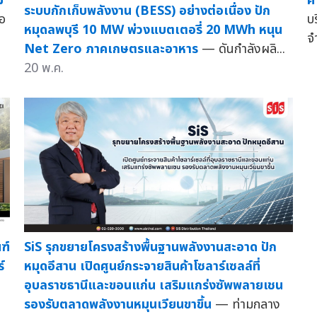
ม
ค
ระบบกักเก็บพลังงาน (BESS) อย่างต่อเนื่อง ปัก
อ
บร
หมุดลพบุรี 10 MW พ่วงแบตเตอรี่ 20 MWh หนุน
จ
Net Zero ภาคเกษตรและอาหาร
— ดันกำลังผลิ...
20 พ.ค.
ฑ์
SiS รุกขยายโครงสร้างพื้นฐานพลังงานสะอาด ปัก
์
หมุดอีสาน เปิดศูนย์กระจายสินค้าโซลาร์เซลล์ที่
อุบลราชธานีและขอนแก่น เสริมแกร่งซัพพลายเชน
รองรับตลาดพลังงานหมุนเวียนขาขึ้น
— ท่ามกลาง