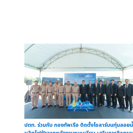
ปตท. ร่วมกับ กองทัพเรือ ติดตั้งโซลาร์บนทุ่นลอยน