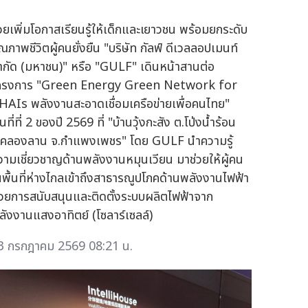
่วยเพิ่มโอกาสเรียนรู้ให้เด็กและเยาวชน พร้อมยกระดับ
ุณภาพชีวิตผู้คนยั่งยืน "บริษัท กัลฟ์ ดีเวลลอปเมนท์
ำกัด (มหาชน)" หรือ "GULF" เดินหน้าสานต่อ
ครงการ "Green Energy Green Network for
HAIs พลังงานสะอาดเชื่อมเครือข่ายเพื่อคนไทย"
้นที่ที่ 2 ของปี 2569 ที่ "บ้านวุ้งกะสัง ต.โป่งน้ำร้อน
.คลองลาน จ.กำแพงเพชร" โดย GULF นำความรู้
วามเชี่ยวชาญด้านพลังงานหมุนเวียน มาช่วยให้ผู้คน
นพื้นที่ห่างไกลเข้าถึงสาธารณูปโภคด้านพลังงานไฟฟ้า
้วยการสนับสนุนและติดตั้งระบบผลิตไฟฟ้าจาก
ลังงานแสงอาทิตย์ (โซลาร์เซลล์)
3 กรกฎาคม 2569 08:21 น.