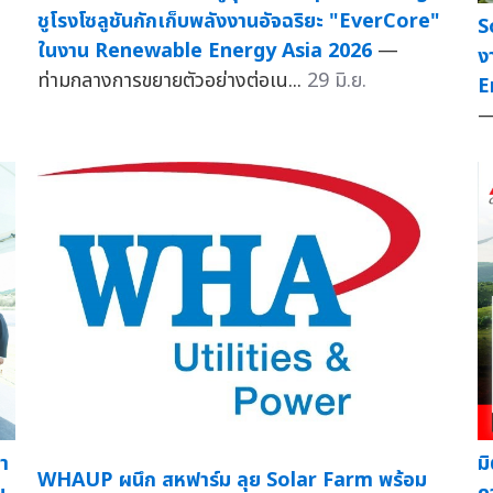
ชูโรงโซลูชันกักเก็บพลังงานอัจฉริยะ "EverCore"
S
ในงาน Renewable Energy Asia 2026
—
ง
ท่ามกลางการขยายตัวอย่างต่อเน...
29 มิ.ย.
E
—
้ำ
ม
WHAUP ผนึก สหฟาร์ม ลุย Solar Farm พร้อม