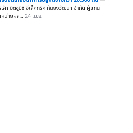
าร์บอนเทียบเท่าการปลูกต้นไม้กว่า 26,300 ต้น
—
ิษัท มิตซูบิชิ อีเล็คทริค กันยงวัฒนา จำกัด ผู้แทน
ำหน่ายผล...
24 เม.ย.