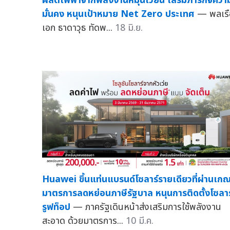
ผลิตไฟฟ้าจากพลังงานหมุนเวียน เสริมภารกิจควา
มั่นคง หนุนเป้าหมาย Net Zero ประเทศ
— พลเรื
เอก ธาดาวุธ ทัดพ...
18 มิ.ย.
Huawei ขึ้นแท่นแบรนด์โซลาร์รายเดียวที่ผ่านเกณ
มาตรการลดหย่อนภาษีรัฐบาล หนุนการติดตั้งโซลาร
รูฟท็อป
— ภาครัฐเดินหน้าส่งเสริมการใช้พลังงาน
สะอาด ด้วยมาตรการ...
10 มี.ค.