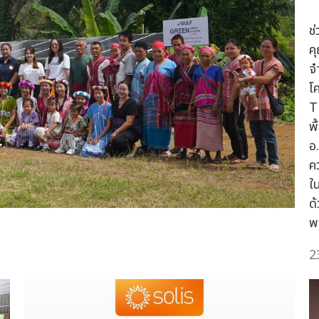
ช
ค
จ
โ
T
พื
อ
ค
ใ
ด
พ
2