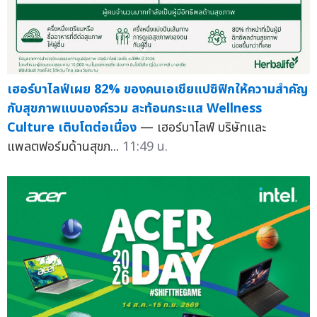
เฮอร์บาไลฟ์เผย 82% ของคนเอเชียแปซิฟิกให้ความสำคัญ
กับสุขภาพแบบองค์รวม สะท้อนกระแส Wellness
Culture เติบโตต่อเนื่อง
— เฮอร์บาไลฟ์ บริษัทและ
แพลตฟอร์มด้านสุขภ...
11:49 น.