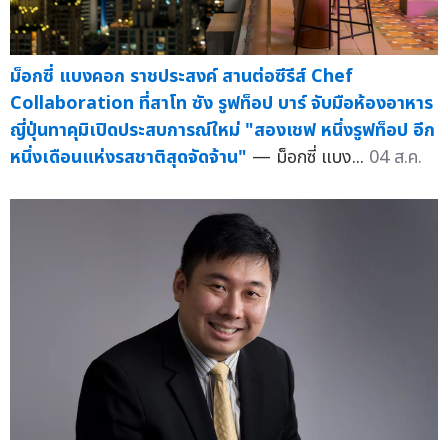
ม็อกซี่ แบงคอก ราชประสงค์ สานต่อซีรีส์ Chef
Collaboration ที่สาโท ซัง รูฟท็อป บาร์ จับมือห้องอาหาร
ญี่ปุ่นทาคุมิเปิดประสบการณ์ใหม่ "สองเชฟ หนึ่งรูฟท็อป อีก
หนึ่งเดือนแห่งรสชาติสุดจัดจ้าน"
— ม็อกซี่ แบง...
04 ส.ค.