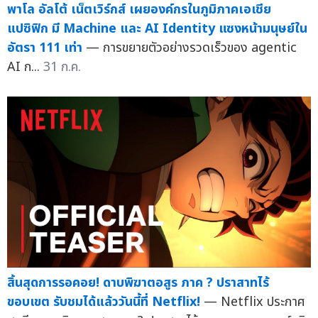
พาโล อัลโต้ เน็ตเวิร์กส์ เผยองค์กรในภูมิภาคเอเชีย
แปซิฟิก มี Machine และ AI Identity แซงหน้ามนุษย์ใน
อัตรา 111 เท่า
— การขยายตัวอย่างรวดเร็วของ agentic
AI ก...
31 ก.ค.
สิ้นสุดการรอคอย! ดาบพิฆาตอสูร ภาค ? ปราสาทไร้
ขอบเขต รับชมได้แล้ววันนี้ที่ Netflix!
— Netflix ประกาศ