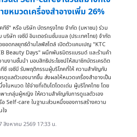
่ายหมวดเครื่องสำอางเพิ่ม 26%
เคทีซี" หรือ บริษัท บัตรกรุงไทย จำกัด (มหาชน) ร่วม
ับ บริษัท เจซีบี อินเตอร์เนชั่นแนล (ประเทศไทย) จำกัด
่อยอดกลยุทธ์ด้านไลฟ์สไตล์ เปิดตัวแคมเปญ "KTC
CB Beauty Days" ผนึกพันธมิตรแบรนด์ และร้านค้า
วามงามชั้นนำ มอบสิทธิประโยชน์ให้สมาชิกบัตรเครดิต
ทีซี เจซีบี รับพฤติกรรมผู้บริโภคที่ให้ ความสำคัญกับ
ารดูแลตัวเองมากขึ้น ส่งผลให้หมวดเครื่องสำอางเป็น
นึ่งในหมวด ใช้จ่ายที่เติบโตโดดเด่น ผู้บริโภคไทย โดย
ฉพาะกลุ่มผู้หญิง ให้ความสำคัญกับการดูแลตัวเอง
รือ Self-care ในฐานะส่วนหนึ่งของการสร้างความ
่นใจ
7 สิงหาคม 2569 17:33 น.