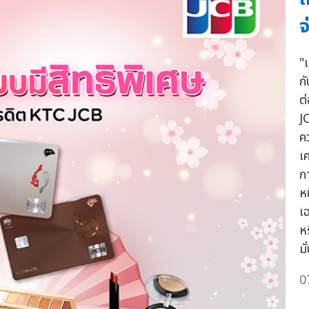
จ
"
ก
ต
J
ค
เค
ก
ห
เ
ห
มั
0