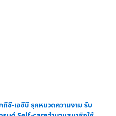
คทีซี-เจซีบี รุกหมวดความงาม รับ
ทรนด์ Self-careจำนวนสมาชิกใช้