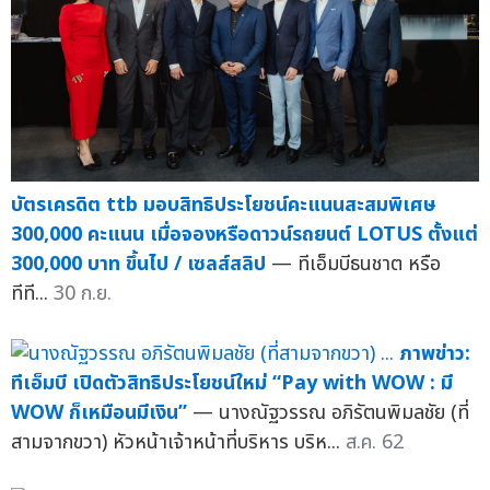
บัตรเครดิต ttb มอบสิทธิประโยชน์คะแนนสะสมพิเศษ
300,000 คะแนน เมื่อจองหรือดาวน์รถยนต์ LOTUS ตั้งแต่
300,000 บาท ขึ้นไป / เซลส์สลิป
— ทีเอ็มบีธนชาต หรือ
ทีที...
30 ก.ย.
ภาพข่าว:
ทีเอ็มบี เปิดตัวสิทธิประโยชน์ใหม่ “Pay with WOW : มี
WOW ก็เหมือนมีเงิน”
— นางณัฐวรรณ อภิรัตนพิมลชัย (ที่
สามจากขวา) หัวหน้าเจ้าหน้าที่บริหาร บริห...
ส.ค. 62