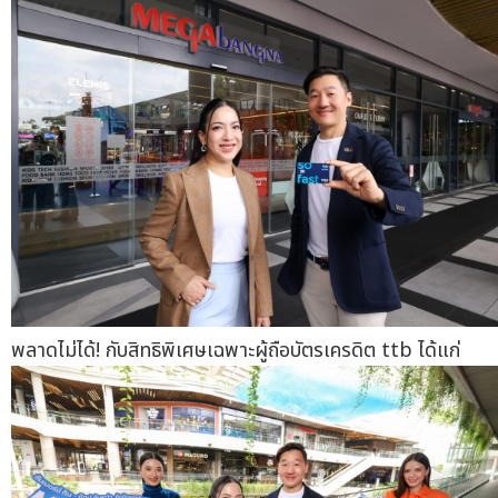
พลาดไม่ได้! กับสิทธิพิเศษเฉพาะผู้ถือบัตรเครดิต ttb ได้แก่