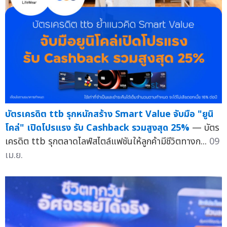
บัตรเครดิต ttb รุกหนักสร้าง Smart Value จับมือ "ยูนิ
โคล่" เปิดโปรแรง รับ Cashback รวมสูงสุด 25%
— บัตร
เครดิต ttb รุกตลาดไลฟ์สไตล์แฟชันให้ลูกค้ามีชีวิตทางก...
09
เม.ย.