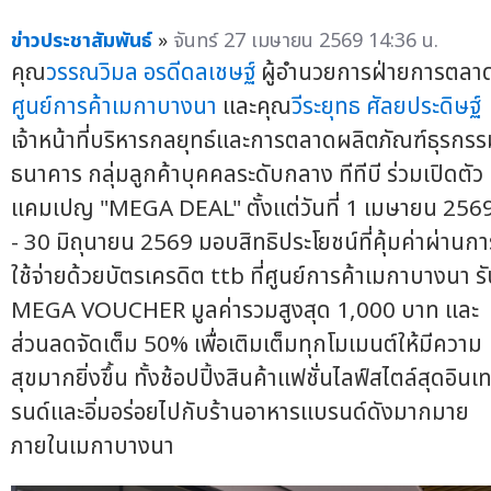
ข่าวประชาสัมพันธ์
»
จันทร์ 27 เมษายน 2569 14:36 น.
คุณ
วรรณวิมล อรดีดลเชษฐ์
ผู้อำนวยการฝ่ายการตลา
ศูนย์การค้าเมกาบางนา
และคุณ
วีระยุทธ ศัลยประดิษฐ์
เจ้าหน้าที่บริหารกลยุทธ์และการตลาดผลิตภัณฑ์ธุรกร
ธนาคาร กลุ่มลูกค้าบุคคลระดับกลาง ทีทีบี ร่วมเปิดตัว
แคมเปญ "MEGA DEAL" ตั้งแต่วันที่ 1 เมษายน 256
- 30 มิถุนายน 2569 มอบสิทธิประโยชน์ที่คุ้มค่าผ่านกา
ใช้จ่ายด้วยบัตรเครดิต ttb ที่ศูนย์การค้าเมกาบางนา ร
MEGA VOUCHER มูลค่ารวมสูงสุด 1,000 บาท และ
ส่วนลดจัดเต็ม 50% เพื่อเติมเต็มทุกโมเมนต์ให้มีความ
สุขมากยิ่งขึ้น ทั้งช้อปปิ้งสินค้าแฟชั่นไลฟ์สไตล์สุดอินเ
รนด์และอิ่มอร่อยไปกับร้านอาหารแบรนด์ดังมากมาย
ภายในเมกาบางนา