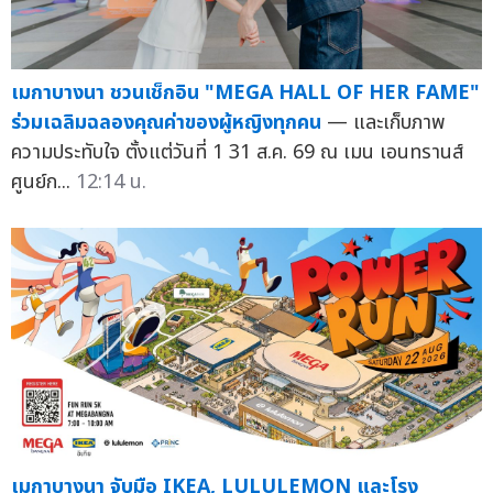
เมกาบางนา ชวนเช็กอิน "MEGA HALL OF HER FAME"
ร่วมเฉลิมฉลองคุณค่าของผู้หญิงทุกคน
— และเก็บภาพ
ความประทับใจ ตั้งแต่วันที่ 1 31 ส.ค. 69 ณ เมน เอนทรานส์
ศูนย์ก...
12:14 น.
เมกาบางนา จับมือ IKEA, LULULEMON และโรง