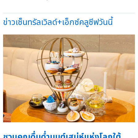
ข่าวเซ็นทรัลเวิลด์+เอ็กซ์คลูซีฟวันนี้
ชวนคุณดื่มด่ำมนต์เสน่ห์แห่งโลกใต้