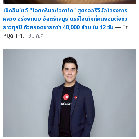
เปิดอินไซต์ "ไอศกรีมอะโวคาโด" สูตรออริจินัลโครงการ
หลวง อร่อยแบบ อัลตร้าสมูธ แรร์ไอเท็มที่คนยอมต่อคิว
ยาวทุกปี ด้วยยอดขายกว่า 40,000 ถ้วย ใน 12 วัน
— ปัก
หมุด 1-1...
30 ก.ค.