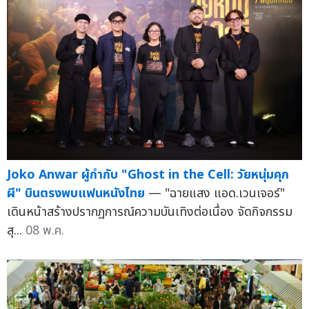
Joko Anwar ผู้กำกับ "Ghost in the Cell: วัยหนุ่มคุก
ผี" บินตรงพบแฟนหนังไทย
— "ฉายแสง แอด.เวนเจอร์"
เดินหน้าสร้างปรากฏการณ์ความบันเทิงต่อเนื่อง จัดกิจกรรม
สุ...
08 พ.ค.