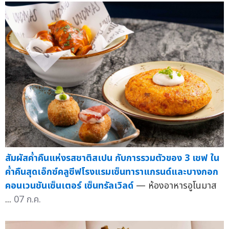
สัมผัสค่ำคืนแห่งรสชาติสเปน กับการรวมตัวของ 3 เชฟ ใน
ค่ำคืนสุดเอ็กซ์คลูซีฟโรงแรมเซ็นทาราแกรนด์และบางกอก
คอนเวนชันเซ็นเตอร์ เซ็นทรัลเวิลด์
— ห้องอาหารอูโนมาส
...
07 ก.ค.