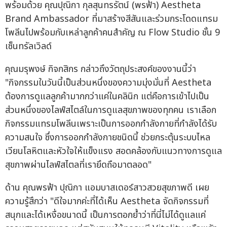
พร้อมด้วย คุณปุณิกา กุลสุนทรรัตน์ (พรฟ้า) Aestheta
Brand Ambassador ที่มาสร้างสีสันและร่วมกระโดดแทรม
โพลีนไปพร้อมกับเหล่าลูกค้าคนสำคัญ ณ Flow Studio ชั้น 9
เซ็นทรัลเวิลด์
คุณมรุพงษ์ กิจกสิกร กล่าวถึงวัตถุประสงค์ของงานนี้ว่า
"กิจกรรมในวันนี้เป็นส่วนหนึ่งของความมุ่งมั่นที่ Aestheta
ต้องการดูแลลูกค้ามากกว่าแค่ในคลินิก แต่คือการเข้าไปเป็น
ส่วนหนึ่งของไลฟ์สไตล์ในการดูแลสุขภาพของทุกคน เราเลือก
กิจกรรมแทรมโพลีนเพราะเป็นการออกกำลังกายที่กำลังได้รับ
ความสนใจ ซึ่งการออกกำลังกายชนิดนี้ ช่วยกระตุ้นระบบไหล
เวียนโลหิตและหัวใจให้แข็งแรง สอดคล้องกับแนวทางการดูแล
สุขภาพผ่านไลฟ์สไตลที่เรายึดถือมาตลอด"
ด้าน คุณพรฟ้า ปุณิกา แอมบาสเดอร์สาวสวยสุขภาพดี เผย
ความรู้สึกว่า "ดีใจมากค่ะที่ได้เห็น Aestheta จัดกิจกรรมที่
สนุกและได้เหงื่อขนาดนี้ เป็นการตอกย้ำว่าที่นี่ไม่ได้ดูแลแค่