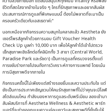
ความสวยภายนอก แต่สนับสนุนให้ทุกคนมี Vitality หรือพลัง
ชีวิตที่สดใสจากข้างในจริง ๆ ใครที่รักสุขภาพและอยากสัมผัส
ประสบการณ์การดูแลที่พิเศษแบบนี้ ต้องไม่พลาดที่จะมาเป็น
ครอบครัวเดียวกับเอสเธตาค่ะ"
นอกเหนือจากกิจกรรมความสนุกในคลาสแล้ว Aestheta ยัง
เซอร์ไพรส์ลูกค้าด้วยการมอบ Gift Voucher Health
Check Up มูลค่า 10,000 บาท เพื่อให้ลูกค้าได้เข้าไปตรวจ
เช็กสุขภาพเชิงลึกต่อที่คลินิกทั้ง 3 สาขา (Central World,
Paradise Park และรัชดา) เป็นการดูแลที่ครบวงจรตั้งแต่
การขยับร่างกายไปจนถึงการวิเคราะห์ทางการแพทย์ โดยเน้น
การมีสุขภาพดีจากภายใน
กิจกรรมครั้งนี้ไม่เพียงแต่สร้างรอยยิ้มและความประทับใจ แต่
ยังเป็นการประกาศเชิญชวนให้คนรักสุขภาพที่ไม่ว่าคุณจะมีไลฟ์
สไตล์แบบไหน กำลังมองหาการดูแลระดับพรีเมียม ลองเข้ามา
สัมผัสบริการที่ Aestheta Wellness & Aesthetic พาร์ท
เนอร์ที่จะช่วยออกแบบความอ่อนเยาว์และสุขภาพดีที่ยั่งยืนให้