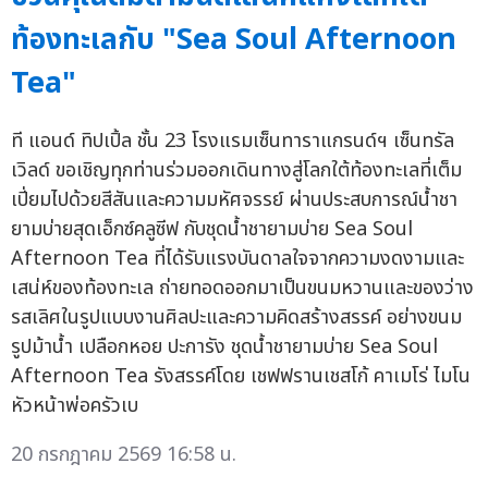
ท้องทะเลกับ "Sea Soul Afternoon
Tea"
ที แอนด์ ทิปเปิ้ล ชั้น 23 โรงแรมเซ็นทาราแกรนด์ฯ เซ็นทรัล
เวิลด์ ขอเชิญทุกท่านร่วมออกเดินทางสู่โลกใต้ท้องทะเลที่เต็ม
เปี่ยมไปด้วยสีสันและความมหัศจรรย์ ผ่านประสบการณ์น้ำชา
ยามบ่ายสุดเอ็กซ์คลูซีฟ กับชุดน้ำชายามบ่าย Sea Soul
Afternoon Tea ที่ได้รับแรงบันดาลใจจากความงดงามและ
เสน่ห์ของท้องทะเล ถ่ายทอดออกมาเป็นขนมหวานและของว่าง
รสเลิศในรูปแบบงานศิลปะและความคิดสร้างสรรค์ อย่างขนม
รูปม้าน้ำ เปลือกหอย ปะการัง ชุดน้ำชายามบ่าย Sea Soul
Afternoon Tea รังสรรค์โดย เชฟฟรานเชสโก้ คาเมโร่ ไมโน
หัวหน้าพ่อครัวเบ
20 กรกฎาคม 2569 16:58 น.