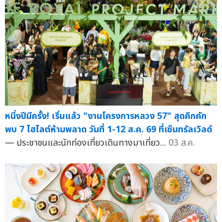
หนึ่งปีมีครั้ง! เริ่มแล้ว "งานโครงการหลวง 57" สุดคึกคัก
พบ 7 ไฮไลต์ห้ามพลาด วันที่ 1-12 ส.ค. 69 ที่เซ็นทรัลเวิลด์
— ประชาชนและนักท่องเที่ยวเดินทางมาเที่ยว...
03 ส.ค.