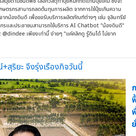
ปุ๋ยตามชนิดพืช เลือกวัสดุทำปุ๋ยหมักทดแทนปุ๋ยเคมี ซึ่งจะ
 เกษตรกรสามารถลดต้นทุนการผลิต จากการใช้ปุ๋ยเกินความ
กน้องดินดี เพื่อขอรับบริการผลิตภัณฑ์ต่างๆ เช่น จุลินทรีย์
ตรกรและประชาชนสามารถใช้บริการ AI Chatbot "น้องดินดี"
dindee เพียงเท่านี้ ง่ายๆ "แค่คลิกดู รู้ดินได้ ไม่ยาก
ิยะ จึงรุ่งเรืองกิจวันนี้
ก
ฟ
พ
ย