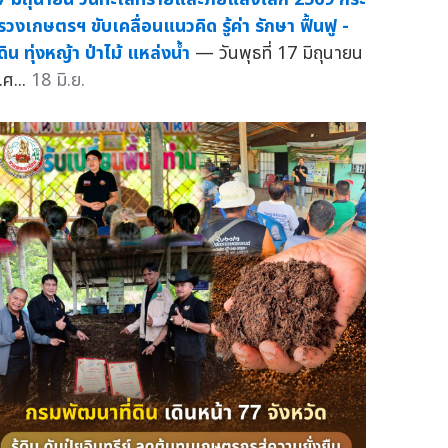
รวงเกษตรฯ ขับเคลื่อนแนวคิด รู้ค่า รักษา ฟื้นฟู -
่ดิน ทุ่งหญ้า ป่าไม้ แหล่งน้ำ
— วันพุธที่ 17 มิถุนายน
.ศ...
18 มิ.ย.