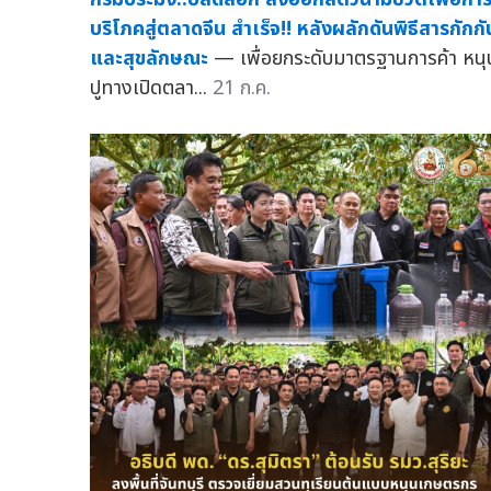
บริโภคสู่ตลาดจีน สำเร็จ!! หลังผลักดันพิธีสารกักกั
และสุขลักษณะ
— เพื่อยกระดับมาตรฐานการค้า หนุ
ปูทางเปิดตลา...
21 ก.ค.