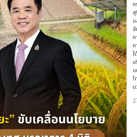
ก
ส
แ
จ
ก
ก
ไ
บร
แ
ไ
น
2