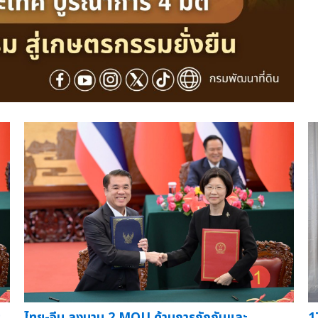
ร
ไทย-จีน ลงนาม 2 MOU ด้านการกักกันและ
1