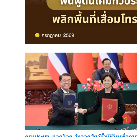
กรมประมง..ปลดล็อก ส่งออกสัตว์น้ำมีชีวิตเพื่อกา