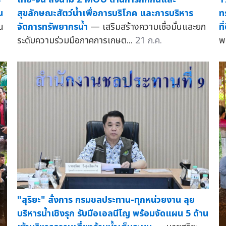
น
สุขลักษณะสัตว์น้ำเพื่อการบริโภค และการบริหาร
ท
น
จัดการทรัพยากรน้ำ
— เสริมสร้างความเชื่อมั่นและยก
ที
ระดับความร่วมมือภาคการเกษต...
21 ก.ค.
พ
"สุริยะ" สั่งการ กรมชลประทาน-ทุกหน่วยงาน ลุย
บริหารน้ำเชิงรุก รับมือเอลนีโญ พร้อมจัดแผน 5 ด้าน