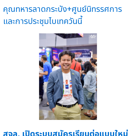
คุณทหารลาดกระบัง+ศูนย์นิทรรศการ
และการประชุมไบเทควันนี้
สจล. เปิดระบบสมัครเรียนต่อแบบใหม่