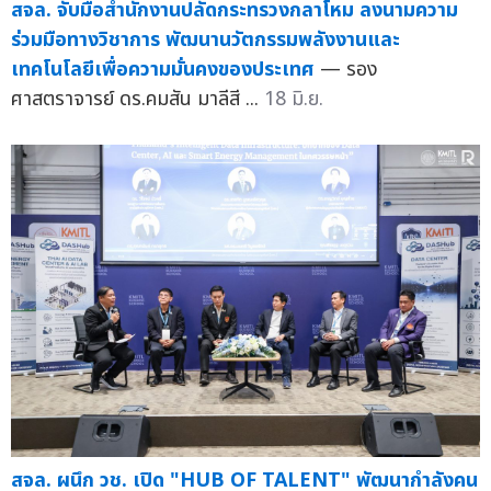
สจล. จับมือสำนักงานปลัดกระทรวงกลาโหม ลงนามความ
ร่วมมือทางวิชาการ พัฒนานวัตกรรมพลังงานและ
เทคโนโลยีเพื่อความมั่นคงของประเทศ
— รอง
ศาสตราจารย์ ดร.คมสัน มาลีสี ...
18 มิ.ย.
สจล. ผนึก วช. เปิด "HUB OF TALENT" พัฒนากำลังคน