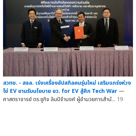
สวทช. - สจล. เร่งเครื่องอัปสกิลคนรุ่นใหม่ เสริมแกร่งห่วง
โซ่ EV ขานรับนโยบาย อว. for EV สู้ศึก Tech War
—
ศาสตราจารย์ ดร.ชูกิจ ลิมปิจำนงค์ ผู้อำนวยการสำนั...
19
พ.ค.