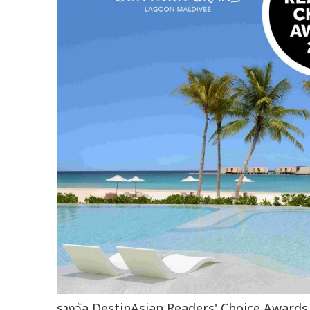
รางวัล DestinAsian Readers' Choice Awards 