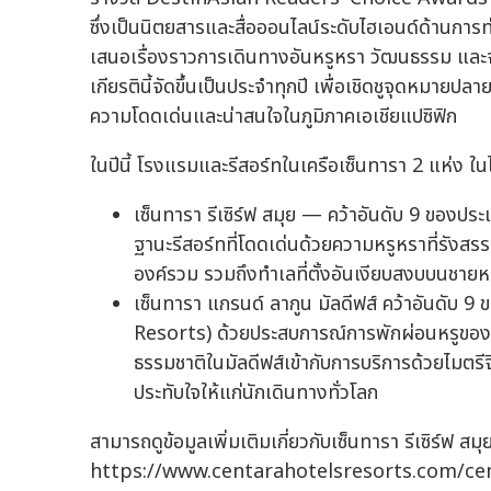
ซึ่งเป็นนิตยสารและสื่อออนไลน์ระดับไฮเอนด์ด้านการท่
เสนอเรื่องราวการเดินทางอันหรูหรา วัฒนธรรม และ
เกียรตินี้จัดขึ้นเป็นประจำทุกปี เพื่อเชิดชูจุดหมายปล
ความโดดเด่นและน่าสนใจในภูมิภาคเอเชียแปซิฟิก
ในปีนี้ โรงแรมและรีสอร์ทในเครือเซ็นทารา 2 แห่ง ใ
เซ็นทารา รีเซิร์ฟ สมุย — คว้าอันดับ 9 ของปร
ฐานะรีสอร์ทที่โดดเด่นด้วยความหรูหราที่รังสร
องค์รวม รวมถึงทำเลที่ตั้งอันเงียบสงบบนชายห
เซ็นทารา แกรนด์ ลากูน มัลดีฟส์ คว้าอันดับ 9 
Resorts) ด้วยประสบการณ์การพักผ่อนหรูของ
ธรรมชาติในมัลดีฟส์เข้ากับการบริการด้วยไมตรี
ประทับใจให้แก่นักเดินทางทั่วโลก
สามารถดูข้อมูลเพิ่มเติมเกี่ยวกับเซ็นทารา รีเซิร์ฟ สมุย 
https://www.centarahotelsresorts.com/ce