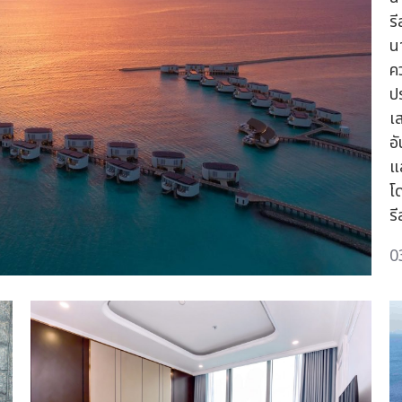
ร
น
ค
ป
เ
อั
แ
โ
ร
0