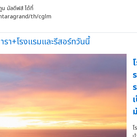
 มัลดีฟส์ ได้ที่
ntaragrand/th/cglm
ารา+โรงแรมและรีสอร์ทวันนี้
โ
ร
ร
เ
ม
โ
น