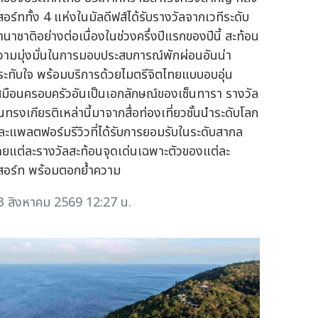
ีสอร์ททั้ง 4 แห่งในมัลดีฟส์ได้รับรางวัลจากเวทีระดับ
านาชาติอย่างต่อเนื่องในช่วงครึ่งปีแรกของปีนี้ สะท้อน
วามมุ่งมั่นในการมอบประสบการณ์พักผ่อนอันน่า
ระทับใจ พร้อมบริการด้วยไมตรีจิตไทยแบบอบอุ่น
สมือนครอบครัวอันเป็นเอกลักษณ์ของเซ็นทารา รางวัล
นทรงเกียรติเหล่านี้มาจากสื่อท่องเที่ยวชั้นนำระดับโลก
ละแพลตฟอร์มรีวิวที่ได้รับการยอมรับในระดับสากล
ดยแต่ละรางวัลสะท้อนจุดเด่นเฉพาะตัวของแต่ละ
ีสอร์ท พร้อมตอกย้ำความ
3 สิงหาคม 2569 12:27 น.