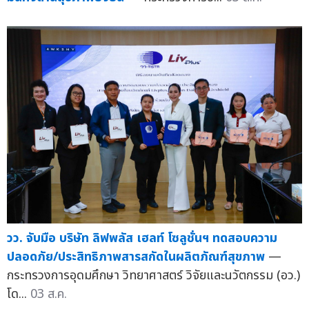
วว. จับมือ บริษัท ลิฟพลัส เฮลท์ โซลูชั่นฯ ทดสอบความ
ปลอดภัย/ประสิทธิภาพสารสกัดในผลิตภัณฑ์สุขภาพ
—
กระทรวงการอุดมศึกษา วิทยาศาสตร์ วิจัยและนวัตกรรม (อว.)
โด...
03 ส.ค.