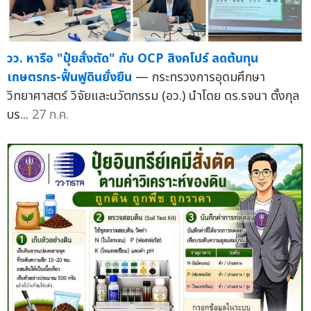
วว. หารือ "ปุ๋ยสั่งตัด" กับ OCP สิงคโปร์ ลดต้นทุน
เกษตรกร-ฟื้นฟูดินยั่งยืน
— กระทรวงการอุดมศึกษา
วิทยาศาสตร์ วิจัยและนวัตกรรม (อว.) นำโดย ดร.รจนา ตั้งกุล
บร...
27 ก.ค.