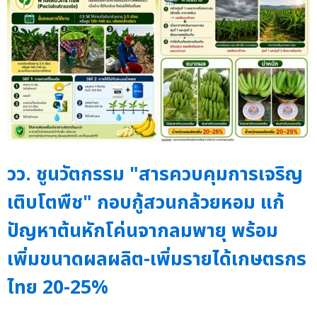
วว. ชูนวัตกรรม "สารควบคุมการเจริญ
เติบโตพืช" กอบกู้สวนกล้วยหอม แก้
ปัญหาต้นหักโค่นจากลมพายุ พร้อม
เพิ่มขนาดผลผลิต-เพิ่มรายได้เกษตรกร
ไทย 20-25%