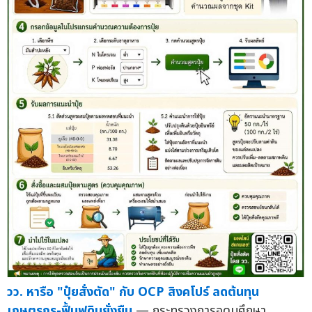
วว. หารือ "ปุ๋ยสั่งตัด" กับ OCP สิงคโปร์ ลดต้นทุน
เกษตรกร-ฟื้นฟูดินยั่งยืน
— กระทรวงการอุดมศึกษา