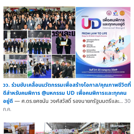
วว. ร่วมขับเคลื่อนนวัตกรรมเพื่อสร้างโอกาส/คุณภาพชีวิตที่
ดีสำหรับคนพิการ @มหกรรม UD เพื่อคนพิการและทุกคน
อยู่ดี
— ศ.ดร.ยศชนัน วงศ์สวัสดิ์ รองนายกรัฐมนตรีและ...
30
ก.ค.