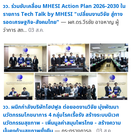
วว. ร่วมขับเคลื่อน MHESI Action Plan 2026-2030 ใน
รายการ Tech Talk by MHESI "เปลี่ยนงานวิจัย สู่ทาง
รอดเศรษฐกิจ-สังคมไทย"
— ผศ.ดร.วีรชัย อาจหาญ ผู้
ว่าการ สถ...
03 ส.ค.
วว. ผนึกกำลังบริษัทโฮปฟูล ต่อยอดงานวิจัย มุ่งพัฒนา
นวัตกรรมโภชนาการ 4 กลุ่มโรคเรื้อรัง สร้างระบบนิเวศ
นวัตกรรมสุขภาพ - เพิ่มมูลค่าสมุนไพรไทย - สร้างความ
มั่นคงด้านสุขภาพยั่งยืน
— กระทรวงการอ...
03 ส.ค.