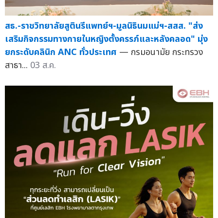
สธ.-ราชวิทยาลัยสูตินรีแพทย์ฯ-มูลนิธินมแม่ฯ-สสส. "ส่ง
เสริมกิจกรรมทางกายในหญิงตั้งครรภ์และหลังคลอด" มุ่ง
ยกระดับคลินิก ANC ทั่วประเทศ
— กรมอนามัย กระทรวง
สาธา...
03 ส.ค.