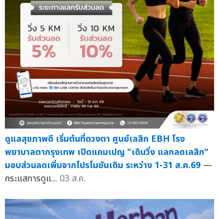
ดูแลสุขภาพดี เริ่มต้นที่ดวงตา ศูนย์เลสิก EBH โรง
พยาบาลตากรุงเทพ เปิดแคมเปญ "เดินวิ่ง แลกลดเลสิก"
มอบส่วนลดเพิ่มจากโปรโมชันเดิม ระหว่าง 1-31 ส.ค.69
—
กระแสการดูแ...
03 ส.ค.