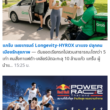
แกร็บ เผยเทรนด์ Longevity-HYROX มาแรง ปลุกคน
เมืองรักสุขภาพ
— ดันยอดเรียกรถไปสวนสาธารณะโตกว่า 5
เท่า คนสั่งกาแฟดำ-เคลียร์มัตฉะทะลุ 10 ล้านแก้ว แกร็บ ผู้
นำแ...
15:25 น.