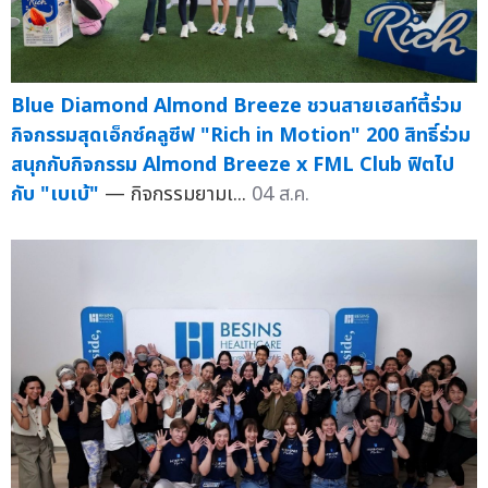
Blue Diamond Almond Breeze ชวนสายเฮลท์ตี้ร่วม
กิจกรรมสุดเอ็กซ์คลูซีฟ "Rich in Motion" 200 สิทธิ์ร่วม
สนุกกับกิจกรรม Almond Breeze x FML Club ฟิตไป
กับ "เบเบ้"
— กิจกรรมยามเ...
04 ส.ค.