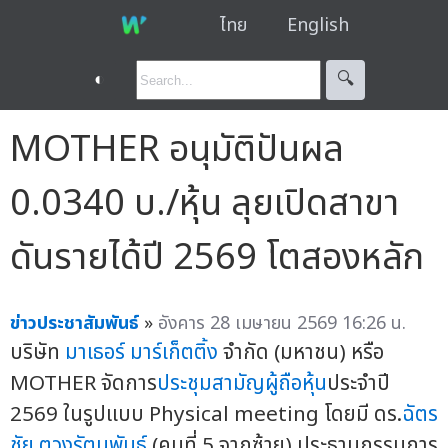
ไทย
English
◐
🔍︎
MOTHER อนุมัติปันผล
0.0340 บ./หุ้น ลุยเปิดสาขา
ดันรายได้ปี 2569 โตสองหลัก
ข่าวประชาสัมพันธ์
»
อังคาร 28 เมษายน 2569 16:26 น.
บริษัท
มาเธอร์ มาร์เก็ตติ้ง
จำกัด (มหาชน) หรือ
MOTHER จัดการ
ประชุมสามัญผู้ถือหุ้น
ประจำปี
2569 ในรูปแบบ Physical meeting โดยมี ดร.
ฉัตร
ชัย ตวงรัตนพันธ์
(คนที่ 5 จากซ้าย) ประธานกรรมการ