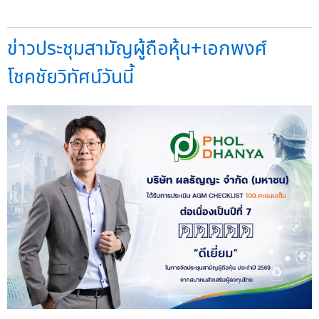
ข่าวประชุมสามัญผู้ถือหุ้น+เอกพงศ์
โชคชัยวิทัศน์วันนี้