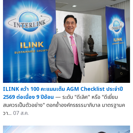
ILINK คว้า 100 คะแนนเต็ม AGM Checklist ประจำปี
2569 ต่อเนื่อง 9 ปีซ้อน
— ระดับ "ดีเลิศ" หรือ "ดีเยี่ยม
สมควรเป็นตัวอย่าง" ตอกย้ำองค์กรธรรมาภิบาล มาตรฐานค
วา...
07 ส.ค.