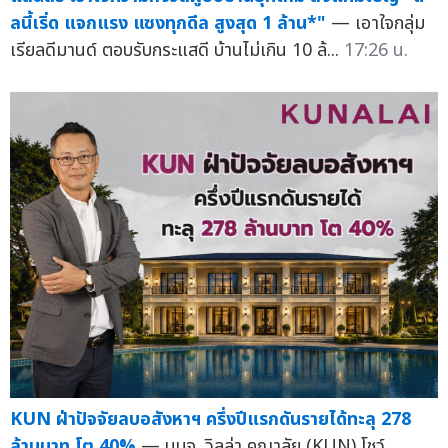
ลนี้เริ่ด แจกแรง แซงทุกดีล สูงสุด 1 ล้าน*"
— เอาใจกลุ่ม
เรียลดีมานด์ ตอบรับกระแสดี บ้านไม่เกิน 10 ล้...
17:26 น.
KUN ฝ่าปัจจัยลบอสังหาฯ ครึ่งปีแรกดันรายได้ทะลุ 278
ล้านบาท โต 40%
— บมจ. วิลล่า คุณาลัย (KUN) โชว์