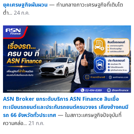
ยุคเศรษฐกิจผันผวน
— ท่ามกลางภาวะเศรษฐกิจที่เติบโต
ต่ำ...
24 ก.ค.
ASN Broker ยกระดับบริการ ASN Finance สินเชื่อ
ทะเบียนรถยนต์และประกันรถยนต์ครบวงจร เคียงข้างคนมี
รถ 66 จังหวัดทั่วประเทศ
— ในสภาวะเศรษฐกิจปัจจุบันที่
ความคล่อ...
21 ก.ค.