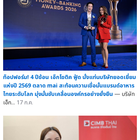
ท็อปฟอร์ม! 4 ปีซ้อน เอ็กโซติค ฟู้ด นั่งแท่นบริษัทยอดเยี่ยม
แห่งปี 2569 ตลาด mai สะท้อนความเชื่อมั่นแบรนด์อาหาร
ไทยระดับโลก มุ่งมั่นขับเคลื่อนองค์กรอย่างยั่งยืน
— บริษัท
เอ็ก...
17 ก.ค.