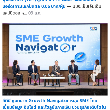
บอร์ดเคาะแจกปันผล 0.06 บาท/หุ้น
— บมจ.เอ็มเอ็มเอ็ม
แคปปิตอล ห...
03 ส.ค.
ทีทีบี ชูบทบาท Growth Navigator หนุน SME ไทย
เชื่อมข้อมูล อินไซต์ และโซลูชันการเงิน ช่วยธุรกิจเติบโตใน