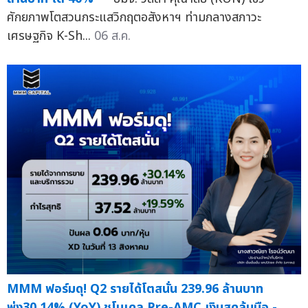
ศักยภาพโตสวนกระแสวิกฤตอสังหาฯ ท่ามกลางสภาวะ
เศรษฐกิจ K-Sh...
06 ส.ค.
MMM ฟอร์มดุ! Q2 รายได้โตสนั่น 239.96 ล้านบาท
พุ่ง30.14% (YoY) ชูโมเดล Pre-AMC เงินสดล้นมือ -