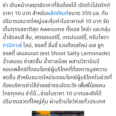
ซ่า เดินหน้ากลยุทธ์ราคาที่จับต้องได้ เปิดตัวโปรดักต์
ราคา 10 บาท สำหรับ
ผลิตภัณฑ์
ขนาด 359 มล. กับ
ปริมาณขนาดใหญ่และคุ้มค่าในราคาแค่ 10 บาท จัด
เต็มทุกรสชาติสุด Awesome ทั้งเอส โคล่า และกลุ่ม
น้ำอัดลมสี ส้ม, สตรอเบอร์รี่, เกรปเบอร์รี่, ครีมโซดา
กามิกาเซ่
ไลม์, ซอลตี้ ลิ้นจี่ รวมถึงรสใหม่ เอส ชูท
ซอลตี้ เลมอนเนด (est Shoot Salty Lemonade)
ฉ่ำเลมอน ซ่าสดชื่น น้ำตาลน้อย ผสานวิตามินบี
คอมเพล็กซ์ที่ตอบโจทย์ผู้บริโภคที่ต้องการบูสความ
สดชื่น สำหรับขนาดใหม่จะตอบโจทย์ผู้บริโภคในช่วงที่
ต้องบริหารค่าใช้จ่ายอย่างระมัดระวัง เพื่อพี่น้องคน
ไทยทุกคน ซ่าได้…จ่ายในราคา 10 บาทและยังได้
ปริมาณขวดที่ใหญ่คุ้ม ผ่านร้านโชว์ห่วยทั่วประเทศ