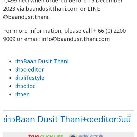
1,499 net) when ordered before 15 December
2023 via baandusitthani.com or LINE
@baandusitthani.
For more information, please call + 66 (0) 2200
9009 or email:
info@baandusitthani.com
ข่าวBaan Dusit Thani
ข่าวo:editor
ข่าวlifestyle
ข่าวo:loc
ข่าวen
ข่าวBaan Dusit Thani+o:editorวันนี้