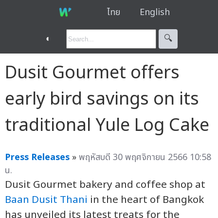
ไทย
English
◐
🔍︎
Dusit Gourmet offers
early bird savings on its
traditional Yule Log Cake
Press Releases
»
พฤหัสบดี 30 พฤศจิกายน 2566 10:58
น.
Dusit Gourmet bakery and coffee shop at
Baan Dusit Thani
in the heart of Bangkok
has unveiled its latest treats for the