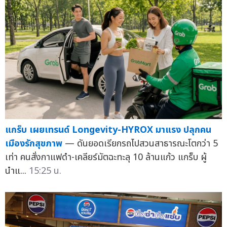
แกร็บ เผยเทรนด์ Longevity-HYROX มาแรง ปลุกคน
เมืองรักสุขภาพ
— ดันยอดเรียกรถไปสวนสาธารณะโตกว่า 5
เท่า คนสั่งกาแฟดำ-เคลียร์มัตฉะทะลุ 10 ล้านแก้ว แกร็บ ผู้
นำแ...
15:25 น.