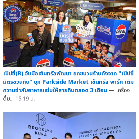
เป๊ปซี่(R) จับมือเซ็นทรัลพัฒนา ยกขบวนร้านดังจาก "เป๊ปซี่
มิตรชวนกิน" บุก Parkside Market เซ็นทรัล พาร์ค เติม
ความซ่ากับอาหารแซ่บให้สายกินตลอด 3 เดือน
— เครื่อง
ดื่ม...
15:19 น.