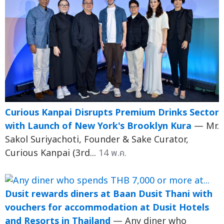
Curious Kanpai Disrupts Premium Drinks Sector
with Launch of New York's Brooklyn Kura
— Mr.
Sakol Suriyachoti, Founder & Sake Curator,
Curious Kanpai (3rd...
14 พ.ค.
Dusit rewards diners at Baan Dusit Thani with
vouchers for accommodation at Dusit Hotels
and Resorts in Thailand
— Any diner who