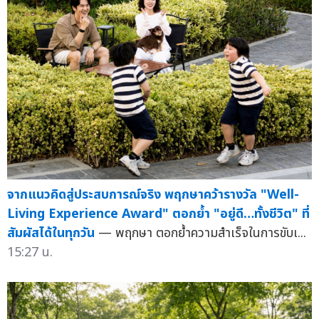
จากแนวคิดสู่ประสบการณ์จริง พฤกษาคว้ารางวัล "Well-
Living Experience Award" ตอกย้ำ "อยู่ดี…ทั้งชีวิต" ที่
สัมผัสได้ในทุกวัน
— พฤกษา ตอกย้ำความสำเร็จในการขับเ...
15:27 น.