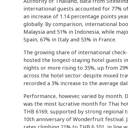
Authority of Thailand, data from SiteMin
international guests accounted for 77% of
an increase of 1.14 percentage points yea
globally. By comparison, international bo
Malaysia and 51% in Indonesia, while maj
Spain, 67% in Italy and 53% in France.
The growing share of international check-
hosted the longest-staying hotel guests in
nights or more rising to 35%, up from 29
across the hotel sector: despite mixed tr
recorded a 3% increase to the average dail
Performance, however, varied by month. De
was the most lucrative month for Thai hot
THB 6169, supported by strong regional t
10th anniversary of Wonderfruit festival. 
rates climbing 21% to THB 6,101, in line wi