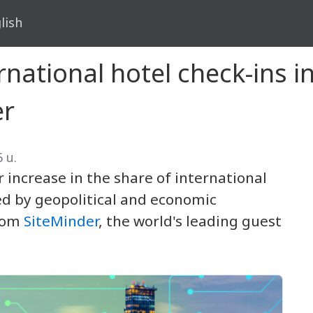
lish
rnational hotel check-ins i
er
6 น.
 increase in the share of international
ped by geopolitical and economic
from
SiteMinder
, the world's leading guest