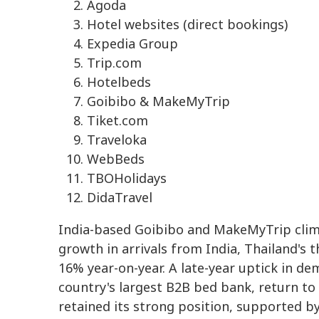
Agoda
Hotel websites (direct bookings)
Expedia Group
Trip.com
Hotelbeds
Goibibo & MakeMyTrip
Tiket.com
Traveloka
WebBeds
TBOHolidays
DidaTravel
India-based Goibibo and MakeMyTrip climb
growth in arrivals from India, Thailand's 
16% year-on-year. A late-year uptick in d
country's largest B2B bed bank, return to
retained its strong position, supported b