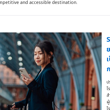
petitive and accessible destination.
S
ย
เ
ก
ป
โ
ส
ผ
โ