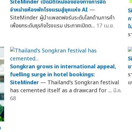
SiteMinder เปิดมิติใหม่ของช่องทางการจัด
จำหน่ายห้องพักโรงแรมสู่ยุคแห่ง AI
—
S
SiteMinder ผู้นำแพลตฟอร์มระดับโลกด้านการค้า
ก
เพื่อยกระดับธุรกิจโรงแรม ประกาศเปิดต...
17 เม.ย.
ใ
ร
S
Songkran grows in international appeal,
ช
fuelling surge in hotel bookings:
ร
SiteMinder
— Thailand's Songkran festival
แ
has cemented itself as a drawcard for ...
มี.ค.
68
ด