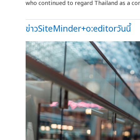
who continued to regard Thailand as a com
ข่าวSiteMinder+o:editorวันนี้