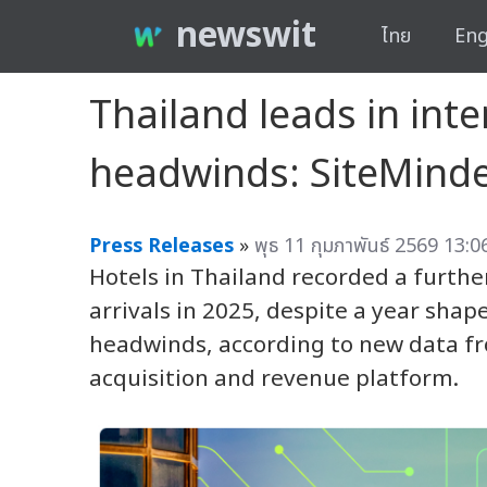
newswit
ไทย
Eng
Thailand leads in inte
headwinds: SiteMind
Press Releases
»
พุธ 11 กุมภาพันธ์ 2569 13:0
Hotels in Thailand recorded a further
arrivals in 2025, despite a year sha
headwinds, according to new data 
acquisition and revenue platform.