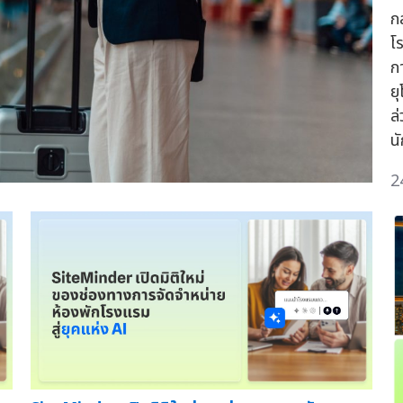
ก
โ
ก
ย
ล
นั
2