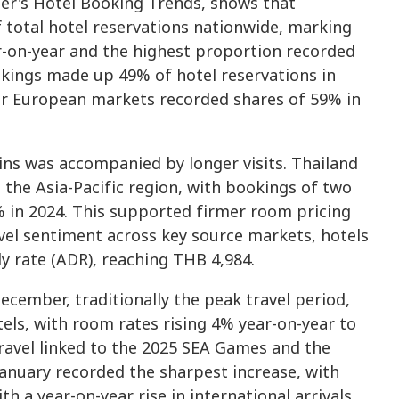
der's Hotel Booking Trends, shows that
 total hotel reservations nationwide, marking
r-on-year and the highest proportion recorded
okings made up 49% of hotel reservations in
or European markets recorded shares of 59% in
ins was accompanied by longer visits. Thailand
 the Asia-Pacific region, with bookings of two
% in 2024. This supported firmer room pricing
avel sentiment across key source markets, hotels
y rate (ADR), reaching THB 4,984.
cember, traditionally the peak travel period,
els, with room rates rising 4% year-on-year to
ravel linked to the 2025 SEA Games and the
January recorded the sharpest increase, with
th a year-on-year rise in international arrivals