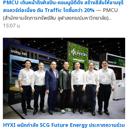
PMCU เดินหน้าดึงศิลปิน-คอมมูนิตี้ดัง สร้างสีสันให้จามจุรี
สแควร์ต่อเนื่อง ดัน Traffic โตขี้นกว่า 20%
— PMCU
(สำนักงานจัดการทรัพย์สิน จุฬาลงกรณ์มหาวิทยาลัย)...
15:07 น.
HYXI ผนึกกำลัง SCG Future Energy ประกาศความร่วม